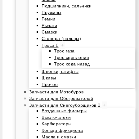
Подшипники, сальники
Пружины
Ремни
Рычаги
Смазки
Стопора (пальцы)
+
Троса
Трос газа
Трос сцепления
Трос хода назад
Шпонки, штифты
Шкивы
Прочее
Запчасти для Мотобуров
Запчасти для Обогревателей
+
Запчасти для Снегоуборщиков
Воздушные фильтры
Выключатели
Карбюраторы
Кольца фрикциона
Масла и смазки