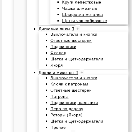
Круги лепестковые
Чашки алмазные
Шлифовка металла
Щетки чашеобразные
+
Дисковые пилы
Выключатели и кнопки
Ответные шестерни
Подшипники
Фланец
Щетки и щеткодержатели
Якоря
+
Дрели и миксеры
Выключатели и кнопки
Ключи к патронам
Ответные шестерни
Патроны
Подшипники, сальники
Перо по дереву
Роторы (Якоря)
Щетки и щеткодержатели
Прочее