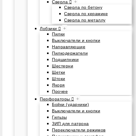
+
Сверла
Сверла по бетону
Сверла по керамике
Сверла по металлу
+
Лобзики
Пилки
Выключатели и кнопки
Направляющие
Пилкодержатели
Подшипники
Шестерни
Щетки
Штоки
Якоря
Прочее
+
Перфораторы
Бойки (ударники)
Выключатели и кнопки
Гильзы
ЗИП для патрона
Переключатели режимов