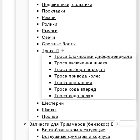
Подшипники, сальники
Прокладки
Ремни
Ролики
Рычаги
Свечи
Срезные болты
+
Троса
Троса блокировки дифференциала
Троса включения шнека
Троса выбора передач
Троса привода колес
Троса сцепления
Троса хода вперед
Троса хода назад
Шестерни
Шкивы
Прочее
+
Запчасти для Триммеров (бензокос)
Бензобаки и комплектующие
Воздушные фильтры и корпуса