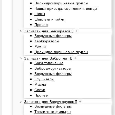
Цилиндро-поршневые группы
Чашки привода, сцепления, венцы
Шины
Шпильки и гайки
Прочее
+
Запчасти для Бензорезов
Воздушные фильтры
Карбюраторы
Ремни
Цилиндро-поршневые группы
+
Запчасти для Виброплит
Баки топливные
Виброамортизаторы
Воздушные фильтры
Глушители
Масла
Свечи
Прочее
+
Запчасти для Воздуходувок
Воздушные фильтры
Топливные фильтры