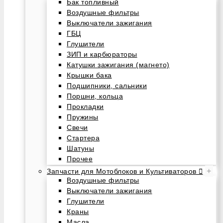
Бак топливный
Воздушные фильтры
Выключатели зажигания
ГБЦ
Глушители
ЗИП и карбюраторы
Катушки зажигания (магнето)
Крышки бака
Подшипники, сальники
Поршни, кольца
Прокладки
Пружины
Свечи
Стартера
Шатуны
Прочее
+
Запчасти для Мотоблоков и Культиваторов
Воздушные фильтры
Выключатели зажигания
Глушители
Краны
Масла