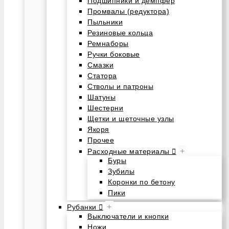
Подшипники и демпфер
Промвалы (редуктора)
Пыльники
Резиновые кольца
Ремнаборы
Ручки боковые
Смазки
Статора
Стволы и патроны
Шатуны
Шестерни
Щетки и щеточные узлы
Якоря
Прочее
+
Расходные материалы
Буры
Зубилы
Коронки по бетону
Пики
+
Рубанки
Выключатели и кнопки
Ножи