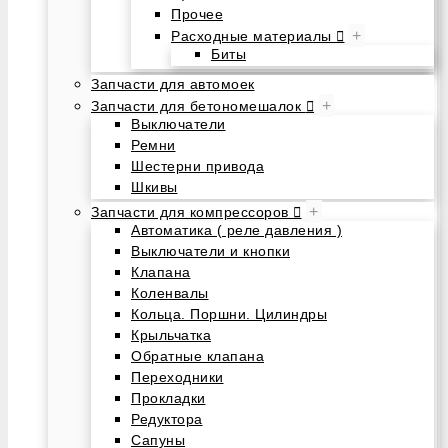
Прочее
+
Расходные материалы
Биты
Запчасти для автомоек
+
Запчасти для бетономешалок
Выключатели
Ремни
Шестерни привода
Шкивы
+
Запчасти для компрессоров
Автоматика ( реле давления )
Выключатели и кнопки
Клапана
Коленвалы
Кольца. Поршни. Цилиндры
Крыльчатка
Обратные клапана
Переходники
Прокладки
Редуктора
Сапуны