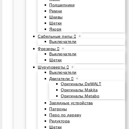
Подшипники
Ремни
Шкивы
Щетки
Якоря
+
Сабельные пилы
Выключатели
+
Фрезеры
Выключатели
Щетки
+
Шуруповерты
Выключатели
+
Двигатели
Оригиналы DeWALT
Оригиналы Makita
Оригиналы Metabo
Зарядные устройства
Патроны
Перо по дереву
Редуктора
Щетки