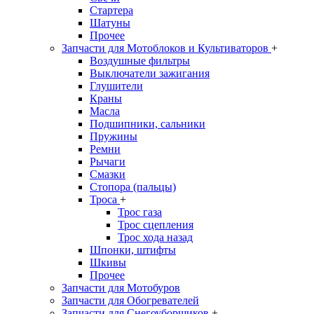
Стартера
Шатуны
Прочее
Запчасти для Мотоблоков и Культиваторов
+
Воздушные фильтры
Выключатели зажигания
Глушители
Краны
Масла
Подшипники, сальники
Пружины
Ремни
Рычаги
Смазки
Стопора (пальцы)
Троса
+
Трос газа
Трос сцепления
Трос хода назад
Шпонки, штифты
Шкивы
Прочее
Запчасти для Мотобуров
Запчасти для Обогревателей
Запчасти для Снегоуборщиков
+