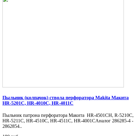
Пыльник (колпачок) ствола перфоратора Makita Макита
HR-5201C, HR-4010C, HR-4011C
Пыльник патрона перфоратора Макита HR-4501CH, R-5210C,
HR-5211C, HR-4510C, HR-4511C, HR-4001CАналог 286285-4 -
2862854..