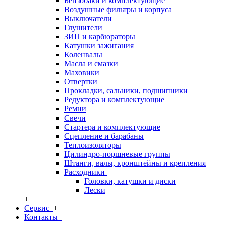
Бензобаки и комплектующие
Воздушные фильтры и корпуса
Выключатели
Глушители
ЗИП и карбюраторы
Катушки зажигания
Коленвалы
Масла и смазки
Маховики
Отвертки
Прокладки, сальники, подшипники
Редуктора и комплектующие
Ремни
Свечи
Стартера и комплектующие
Сцепление и барабаны
Теплоизоляторы
Цилиндро-поршневые группы
Штанги, валы, кронштейны и крепления
Расходники
+
Головки, катушки и диски
Лески
+
Сервис
+
Контакты
+