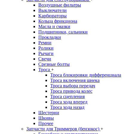
Воздушные фильтры
Выключатели
Карбюраторы
Кольца фрикциона
Масла и смазки
Подшипники, сальники
Прокладки
Ремни
Ролики
Рычаги
Свечи
Срезные болты
Троса
+
Троса блокировки дифференциала
Троса включения шнека
Троса выбора передач
Троса привода колес
Троса сцепления
Троса хода вперед
Троса хода назад
Шестерни
Шкивы
Прочее
Запчасти для Триммеров (бензокос)
+