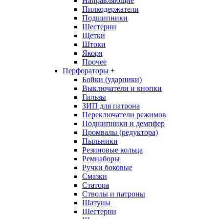
Направляющие
Пилкодержатели
Подшипники
Шестерни
Щетки
Штоки
Якоря
Прочее
Перфораторы
+
Бойки (ударники)
Выключатели и кнопки
Гильзы
ЗИП для патрона
Переключатели режимов
Подшипники и демпфер
Промвалы (редуктора)
Пыльники
Резиновые кольца
Ремнаборы
Ручки боковые
Смазки
Статора
Стволы и патроны
Шатуны
Шестерни