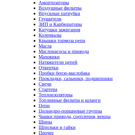
Амортизаторы
Воздушные фильтры
Впускные патрубки
Глушители
ЗИП и Карбюраторы
Катушки зажигания
Коленвалы
Крышки тормоза цепи
Масла
Маслонасосы и привода
Маховики
Натяжители цепей
Отвертки
Пробки бензо-маслобака
Прокладки, сальники, подшипники
Свечи
Стартера
Теплоизоляторы
Топливные фильтра и шланги
Цепи
Цилиндро-поршневые группы
Чашки привода, сцепления, венцы
Шины
Шпильки и гайки
Прочее