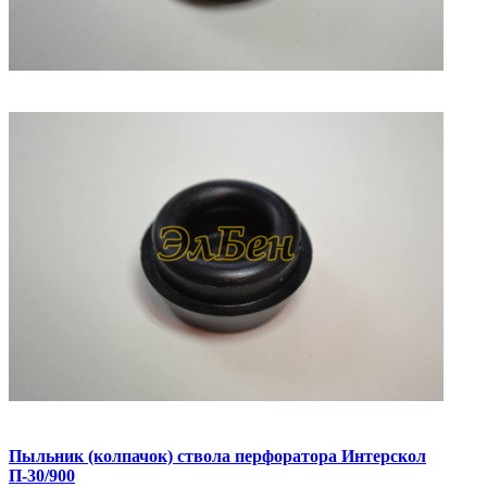
Пыльник (колпачок) ствола перфоратора Интерскол
П-30/900