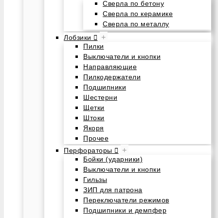
Сверла по бетону
Сверла по керамике
Сверла по металлу
+
Лобзики
Пилки
Выключатели и кнопки
Направляющие
Пилкодержатели
Подшипники
Шестерни
Щетки
Штоки
Якоря
Прочее
+
Перфораторы
Бойки (ударники)
Выключатели и кнопки
Гильзы
ЗИП для патрона
Переключатели режимов
Подшипники и демпфер