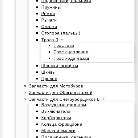
Подшипники, сальники
Пружины
Ремни
Рычаги
Смазки
Стопора (пальцы)
+
Троса
Трос газа
Трос сцепления
Трос хода назад
Шпонки, штифты
Шкивы
Прочее
Запчасти для Мотобуров
Запчасти для Обогревателей
+
Запчасти для Снегоуборщиков
Воздушные фильтры
Выключатели
Карбюраторы
Кольца фрикциона
Масла и смазки
Подшипники, сальники