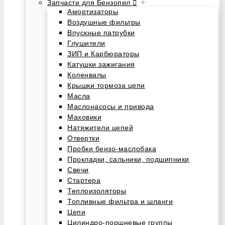
+
Запчасти для Бензопил
Амортизаторы
Воздушные фильтры
Впускные патрубки
Глушители
ЗИП и Карбюраторы
Катушки зажигания
Коленвалы
Крышки тормоза цепи
Масла
Маслонасосы и привода
Маховики
Натяжители цепей
Отвертки
Пробки бензо-маслобака
Прокладки, сальники, подшипники
Свечи
Стартера
Теплоизоляторы
Топливные фильтра и шланги
Цепи
Цилиндро-поршневые группы