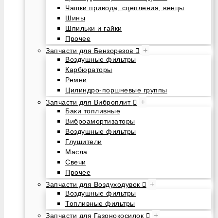
Чашки привода, сцепления, венцы
Шины
Шпильки и гайки
Прочее
+
Запчасти для Бензорезов
Воздушные фильтры
Карбюраторы
Ремни
Цилиндро-поршневые группы
+
Запчасти для Виброплит
Баки топливные
Виброамортизаторы
Воздушные фильтры
Глушители
Масла
Свечи
Прочее
+
Запчасти для Воздуходувок
Воздушные фильтры
Топливные фильтры
+
Запчасти для Газонокосилок