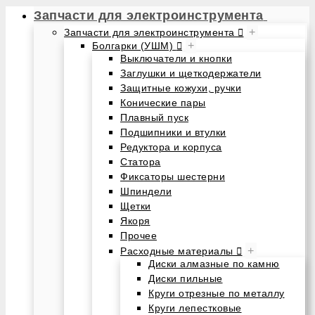
Запчасти для электроинструмента
+
Запчасти для электроинструмента
+
Болгарки (УШМ)
Выключатели и кнопки
Заглушки и щеткодержатели
Защитные кожухи, ручки
Конические пары
Плавный пуск
Подшипники и втулки
Редуктора и корпуса
Статора
Фиксаторы шестерни
Шпиндели
Щетки
Якоря
Прочее
+
Расходные материалы
Диски алмазные по камню
Диски пильные
Круги отрезные по металлу
Круги лепестковые