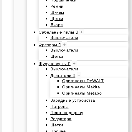
Подшипники
Ремни
Шкивы
Щетки
Якоря
+
Сабельные пилы
Выключатели
+
Фрезеры
Выключатели
Щетки
+
Шуруповерты
Выключатели
+
Двигатели
Оригиналы DeWALT
Оригиналы Makita
Оригиналы Metabo
Зарядные устройства
Патроны
Перо по дереву
Редуктора
Щетки
Прочее