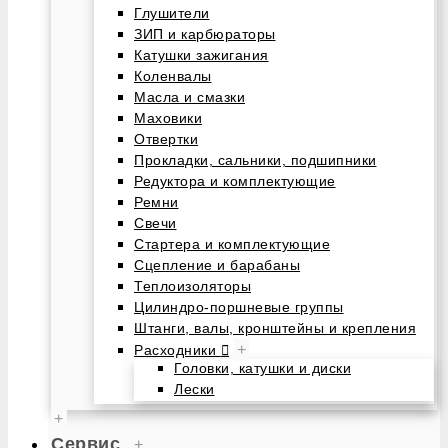
Глушители
ЗИП и карбюраторы
Катушки зажигания
Коленвалы
Масла и смазки
Маховики
Отвертки
Прокладки, сальники, подшипники
Редуктора и комплектующие
Ремни
Свечи
Стартера и комплектующие
Сцепление и барабаны
Теплоизоляторы
Цилиндро-поршневые группы
Штанги, валы, кронштейны и крепления
+
Расходники
Головки, катушки и диски
Лески
+
Сервис
+