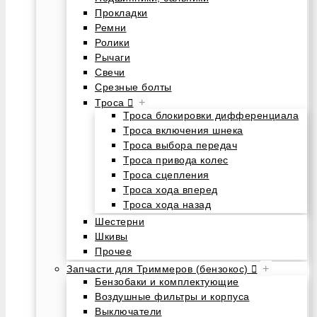
Прокладки
Ремни
Ролики
Рычаги
Свечи
Срезные болты
+
Троса
Троса блокировки дифференциала
Троса включения шнека
Троса выбора передач
Троса привода колес
Троса сцепления
Троса хода вперед
Троса хода назад
Шестерни
Шкивы
Прочее
+
Запчасти для Триммеров (бензокос)
Бензобаки и комплектующие
Воздушные фильтры и корпуса
Выключатели