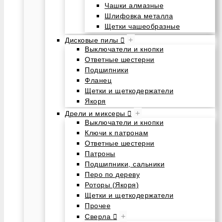
Чашки алмазные
Шлифовка металла
Щетки чашеобразные
+
Дисковые пилы
Выключатели и кнопки
Ответные шестерни
Подшипники
Фланец
Щетки и щеткодержатели
Якоря
+
Дрели и миксеры
Выключатели и кнопки
Ключи к патронам
Ответные шестерни
Патроны
Подшипники, сальники
Перо по дереву
Роторы (Якоря)
Щетки и щеткодержатели
Прочее
+
Сверла