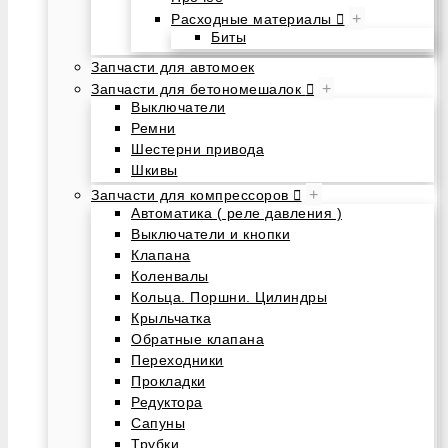
+
Расходные материалы
Биты
Запчасти для автомоек
+
Запчасти для бетономешалок
Выключатели
Ремни
Шестерни привода
Шкивы
+
Запчасти для компрессоров
Автоматика ( реле давления )
Выключатели и кнопки
Клапана
Коленвалы
Кольца. Поршни. Цилиндры
Крыльчатка
Обратные клапана
Переходники
Прокладки
Редуктора
Сапуны
Трубки