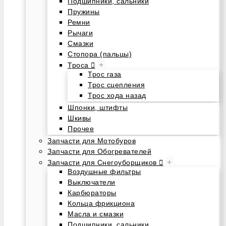
Подшипники, сальники
Пружины
Ремни
Рычаги
Смазки
Стопора (пальцы)
+
Троса
Трос газа
Трос сцепления
Трос хода назад
Шпонки, штифты
Шкивы
Прочее
Запчасти для Мотобуров
Запчасти для Обогревателей
+
Запчасти для Снегоуборщиков
Воздушные фильтры
Выключатели
Карбюраторы
Кольца фрикциона
Масла и смазки
Подшипники, сальники