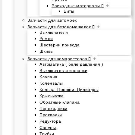
+
Расходные материалы
Биты
Запчасти для автомоек
+
Запчасти для бетономешалок
Выключатели
Ремни
Шестерни привода
Шкивы
+
Запчасти для компрессоров
Автоматика ( реле давления )
Выключатели и кнопки
Клапана
Коленвалы
Кольца. Поршни. Цилиндры
Крыльчатка
Обратные клапана
Переходники
Прокладки
Редуктора
Сапуны
Трубки