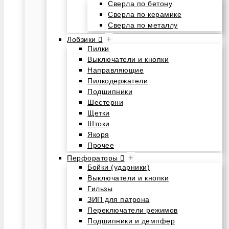
Сверла по бетону
Сверла по керамике
Сверла по металлу
+
Лобзики
Пилки
Выключатели и кнопки
Направляющие
Пилкодержатели
Подшипники
Шестерни
Щетки
Штоки
Якоря
Прочее
+
Перфораторы
Бойки (ударники)
Выключатели и кнопки
Гильзы
ЗИП для патрона
Переключатели режимов
Подшипники и демпфер