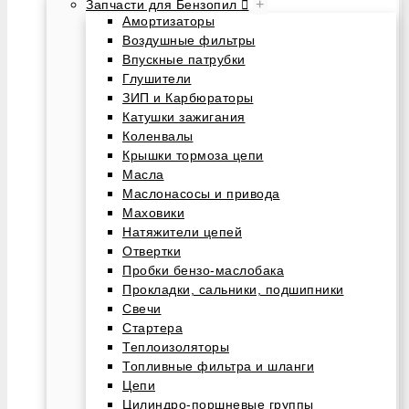
+
Запчасти для Бензопил
Амортизаторы
Воздушные фильтры
Впускные патрубки
Глушители
ЗИП и Карбюраторы
Катушки зажигания
Коленвалы
Крышки тормоза цепи
Масла
Маслонасосы и привода
Маховики
Натяжители цепей
Отвертки
Пробки бензо-маслобака
Прокладки, сальники, подшипники
Свечи
Стартера
Теплоизоляторы
Топливные фильтра и шланги
Цепи
Цилиндро-поршневые группы