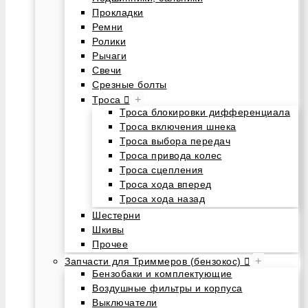
Прокладки
Ремни
Ролики
Рычаги
Свечи
Срезные болты
+
Троса
Троса блокировки дифференциала
Троса включения шнека
Троса выбора передач
Троса привода колес
Троса сцепления
Троса хода вперед
Троса хода назад
Шестерни
Шкивы
Прочее
+
Запчасти для Триммеров (бензокос)
Бензобаки и комплектующие
Воздушные фильтры и корпуса
Выключатели