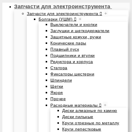
Запчасти для электроинструмента
+
Запчасти для электроинструмента
+
Болгарки (УШМ)
Выключатели и кнопки
Заглушки и щеткодержатели
Защитные кожухи, ручки
Конические пары
Плавный пуск
Подшипники и втулки
Редуктора и корпуса
Статора
Фиксаторы шестерни
Шпиндели
Щетки
Якоря
Прочее
+
Расходные материалы
Диски алмазные по камню
Диски пильные
Круги отрезные по металлу
Круги лепестковые