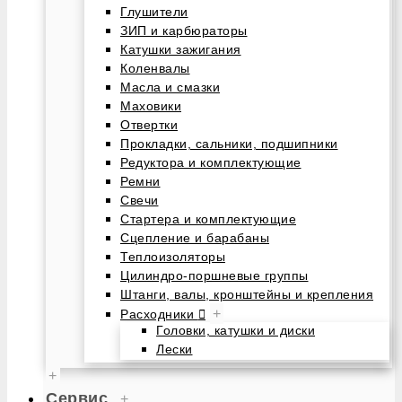
Глушители
ЗИП и карбюраторы
Катушки зажигания
Коленвалы
Масла и смазки
Маховики
Отвертки
Прокладки, сальники, подшипники
Редуктора и комплектующие
Ремни
Свечи
Стартера и комплектующие
Сцепление и барабаны
Теплоизоляторы
Цилиндро-поршневые группы
Штанги, валы, кронштейны и крепления
+
Расходники
Головки, катушки и диски
Лески
+
Сервис
+