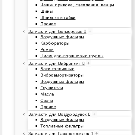
Чашки привода, сцепления, венцы
Шины
Шпильки и гайки
Прочее
+
Запчасти для Бензорезов
Воздушные фильтры
Карбюраторы
Ремни
Цилиндро-поршневые группы
+
Запчасти для Виброплит
Баки топливные
Виброамортизаторы
Воздушные фильтры
Глушители
Масла
Свечи
Прочее
+
Запчасти для Воздуходувок
Воздушные фильтры
Топливные фильтры
+
Запчасти для Газонокосилок