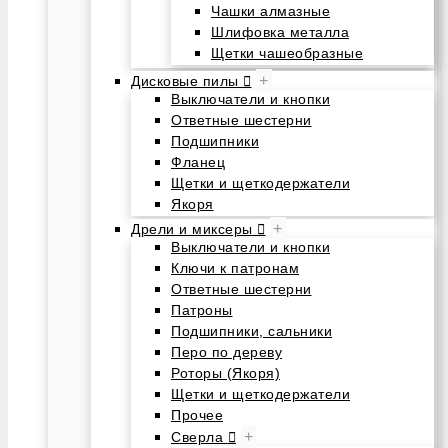
Чашки алмазные
Шлифовка металла
Щетки чашеобразные
+
Дисковые пилы
Выключатели и кнопки
Ответные шестерни
Подшипники
Фланец
Щетки и щеткодержатели
Якоря
+
Дрели и миксеры
Выключатели и кнопки
Ключи к патронам
Ответные шестерни
Патроны
Подшипники, сальники
Перо по дереву
Роторы (Якоря)
Щетки и щеткодержатели
Прочее
+
Сверла