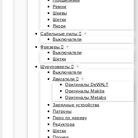
Подшипники
Ремни
Шкивы
Щетки
Якоря
+
Сабельные пилы
Выключатели
+
Фрезеры
Выключатели
Щетки
+
Шуруповерты
Выключатели
+
Двигатели
Оригиналы DeWALT
Оригиналы Makita
Оригиналы Metabo
Зарядные устройства
Патроны
Перо по дереву
Редуктора
Щетки
Прочее