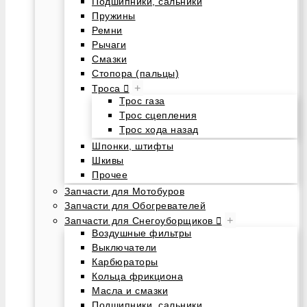
Подшипники, сальники
Пружины
Ремни
Рычаги
Смазки
Стопора (пальцы)
+
Троса
Трос газа
Трос сцепления
Трос хода назад
Шпонки, штифты
Шкивы
Прочее
Запчасти для Мотобуров
Запчасти для Обогревателей
+
Запчасти для Снегоуборщиков
Воздушные фильтры
Выключатели
Карбюраторы
Кольца фрикциона
Масла и смазки
Подшипники, сальники