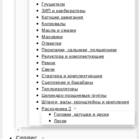
Глушители
ЗИП и карбюраторы
Катушки зажигания
Коленвалы
Масла и смазки
Маховики
Отвертки
Прокладки, сальники, подшипники
Редуктора и комплектующие
Ремни
Свечи
Стартера и комплектующие
Сцепление и барабаны
Теплоизоляторы
Цилиндро-поршневые группы
Штанги, валы, кронштейны и крепления
+
Расходники
Головки, катушки и диски
Лески
+
Сервис
+