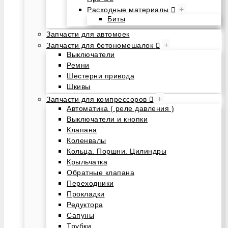
+
Расходные материалы
Биты
Запчасти для автомоек
+
Запчасти для бетономешалок
Выключатели
Ремни
Шестерни привода
Шкивы
+
Запчасти для компрессоров
Автоматика ( реле давления )
Выключатели и кнопки
Клапана
Коленвалы
Кольца. Поршни. Цилиндры
Крыльчатка
Обратные клапана
Переходники
Прокладки
Редуктора
Сапуны
Трубки