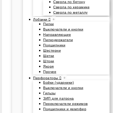
Сверла по бетону
Сверла по керамике
Сверла по металлу
+
Лобзики
Пилки
Выключатели и кнопки
Направляющие
Пилкодержатели
Подшипники
Шестерни
Щетки
Штоки
Якоря
Прочее
+
Перфораторы
Бойки (ударники)
Выключатели и кнопки
Гильзы
ЗИП для патрона
Переключатели режимов
Подшипники и демпфер