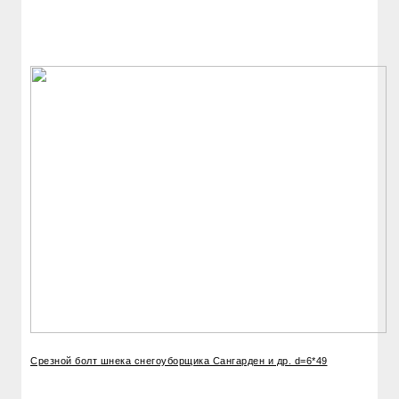
Срезной болт шнека снегоуборщика Сангарден и др. d=6*49