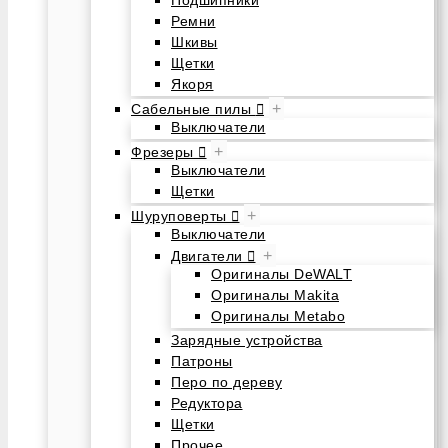
Подшипники
Ремни
Шкивы
Щетки
Якоря
+
Сабельные пилы
Выключатели
+
Фрезеры
Выключатели
Щетки
+
Шуруповерты
Выключатели
+
Двигатели
Оригиналы DeWALT
Оригиналы Makita
Оригиналы Metabo
Зарядные устройства
Патроны
Перо по дереву
Редуктора
Щетки
Прочее