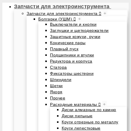
Запчасти для электроинструмента
+
Запчасти для электроинструмента
+
Болгарки (УШМ)
Выключатели и кнопки
Заглушки и щеткодержатели
Защитные кожухи, ручки
Конические пары
Плавный пуск
Подшипники и втулки
Редуктора и корпуса
Статора
Фиксаторы шестерни
Шпиндели
Щетки
Якоря
Прочее
+
Расходные материалы
Диски алмазные по камню
Диски пильные
Круги отрезные по металлу
Круги лепестковые