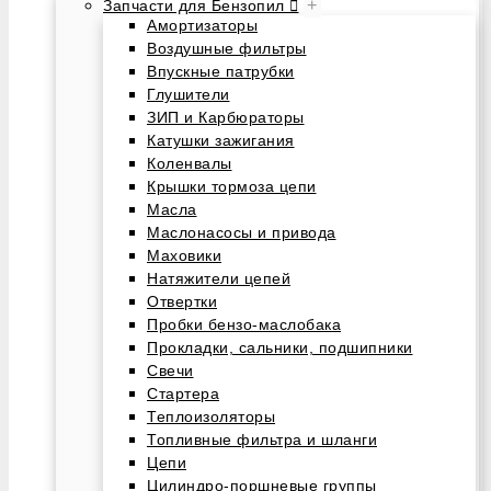
+
Запчасти для Бензопил
Амортизаторы
Воздушные фильтры
Впускные патрубки
Глушители
ЗИП и Карбюраторы
Катушки зажигания
Коленвалы
Крышки тормоза цепи
Масла
Маслонасосы и привода
Маховики
Натяжители цепей
Отвертки
Пробки бензо-маслобака
Прокладки, сальники, подшипники
Свечи
Стартера
Теплоизоляторы
Топливные фильтра и шланги
Цепи
Цилиндро-поршневые группы