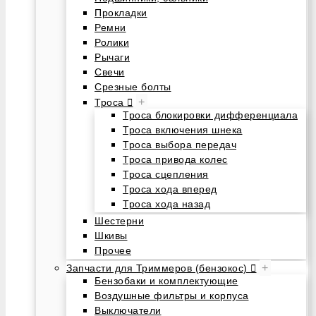
Прокладки
Ремни
Ролики
Рычаги
Свечи
Срезные болты
+
Троса
Троса блокировки дифференциала
Троса включения шнека
Троса выбора передач
Троса привода колес
Троса сцепления
Троса хода вперед
Троса хода назад
Шестерни
Шкивы
Прочее
+
Запчасти для Триммеров (бензокос)
Бензобаки и комплектующие
Воздушные фильтры и корпуса
Выключатели