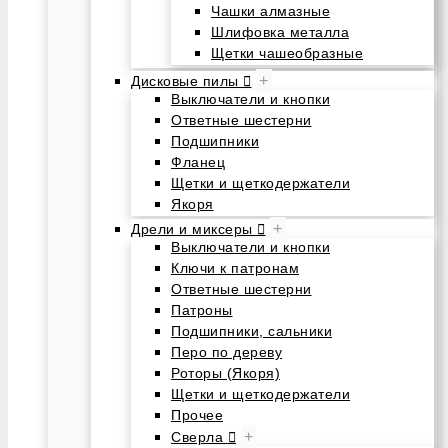
Чашки алмазные
Шлифовка металла
Щетки чашеобразные
+
Дисковые пилы
Выключатели и кнопки
Ответные шестерни
Подшипники
Фланец
Щетки и щеткодержатели
Якоря
+
Дрели и миксеры
Выключатели и кнопки
Ключи к патронам
Ответные шестерни
Патроны
Подшипники, сальники
Перо по дереву
Роторы (Якоря)
Щетки и щеткодержатели
Прочее
+
Сверла