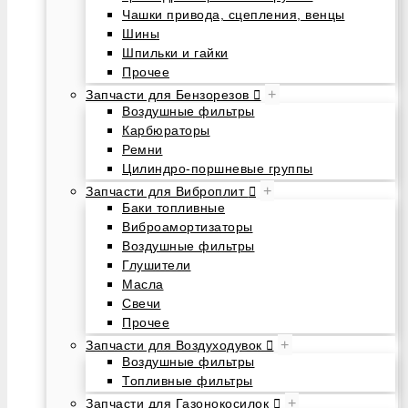
Чашки привода, сцепления, венцы
Шины
Шпильки и гайки
Прочее
+
Запчасти для Бензорезов
Воздушные фильтры
Карбюраторы
Ремни
Цилиндро-поршневые группы
+
Запчасти для Виброплит
Баки топливные
Виброамортизаторы
Воздушные фильтры
Глушители
Масла
Свечи
Прочее
+
Запчасти для Воздуходувок
Воздушные фильтры
Топливные фильтры
+
Запчасти для Газонокосилок