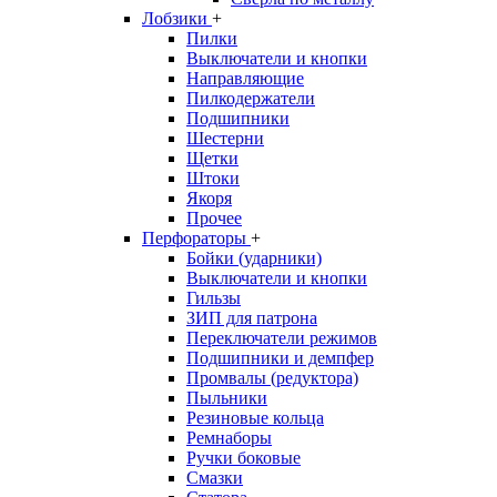
Лобзики
+
Пилки
Выключатели и кнопки
Направляющие
Пилкодержатели
Подшипники
Шестерни
Щетки
Штоки
Якоря
Прочее
Перфораторы
+
Бойки (ударники)
Выключатели и кнопки
Гильзы
ЗИП для патрона
Переключатели режимов
Подшипники и демпфер
Промвалы (редуктора)
Пыльники
Резиновые кольца
Ремнаборы
Ручки боковые
Смазки