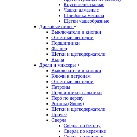
Круги лепестковые
Чашки алмазные
Шлифовка металла
Щетки чашеобразные
Дисковые пилы
+
Выключатели и кнопки
Ответные шестерни
Подшипники
Фланец
Щетки и щеткодержатели
Якоря
Дрели и миксеры
+
Выключатели и кнопки
Ключи к патронам
Ответные шестерни
Патроны
Подшипники, сальники
Перо по дереву
Роторы (Якоря)
Щетки и щеткодержатели
Прочее
Сверла
+
Сверла по бетону
Сверла по керамике
Сверла по металлу