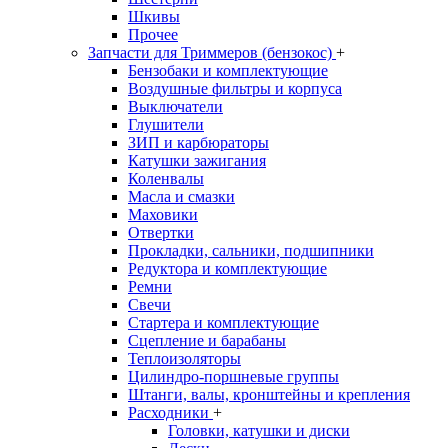
Шкивы
Прочее
Запчасти для Триммеров (бензокос)
+
Бензобаки и комплектующие
Воздушные фильтры и корпуса
Выключатели
Глушители
ЗИП и карбюраторы
Катушки зажигания
Коленвалы
Масла и смазки
Маховики
Отвертки
Прокладки, сальники, подшипники
Редуктора и комплектующие
Ремни
Свечи
Стартера и комплектующие
Сцепление и барабаны
Теплоизоляторы
Цилиндро-поршневые группы
Штанги, валы, кронштейны и крепления
Расходники
+
Головки, катушки и диски