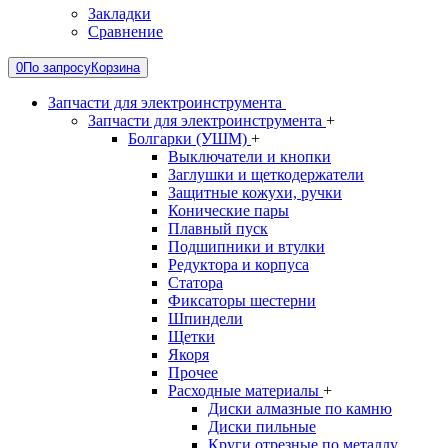
Закладки
Сравнение
0
По запросу
Корзина
Запчасти для электроинструмента
Запчасти для электроинструмента
+
Болгарки (УШМ)
+
Выключатели и кнопки
Заглушки и щеткодержатели
Защитные кожухи, ручки
Конические пары
Плавный пуск
Подшипники и втулки
Редуктора и корпуса
Статора
Фиксаторы шестерни
Шпиндели
Щетки
Якоря
Прочее
Расходные материалы
+
Диски алмазные по камню
Диски пильные
Круги отрезные по металлу