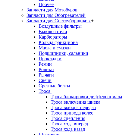
Прочее
Запчасти для Мотобуров
Запчасти для Обогревателей
Запчасти для Снегоуборщиков
+
Воздушные фильтры
Выключатели
Карбюраторы
Кольца фрикциона
Масла и смазки
Подшипники, сальники
Прокладки
Ремни
Ролики
Рычаги
Свечи
Срезные болты
Троса
+
Троса блокировки дифференциала
Троса включения шнека
Троса выбора передач
Троса привода колес
Троса сцепления
Троса хода вперед
Троса хода назад
Шестерни