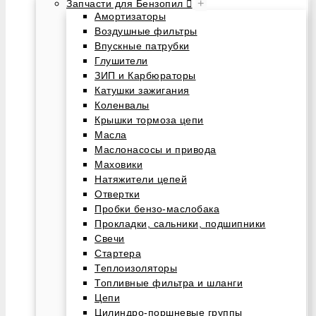
+
Запчасти для Бензопил
Амортизаторы
Воздушные фильтры
Впускные патрубки
Глушители
ЗИП и Карбюраторы
Катушки зажигания
Коленвалы
Крышки тормоза цепи
Масла
Маслонасосы и привода
Маховики
Натяжители цепей
Отвертки
Пробки бензо-маслобака
Прокладки, сальники, подшипники
Свечи
Стартера
Теплоизоляторы
Топливные фильтра и шланги
Цепи
Цилиндро-поршневые группы