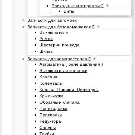
+
Расходные материалы
Биты
Запчасти для автомоек
+
Запчасти для бетономешалок
Выключатели
Ремни
Шестерни привода
Шкивы
+
Запчасти для компрессоров
Автоматика ( реле давления )
Выключатели и кнопки
Клапана
Коленвалы
Кольца. Поршни. Цилиндры
Крыльчатка
Обратные клапана
Переходники
Прокладки
Редуктора
Сапуны
Трубки