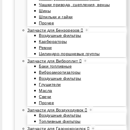
Чашки привода, сцепления, венцы
Шины
Шпильки и гайки
Прочее
+
Запчасти для Бензорезов
Воздушные фильтры
Карбюраторы
Ремни
Цилиндро-поршневые группы
+
Запчасти для Виброплит
Баки топливные
Виброамортизаторы
Воздушные фильтры
Глушители
Масла
Свечи
Прочее
+
Запчасти для Воздуходувок
Воздушные фильтры
Топливные фильтры
+
Запчасти для Газонокосилок