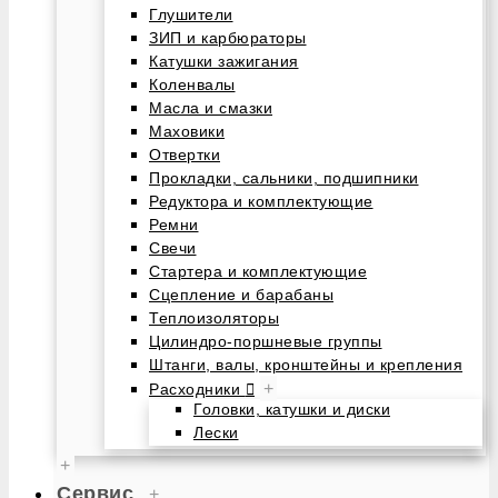
Глушители
ЗИП и карбюраторы
Катушки зажигания
Коленвалы
Масла и смазки
Маховики
Отвертки
Прокладки, сальники, подшипники
Редуктора и комплектующие
Ремни
Свечи
Стартера и комплектующие
Сцепление и барабаны
Теплоизоляторы
Цилиндро-поршневые группы
Штанги, валы, кронштейны и крепления
+
Расходники
Головки, катушки и диски
Лески
+
Сервис
+