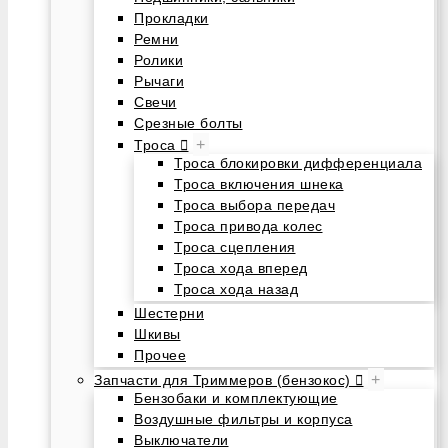
Прокладки
Ремни
Ролики
Рычаги
Свечи
Срезные болты
+
Троса
Троса блокировки дифференциала
Троса включения шнека
Троса выбора передач
Троса привода колес
Троса сцепления
Троса хода вперед
Троса хода назад
Шестерни
Шкивы
Прочее
+
Запчасти для Триммеров (бензокос)
Бензобаки и комплектующие
Воздушные фильтры и корпуса
Выключатели