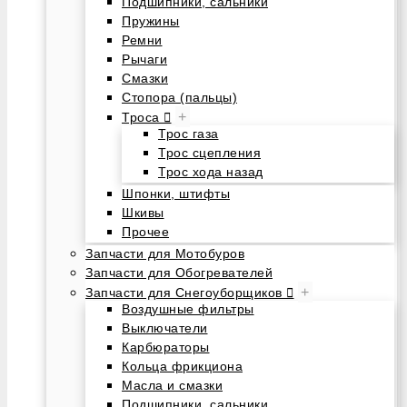
Подшипники, сальники
Пружины
Ремни
Рычаги
Смазки
Стопора (пальцы)
+
Троса
Трос газа
Трос сцепления
Трос хода назад
Шпонки, штифты
Шкивы
Прочее
Запчасти для Мотобуров
Запчасти для Обогревателей
+
Запчасти для Снегоуборщиков
Воздушные фильтры
Выключатели
Карбюраторы
Кольца фрикциона
Масла и смазки
Подшипники, сальники