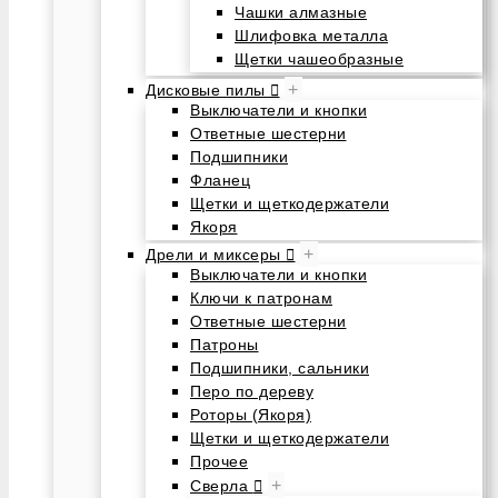
Чашки алмазные
Шлифовка металла
Щетки чашеобразные
+
Дисковые пилы
Выключатели и кнопки
Ответные шестерни
Подшипники
Фланец
Щетки и щеткодержатели
Якоря
+
Дрели и миксеры
Выключатели и кнопки
Ключи к патронам
Ответные шестерни
Патроны
Подшипники, сальники
Перо по дереву
Роторы (Якоря)
Щетки и щеткодержатели
Прочее
+
Сверла