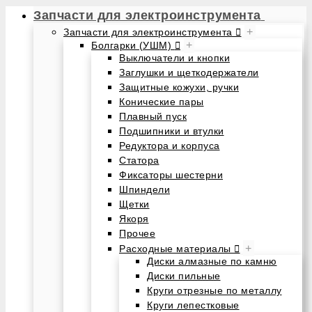
Запчасти для электроинструмента
+
Запчасти для электроинструмента
+
Болгарки (УШМ)
Выключатели и кнопки
Заглушки и щеткодержатели
Защитные кожухи, ручки
Конические пары
Плавный пуск
Подшипники и втулки
Редуктора и корпуса
Статора
Фиксаторы шестерни
Шпиндели
Щетки
Якоря
Прочее
+
Расходные материалы
Диски алмазные по камню
Диски пильные
Круги отрезные по металлу
Круги лепестковые