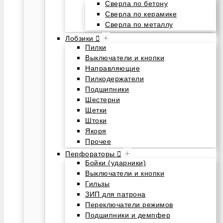
Сверла по бетону
Сверла по керамике
Сверла по металлу
+
Лобзики
Пилки
Выключатели и кнопки
Направляющие
Пилкодержатели
Подшипники
Шестерни
Щетки
Штоки
Якоря
Прочее
+
Перфораторы
Бойки (ударники)
Выключатели и кнопки
Гильзы
ЗИП для патрона
Переключатели режимов
Подшипники и демпфер