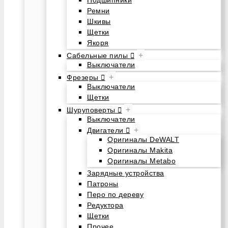
Подшипники
Ремни
Шкивы
Щетки
Якоря
+
Сабельные пилы
Выключатели
+
Фрезеры
Выключатели
Щетки
+
Шуруповерты
Выключатели
+
Двигатели
Оригиналы DeWALT
Оригиналы Makita
Оригиналы Metabo
Зарядные устройства
Патроны
Перо по дереву
Редуктора
Щетки
Прочее