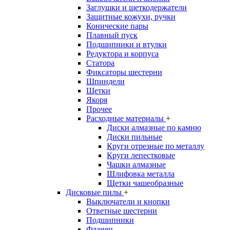
Заглушки и щеткодержатели
Защитные кожухи, ручки
Конические пары
Плавный пуск
Подшипники и втулки
Редуктора и корпуса
Статора
Фиксаторы шестерни
Шпиндели
Щетки
Якоря
Прочее
Расходные материалы
+
Диски алмазные по камню
Диски пильные
Круги отрезные по металлу
Круги лепестковые
Чашки алмазные
Шлифовка металла
Щетки чашеобразные
Дисковые пилы
+
Выключатели и кнопки
Ответные шестерни
Подшипники
Фланец