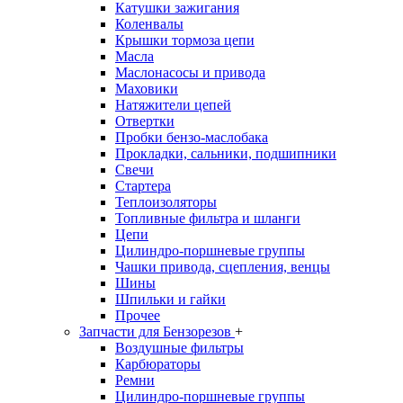
Катушки зажигания
Коленвалы
Крышки тормоза цепи
Масла
Маслонасосы и привода
Маховики
Натяжители цепей
Отвертки
Пробки бензо-маслобака
Прокладки, сальники, подшипники
Свечи
Стартера
Теплоизоляторы
Топливные фильтра и шланги
Цепи
Цилиндро-поршневые группы
Чашки привода, сцепления, венцы
Шины
Шпильки и гайки
Прочее
Запчасти для Бензорезов
+
Воздушные фильтры
Карбюраторы
Ремни
Цилиндро-поршневые группы