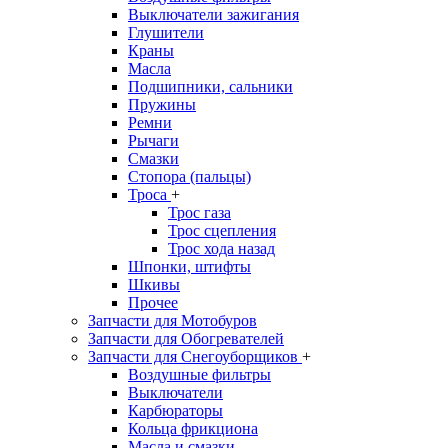
Выключатели зажигания
Глушители
Краны
Масла
Подшипники, сальники
Пружины
Ремни
Рычаги
Смазки
Стопора (пальцы)
Троса
+
Трос газа
Трос сцепления
Трос хода назад
Шпонки, штифты
Шкивы
Прочее
Запчасти для Мотобуров
Запчасти для Обогревателей
Запчасти для Снегоуборщиков
+
Воздушные фильтры
Выключатели
Карбюраторы
Кольца фрикциона
Масла и смазки