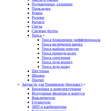
Подшипники, сальники
Прокладки
Ремни
Ролики
Рычаги
Свечи
Срезные болты
Троса
+
Троса блокировки дифференциала
Троса включения шнека
Троса выбора передач
Троса привода колес
Троса сцепления
Троса хода вперед
Троса хода назад
Шестерни
Шкивы
Прочее
Запчасти для Триммеров (бензокос)
+
Бензобаки и комплектующие
Воздушные фильтры и корпуса
Выключатели
Глушители
ЗИП и карбюраторы