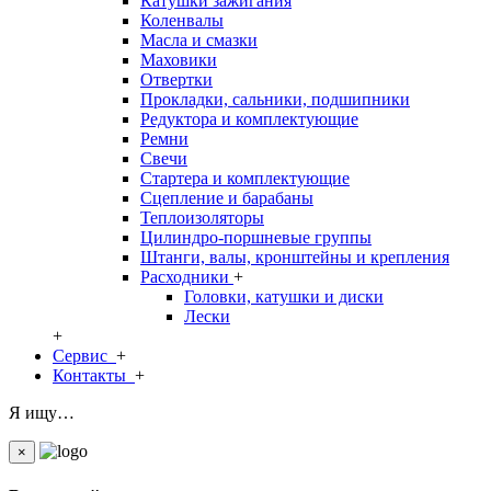
Катушки зажигания
Коленвалы
Масла и смазки
Маховики
Отвертки
Прокладки, сальники, подшипники
Редуктора и комплектующие
Ремни
Свечи
Стартера и комплектующие
Сцепление и барабаны
Теплоизоляторы
Цилиндро-поршневые группы
Штанги, валы, кронштейны и крепления
Расходники
+
Головки, катушки и диски
Лески
+
Сервис
+
Контакты
+
Я ищу…
×