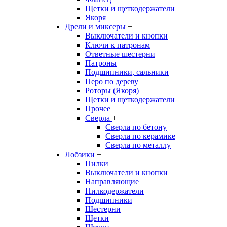
Щетки и щеткодержатели
Якоря
Дрели и миксеры
+
Выключатели и кнопки
Ключи к патронам
Ответные шестерни
Патроны
Подшипники, сальники
Перо по дереву
Роторы (Якоря)
Щетки и щеткодержатели
Прочее
Сверла
+
Сверла по бетону
Сверла по керамике
Сверла по металлу
Лобзики
+
Пилки
Выключатели и кнопки
Направляющие
Пилкодержатели
Подшипники
Шестерни
Щетки