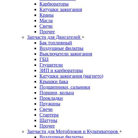
Карбюраторы
Катушки зажигания
Краны
Масла
Свечи
Прочее
Запчасти для Двигателей
+
Бак топливный
Воздушные фильтры
Выключатели зажигания
ГБЦ
Глушители
ЗИП и карбюраторы
Катушки зажигания (магнето)
Крышки бака
Подшипники, сальники
Поршни, кольца
Прокладки
Пружины
Свечи
Стартера
Шатуны
Прочее
Запчасти для Мотоблоков и Культиваторов
+
Воздушные фильтры