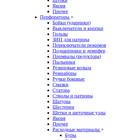
Штоки
Якоря
Прочее
Перфораторы
+
Бойки (ударники)
Выключатели и кнопки
Гильзы
ЗИП для патрона
Переключатели режимов
Подшипники и демпфер
Промвалы (редуктора)
Пыльники
Резиновые кольца
Ремнаборы
Ручки боковые
Смазки
Статора
Стволы и патроны
Шатуны
Шестерни
Щетки и щеточные узлы
Якоря
Прочее
Расходные материалы
+
Буры