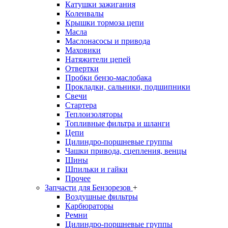
Катушки зажигания
Коленвалы
Крышки тормоза цепи
Масла
Маслонасосы и привода
Маховики
Натяжители цепей
Отвертки
Пробки бензо-маслобака
Прокладки, сальники, подшипники
Свечи
Стартера
Теплоизоляторы
Топливные фильтра и шланги
Цепи
Цилиндро-поршневые группы
Чашки привода, сцепления, венцы
Шины
Шпильки и гайки
Прочее
Запчасти для Бензорезов
+
Воздушные фильтры
Карбюраторы
Ремни
Цилиндро-поршневые группы