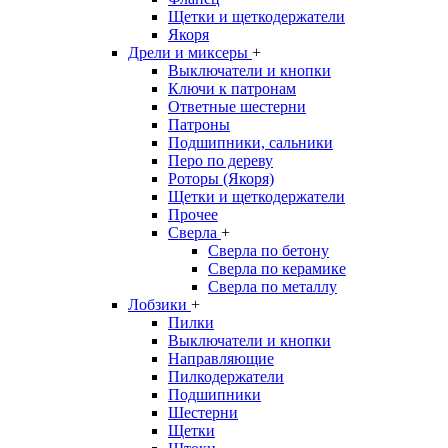
Щетки и щеткодержатели
Якоря
Дрели и миксеры
+
Выключатели и кнопки
Ключи к патронам
Ответные шестерни
Патроны
Подшипники, сальники
Перо по дереву
Роторы (Якоря)
Щетки и щеткодержатели
Прочее
Сверла
+
Сверла по бетону
Сверла по керамике
Сверла по металлу
Лобзики
+
Пилки
Выключатели и кнопки
Направляющие
Пилкодержатели
Подшипники
Шестерни
Щетки