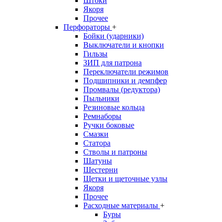
Штоки
Якоря
Прочее
Перфораторы
+
Бойки (ударники)
Выключатели и кнопки
Гильзы
ЗИП для патрона
Переключатели режимов
Подшипники и демпфер
Промвалы (редуктора)
Пыльники
Резиновые кольца
Ремнаборы
Ручки боковые
Смазки
Статора
Стволы и патроны
Шатуны
Шестерни
Щетки и щеточные узлы
Якоря
Прочее
Расходные материалы
+
Буры