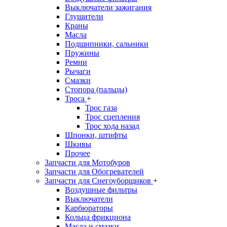
Выключатели зажигания
Глушители
Краны
Масла
Подшипники, сальники
Пружины
Ремни
Рычаги
Смазки
Стопора (пальцы)
Троса
+
Трос газа
Трос сцепления
Трос хода назад
Шпонки, штифты
Шкивы
Прочее
Запчасти для Мотобуров
Запчасти для Обогревателей
Запчасти для Снегоуборщиков
+
Воздушные фильтры
Выключатели
Карбюраторы
Кольца фрикциона
Масла и смазки