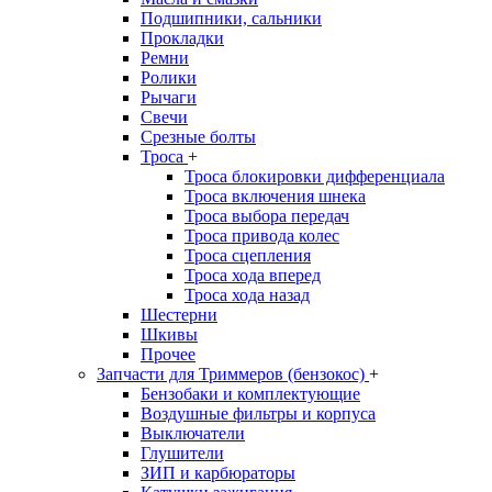
Подшипники, сальники
Прокладки
Ремни
Ролики
Рычаги
Свечи
Срезные болты
Троса
+
Троса блокировки дифференциала
Троса включения шнека
Троса выбора передач
Троса привода колес
Троса сцепления
Троса хода вперед
Троса хода назад
Шестерни
Шкивы
Прочее
Запчасти для Триммеров (бензокос)
+
Бензобаки и комплектующие
Воздушные фильтры и корпуса
Выключатели
Глушители
ЗИП и карбюраторы