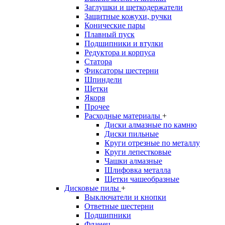
Заглушки и щеткодержатели
Защитные кожухи, ручки
Конические пары
Плавный пуск
Подшипники и втулки
Редуктора и корпуса
Статора
Фиксаторы шестерни
Шпиндели
Щетки
Якоря
Прочее
Расходные материалы
+
Диски алмазные по камню
Диски пильные
Круги отрезные по металлу
Круги лепестковые
Чашки алмазные
Шлифовка металла
Щетки чашеобразные
Дисковые пилы
+
Выключатели и кнопки
Ответные шестерни
Подшипники
Фланец