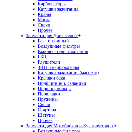
Карбюраторы
Катушки зажигания
Краны
Масла
Свечи
Прочее
Запчасти для Двигателей
+
Бак топливный
Воздушные фильтры
Выключатели зажигания
ГБЦ
Глушители
ЗИП и карбюраторы
Катушки зажигания (магнето)
Крышки бака
Подшипники, сальники
Поршни, кольца
Прокладки
Пружины
Свечи
Стартера
Шатуны
Прочее
Запчасти для Мотоблоков и Культиваторов
+
Воздушные фильтры