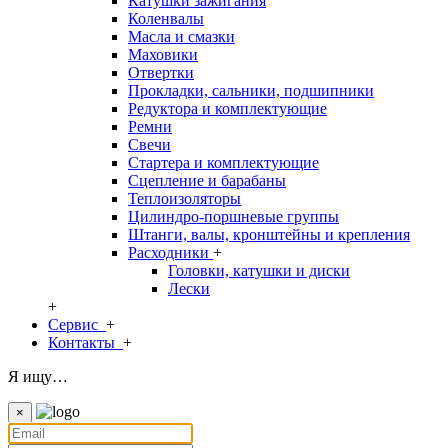
Катушки зажигания
Коленвалы
Масла и смазки
Маховики
Отвертки
Прокладки, сальники, подшипники
Редуктора и комплектующие
Ремни
Свечи
Стартера и комплектующие
Сцепление и барабаны
Теплоизоляторы
Цилиндро-поршневые группы
Штанги, валы, кронштейны и крепления
Расходники
+
Головки, катушки и диски
Лески
+
Сервис
+
Контакты
+
Я ищу…
×