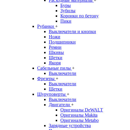
Расходные материалы
+
Буры
Зубилы
Коронки по бетону
Пики
Рубанки
+
Выключатели и кнопки
Ножи
Подшипники
Ремни
Шкивы
Щетки
Якоря
Сабельные пилы
+
Выключатели
Фрезеры
+
Выключатели
Щетки
Шуруповерты
+
Выключатели
Двигатели
+
Оригиналы DeWALT
Оригиналы Makita
Оригиналы Metabo
Зарядные устройства