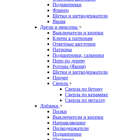
Подшипники
Фланец
Щетки и щеткодержатели
Якоря
Дрели и миксеры
+
Выключатели и кнопки
Ключи к патронам
Ответные шестерни
Патроны
Подшипники, сальники
Перо по дереву
Роторы (Якоря)
Щетки и щеткодержатели
Прочее
Сверла
+
Сверла по бетону
Сверла по керамике
Сверла по металлу
Лобзики
+
Пилки
Выключатели и кнопки
Направляющие
Пилкодержатели
Подшипники
Шестерни