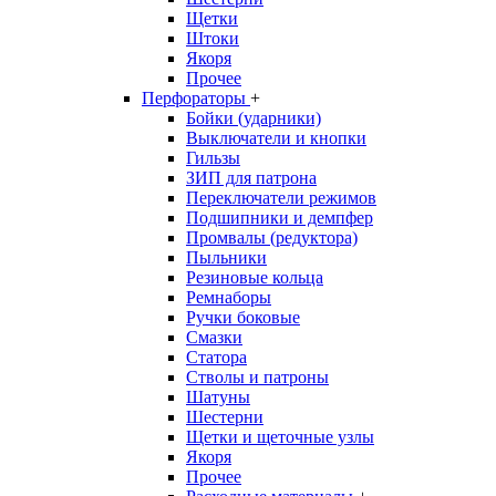
Щетки
Штоки
Якоря
Прочее
Перфораторы
+
Бойки (ударники)
Выключатели и кнопки
Гильзы
ЗИП для патрона
Переключатели режимов
Подшипники и демпфер
Промвалы (редуктора)
Пыльники
Резиновые кольца
Ремнаборы
Ручки боковые
Смазки
Статора
Стволы и патроны
Шатуны
Шестерни
Щетки и щеточные узлы
Якоря
Прочее