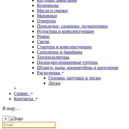
Катушки зажигания
Коленвалы
Масла и смазки
Маховики
Отвертки
Прокладки, сальники, подшипники
Редуктора и комплектующие
Ремни
Свечи
Стартера и комплектующие
Сцепление и барабаны
Теплоизоляторы
Цилиндро-поршневые группы
Штанги, валы, кронштейны и крепления
Расходники
+
Головки, катушки и диски
Лески
+
Сервис
+
Контакты
+
Я ищу…
×