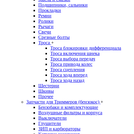
Подшипники, сальники
Прокладки
Ремни
Ролики
Рычаги
Свечи
Срезные болты
Троса
+
Троса блокировки дифференциала
Троса включения шнека
Троса выбора передач
Троса привода колес
Троса сцепления
Троса хода вперед
Троса хода назад
Шестерни
Шкивы
Прочее
Запчасти для Триммеров (бензокос)
+
Бензобаки и комплектующие
Воздушные фильтры и корпуса
Выключатели
Глушители
ЗИП и карбюраторы