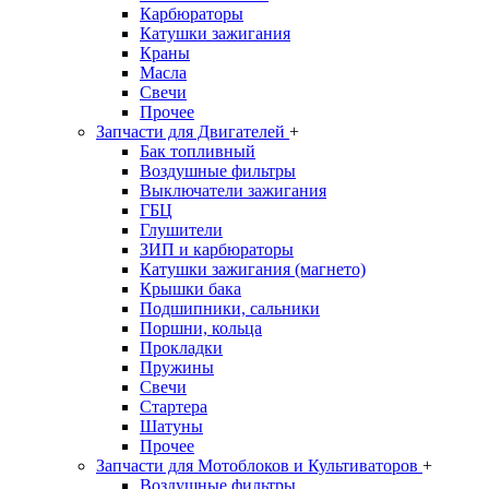
Карбюраторы
Катушки зажигания
Краны
Масла
Свечи
Прочее
Запчасти для Двигателей
+
Бак топливный
Воздушные фильтры
Выключатели зажигания
ГБЦ
Глушители
ЗИП и карбюраторы
Катушки зажигания (магнето)
Крышки бака
Подшипники, сальники
Поршни, кольца
Прокладки
Пружины
Свечи
Стартера
Шатуны
Прочее
Запчасти для Мотоблоков и Культиваторов
+
Воздушные фильтры