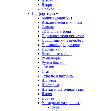
Штоки
Якоря
Прочее
Перфораторы
+
Бойки (ударники)
Выключатели и кнопки
Гильзы
ЗИП для патрона
Переключатели режимов
Подшипники и демпфер
Промвалы (редуктора)
Пыльники
Резиновые кольца
Ремнаборы
Ручки боковые
Смазки
Статора
Стволы и патроны
Шатуны
Шестерни
Щетки и щеточные узлы
Якоря
Прочее
Расходные материалы
+
Буры