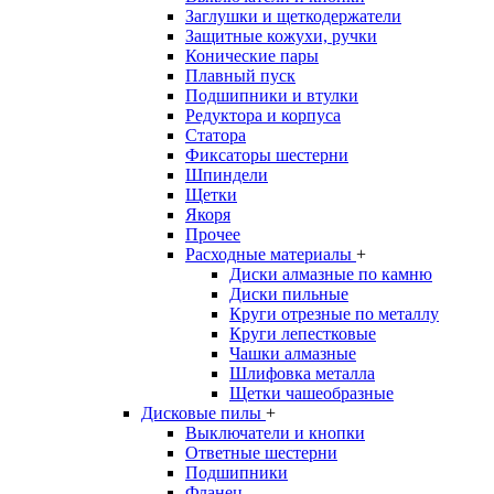
Заглушки и щеткодержатели
Защитные кожухи, ручки
Конические пары
Плавный пуск
Подшипники и втулки
Редуктора и корпуса
Статора
Фиксаторы шестерни
Шпиндели
Щетки
Якоря
Прочее
Расходные материалы
+
Диски алмазные по камню
Диски пильные
Круги отрезные по металлу
Круги лепестковые
Чашки алмазные
Шлифовка металла
Щетки чашеобразные
Дисковые пилы
+
Выключатели и кнопки
Ответные шестерни
Подшипники
Фланец