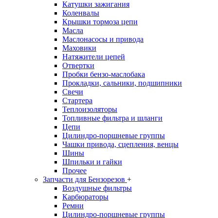
Катушки зажигания
Коленвалы
Крышки тормоза цепи
Масла
Маслонасосы и привода
Маховики
Натяжители цепей
Отвертки
Пробки бензо-маслобака
Прокладки, сальники, подшипники
Свечи
Стартера
Теплоизоляторы
Топливные фильтра и шланги
Цепи
Цилиндро-поршневые группы
Чашки привода, сцепления, венцы
Шины
Шпильки и гайки
Прочее
Запчасти для Бензорезов
+
Воздушные фильтры
Карбюраторы
Ремни
Цилиндро-поршневые группы