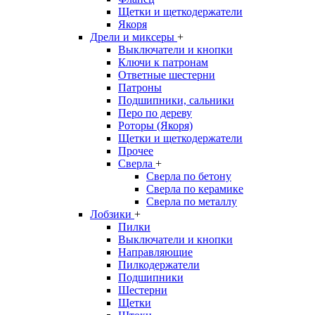
Щетки и щеткодержатели
Якоря
Дрели и миксеры
+
Выключатели и кнопки
Ключи к патронам
Ответные шестерни
Патроны
Подшипники, сальники
Перо по дереву
Роторы (Якоря)
Щетки и щеткодержатели
Прочее
Сверла
+
Сверла по бетону
Сверла по керамике
Сверла по металлу
Лобзики
+
Пилки
Выключатели и кнопки
Направляющие
Пилкодержатели
Подшипники
Шестерни
Щетки