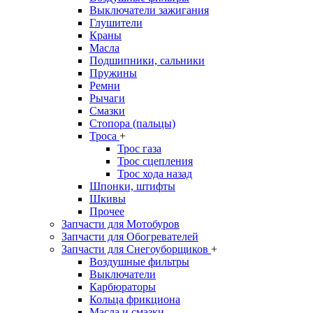
Выключатели зажигания
Глушители
Краны
Масла
Подшипники, сальники
Пружины
Ремни
Рычаги
Смазки
Стопора (пальцы)
Троса
+
Трос газа
Трос сцепления
Трос хода назад
Шпонки, штифты
Шкивы
Прочее
Запчасти для Мотобуров
Запчасти для Обогревателей
Запчасти для Снегоуборщиков
+
Воздушные фильтры
Выключатели
Карбюраторы
Кольца фрикциона
Масла и смазки