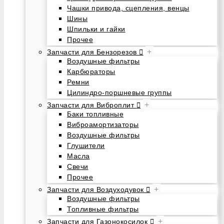
Чашки привода, сцепления, венцы
Шины
Шпильки и гайки
Прочее
+
Запчасти для Бензорезов
Воздушные фильтры
Карбюраторы
Ремни
Цилиндро-поршневые группы
+
Запчасти для Виброплит
Баки топливные
Виброамортизаторы
Воздушные фильтры
Глушители
Масла
Свечи
Прочее
+
Запчасти для Воздуходувок
Воздушные фильтры
Топливные фильтры
+
Запчасти для Газонокосилок