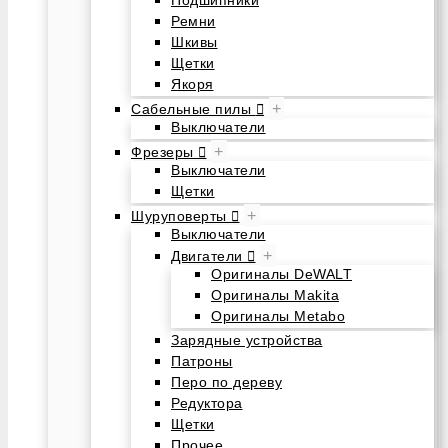
Подшипники
Ремни
Шкивы
Щетки
Якоря
+
Сабельные пилы
Выключатели
+
Фрезеры
Выключатели
Щетки
+
Шуруповерты
Выключатели
+
Двигатели
Оригиналы DeWALT
Оригиналы Makita
Оригиналы Metabo
Зарядные устройства
Патроны
Перо по дереву
Редуктора
Щетки
Прочее