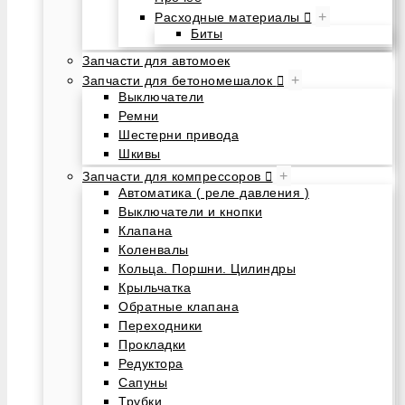
+
Расходные материалы
Биты
Запчасти для автомоек
+
Запчасти для бетономешалок
Выключатели
Ремни
Шестерни привода
Шкивы
+
Запчасти для компрессоров
Автоматика ( реле давления )
Выключатели и кнопки
Клапана
Коленвалы
Кольца. Поршни. Цилиндры
Крыльчатка
Обратные клапана
Переходники
Прокладки
Редуктора
Сапуны
Трубки