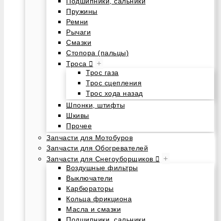
Подшипники, сальники
Пружины
Ремни
Рычаги
Смазки
Стопора (пальцы)
+
Троса
Трос газа
Трос сцепления
Трос хода назад
Шпонки, штифты
Шкивы
Прочее
Запчасти для Мотобуров
Запчасти для Обогревателей
+
Запчасти для Снегоуборщиков
Воздушные фильтры
Выключатели
Карбюраторы
Кольца фрикциона
Масла и смазки
Подшипники, сальники