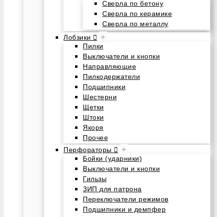
Сверла по бетону
Сверла по керамике
Сверла по металлу
+
Лобзики
Пилки
Выключатели и кнопки
Направляющие
Пилкодержатели
Подшипники
Шестерни
Щетки
Штоки
Якоря
Прочее
+
Перфораторы
Бойки (ударники)
Выключатели и кнопки
Гильзы
ЗИП для патрона
Переключатели режимов
Подшипники и демпфер