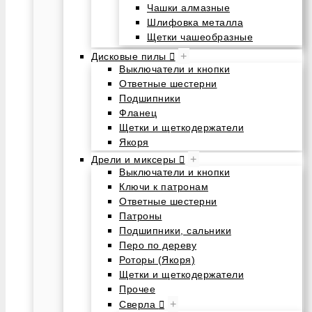
Чашки алмазные
Шлифовка металла
Щетки чашеобразные
+
Дисковые пилы
Выключатели и кнопки
Ответные шестерни
Подшипники
Фланец
Щетки и щеткодержатели
Якоря
+
Дрели и миксеры
Выключатели и кнопки
Ключи к патронам
Ответные шестерни
Патроны
Подшипники, сальники
Перо по дереву
Роторы (Якоря)
Щетки и щеткодержатели
Прочее
+
Сверла