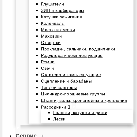
Глушители
ЗИП и карбюраторы
Катушки зажигания
Коленвалы
Масла и смазки
Маховики
Отвертки
Прокладки, сальники, подшипники
Редуктора и комплектующие
Ремни
Свечи
Стартера и комплектующие
Сцепление и барабаны
Теплоизоляторы
Цилиндро-поршневые группы
Штанги, валы, кронштейны и крепления
+
Расходники
Головки, катушки и диски
Лески
+
Сервис
+