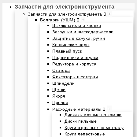
Запчасти для электроинструмента
+
Запчасти для электроинструмента
+
Болгарки (УШМ)
Выключатели и кнопки
Заглушки и щеткодержатели
Защитные кожухи, ручки
Конические пары
Плавный пуск
Подшипники и втулки
Редуктора и корпуса
Статора
Фиксаторы шестерни
Шпиндели
Щетки
Якоря
Прочее
+
Расходные материалы
Диски алмазные по камню
Диски пильные
Круги отрезные по металлу
Круги лепестковые