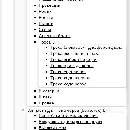
Прокладки
Ремни
Ролики
Рычаги
Свечи
Срезные болты
+
Троса
Троса блокировки дифференциала
Троса включения шнека
Троса выбора передач
Троса привода колес
Троса сцепления
Троса хода вперед
Троса хода назад
Шестерни
Шкивы
Прочее
+
Запчасти для Триммеров (бензокос)
Бензобаки и комплектующие
Воздушные фильтры и корпуса
Выключатели