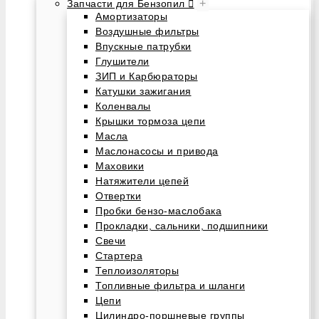
+
Запчасти для Бензопил
Амортизаторы
Воздушные фильтры
Впускные патрубки
Глушители
ЗИП и Карбюраторы
Катушки зажигания
Коленвалы
Крышки тормоза цепи
Масла
Маслонасосы и привода
Маховики
Натяжители цепей
Отвертки
Пробки бензо-маслобака
Прокладки, сальники, подшипники
Свечи
Стартера
Теплоизоляторы
Топливные фильтра и шланги
Цепи
Цилиндро-поршневые группы