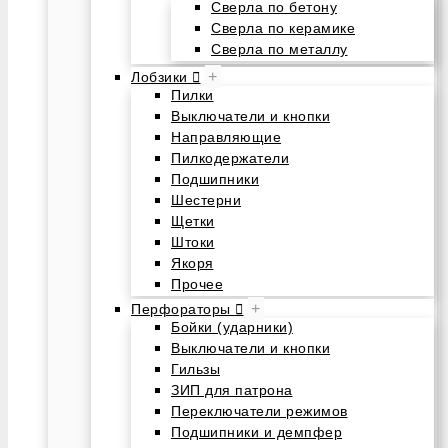
Сверла по бетону
Сверла по керамике
Сверла по металлу
+
Лобзики
Пилки
Выключатели и кнопки
Направляющие
Пилкодержатели
Подшипники
Шестерни
Щетки
Штоки
Якоря
Прочее
+
Перфораторы
Бойки (ударники)
Выключатели и кнопки
Гильзы
ЗИП для патрона
Переключатели режимов
Подшипники и демпфер