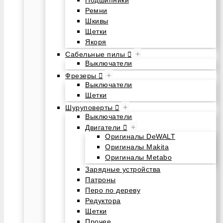
Подшипники
Ремни
Шкивы
Щетки
Якоря
+
Сабельные пилы
Выключатели
+
Фрезеры
Выключатели
Щетки
+
Шуруповерты
Выключатели
+
Двигатели
Оригиналы DeWALT
Оригиналы Makita
Оригиналы Metabo
Зарядные устройства
Патроны
Перо по дереву
Редуктора
Щетки
Прочее