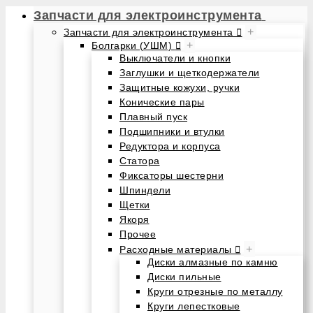
Запчасти для электроинструмента
+
Запчасти для электроинструмента
+
Болгарки (УШМ)
Выключатели и кнопки
Заглушки и щеткодержатели
Защитные кожухи, ручки
Конические пары
Плавный пуск
Подшипники и втулки
Редуктора и корпуса
Статора
Фиксаторы шестерни
Шпиндели
Щетки
Якоря
Прочее
+
Расходные материалы
Диски алмазные по камню
Диски пильные
Круги отрезные по металлу
Круги лепестковые