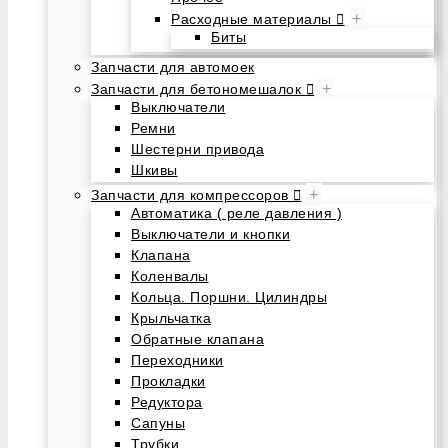
+
Расходные материалы
Биты
Запчасти для автомоек
+
Запчасти для бетономешалок
Выключатели
Ремни
Шестерни привода
Шкивы
+
Запчасти для компрессоров
Автоматика ( реле давления )
Выключатели и кнопки
Клапана
Коленвалы
Кольца. Поршни. Цилиндры
Крыльчатка
Обратные клапана
Переходники
Прокладки
Редуктора
Сапуны
Трубки