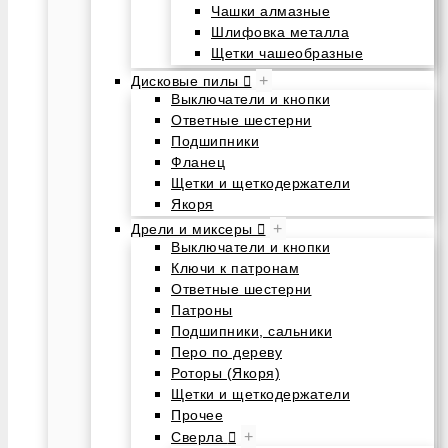
Чашки алмазные
Шлифовка металла
Щетки чашеобразные
+
Дисковые пилы
Выключатели и кнопки
Ответные шестерни
Подшипники
Фланец
Щетки и щеткодержатели
Якоря
+
Дрели и миксеры
Выключатели и кнопки
Ключи к патронам
Ответные шестерни
Патроны
Подшипники, сальники
Перо по дереву
Роторы (Якоря)
Щетки и щеткодержатели
Прочее
+
Сверла