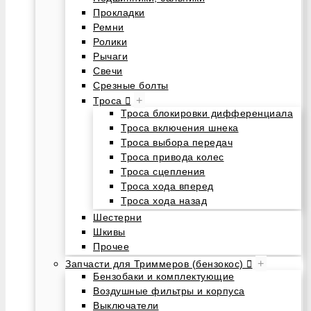
Прокладки
Ремни
Ролики
Рычаги
Свечи
Срезные болты
+
Троса
Троса блокировки дифференциала
Троса включения шнека
Троса выбора передач
Троса привода колес
Троса сцепления
Троса хода вперед
Троса хода назад
Шестерни
Шкивы
Прочее
+
Запчасти для Триммеров (бензокос)
Бензобаки и комплектующие
Воздушные фильтры и корпуса
Выключатели