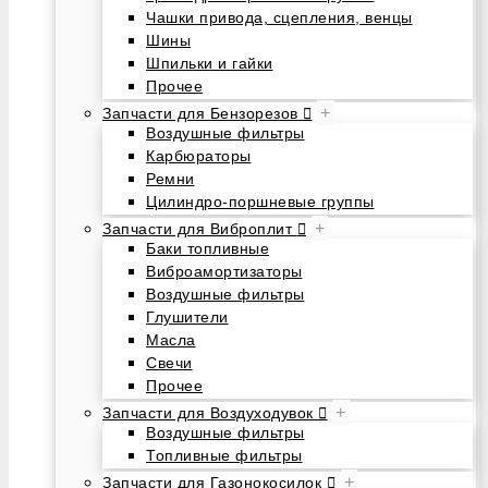
Чашки привода, сцепления, венцы
Шины
Шпильки и гайки
Прочее
+
Запчасти для Бензорезов
Воздушные фильтры
Карбюраторы
Ремни
Цилиндро-поршневые группы
+
Запчасти для Виброплит
Баки топливные
Виброамортизаторы
Воздушные фильтры
Глушители
Масла
Свечи
Прочее
+
Запчасти для Воздуходувок
Воздушные фильтры
Топливные фильтры
+
Запчасти для Газонокосилок