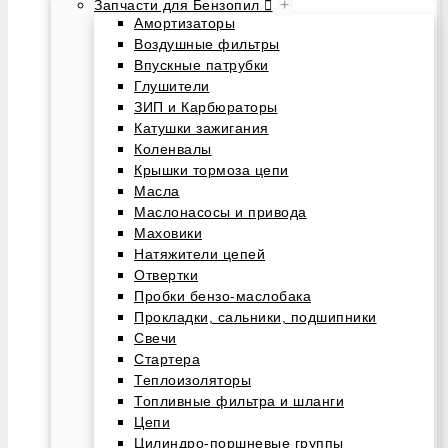
+
Запчасти для Бензопил
Амортизаторы
Воздушные фильтры
Впускные патрубки
Глушители
ЗИП и Карбюраторы
Катушки зажигания
Коленвалы
Крышки тормоза цепи
Масла
Маслонасосы и привода
Маховики
Натяжители цепей
Отвертки
Пробки бензо-маслобака
Прокладки, сальники, подшипники
Свечи
Стартера
Теплоизоляторы
Топливные фильтра и шланги
Цепи
Цилиндро-поршневые группы