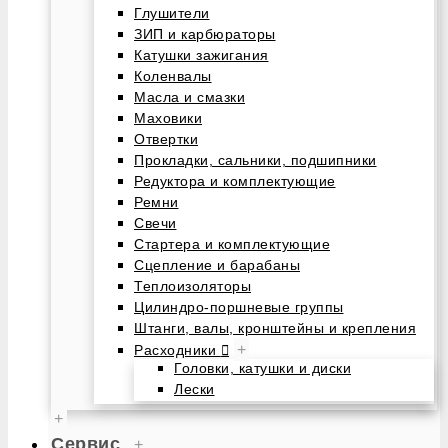
Глушители
ЗИП и карбюраторы
Катушки зажигания
Коленвалы
Масла и смазки
Маховики
Отвертки
Прокладки, сальники, подшипники
Редуктора и комплектующие
Ремни
Свечи
Стартера и комплектующие
Сцепление и барабаны
Теплоизоляторы
Цилиндро-поршневые группы
Штанги, валы, кронштейны и крепления
+
Расходники
Головки, катушки и диски
Лески
+
Сервис
+