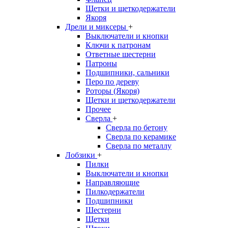
Щетки и щеткодержатели
Якоря
Дрели и миксеры
+
Выключатели и кнопки
Ключи к патронам
Ответные шестерни
Патроны
Подшипники, сальники
Перо по дереву
Роторы (Якоря)
Щетки и щеткодержатели
Прочее
Сверла
+
Сверла по бетону
Сверла по керамике
Сверла по металлу
Лобзики
+
Пилки
Выключатели и кнопки
Направляющие
Пилкодержатели
Подшипники
Шестерни
Щетки