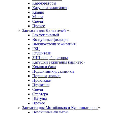
Карбюраторы
Катушки зажигания
Краны
Масла
Свечи
Прочее
Запчасти для Двигателей
+
Бак топливный
Воздушные фильтры
Выключатели зажигания
ГБЦ
Глушители
ЗИП и карбюраторы
Катушки зажигания (магнето)
Крышки бака
Подшипники, сальники
Поршни, кольца
Прокладки
Пружины
Свечи
Стартера
Шатуны
Прочее
Запчасти для Мотоблоков и Культиваторов
+
Воздушные фильтры