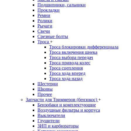
Подшипники, сальники
Прокладки
Ремни
Ролики
Рычаги
Свечи
Срезные болты
Троса
+
Троса блокировки дифференциала
Троса включения шнека
Троса выбора передач
Троса привода колес
Троса сцепления
Троса хода вперед
Троса хода назад
Шестерни
Шкивы
Прочее
Запчасти для Триммеров (бензокос)
+
Бензобаки и комплектующие
Воздушные фильтры и корпуса
Выключатели
Глушители
ЗИП и карбюраторы