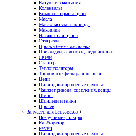
Катушки зажигания
Коленвалы
Крышки тормоза цепи
Масла
Маслонасосы и привода
Маховики
Натяжители цепей
Отвертки
Пробки бензо-маслобака
Прокладки, сальники, подшипники
Свечи
Стартера
Теплоизоляторы
Топливные фильтра и шланги
Цепи
Цилиндро-поршневые группы
Чашки привода, сцепления, венцы
Шины
Шпильки и гайки
Прочее
Запчасти для Бензорезов
+
Воздушные фильтры
Карбюраторы
Ремни
Цилиндро-поршневые группы