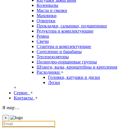
Катушки зажигания
Коленвалы
Масла и смазки
Маховики
Отвертки
Прокладки, сальники, подшипники
Редуктора и комплектующие
Ремни
Свечи
Стартера и комплектующие
Сцепление и барабаны
Теплоизоляторы
Цилиндро-поршневые группы
Штанги, валы, кронштейны и крепления
Расходники
+
Головки, катушки и диски
Лески
+
Сервис
+
Контакты
+
Я ищу…
×