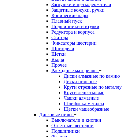
Заглушки и щеткодержатели
Защитные кожухи, ручки
Конические пары
Плавный пуск
Подшипники и втулки
Редуктора и корпуса
Статора
Фиксаторы шестерни
Шпиндели
Щетки
Якоря
Прочее
Расходные материалы
+
Диски алмазные по камню
Диски пильные
Круги отрезные по металлу
Круги лепестковые
Чашки алмазные
Шлифовка металла
Щетки чашеобразные
Дисковые пилы
+
Выключатели и кнопки
Ответные шестерни
Подшипники
Фланец