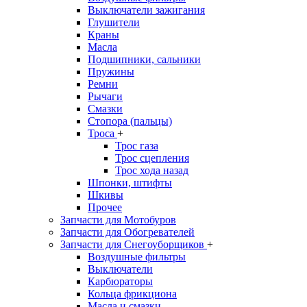
Выключатели зажигания
Глушители
Краны
Масла
Подшипники, сальники
Пружины
Ремни
Рычаги
Смазки
Стопора (пальцы)
Троса
+
Трос газа
Трос сцепления
Трос хода назад
Шпонки, штифты
Шкивы
Прочее
Запчасти для Мотобуров
Запчасти для Обогревателей
Запчасти для Снегоуборщиков
+
Воздушные фильтры
Выключатели
Карбюраторы
Кольца фрикциона
Масла и смазки