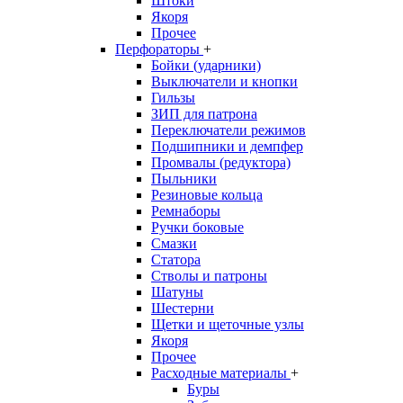
Штоки
Якоря
Прочее
Перфораторы
+
Бойки (ударники)
Выключатели и кнопки
Гильзы
ЗИП для патрона
Переключатели режимов
Подшипники и демпфер
Промвалы (редуктора)
Пыльники
Резиновые кольца
Ремнаборы
Ручки боковые
Смазки
Статора
Стволы и патроны
Шатуны
Шестерни
Щетки и щеточные узлы
Якоря
Прочее
Расходные материалы
+
Буры