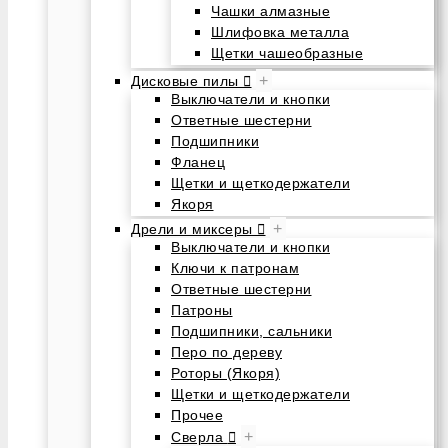
Чашки алмазные
Шлифовка металла
Щетки чашеобразные
+
Дисковые пилы
Выключатели и кнопки
Ответные шестерни
Подшипники
Фланец
Щетки и щеткодержатели
Якоря
+
Дрели и миксеры
Выключатели и кнопки
Ключи к патронам
Ответные шестерни
Патроны
Подшипники, сальники
Перо по дереву
Роторы (Якоря)
Щетки и щеткодержатели
Прочее
+
Сверла