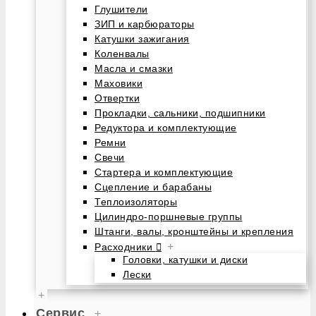
Глушители
ЗИП и карбюраторы
Катушки зажигания
Коленвалы
Масла и смазки
Маховики
Отвертки
Прокладки, сальники, подшипники
Редуктора и комплектующие
Ремни
Свечи
Стартера и комплектующие
Сцепление и барабаны
Теплоизоляторы
Цилиндро-поршневые группы
Штанги, валы, кронштейны и крепления
+
Расходники
Головки, катушки и диски
Лески
+
Сервис
+