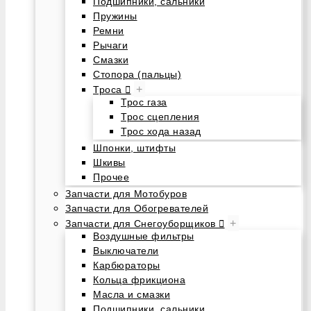
Подшипники, сальники
Пружины
Ремни
Рычаги
Смазки
Стопора (пальцы)
+
Троса
Трос газа
Трос сцепления
Трос хода назад
Шпонки, штифты
Шкивы
Прочее
Запчасти для Мотобуров
Запчасти для Обогревателей
+
Запчасти для Снегоуборщиков
Воздушные фильтры
Выключатели
Карбюраторы
Кольца фрикциона
Масла и смазки
Подшипники, сальники