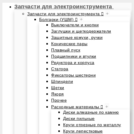
Запчасти для электроинструмента
+
Запчасти для электроинструмента
+
Болгарки (УШМ)
Выключатели и кнопки
Заглушки и щеткодержатели
Защитные кожухи, ручки
Конические пары
Плавный пуск
Подшипники и втулки
Редуктора и корпуса
Статора
Фиксаторы шестерни
Шпиндели
Щетки
Якоря
Прочее
+
Расходные материалы
Диски алмазные по камню
Диски пильные
Круги отрезные по металлу
Круги лепестковые