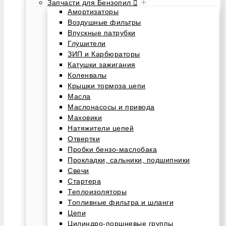
+
Запчасти для Бензопил
Амортизаторы
Воздушные фильтры
Впускные патрубки
Глушители
ЗИП и Карбюраторы
Катушки зажигания
Коленвалы
Крышки тормоза цепи
Масла
Маслонасосы и привода
Маховики
Натяжители цепей
Отвертки
Пробки бензо-маслобака
Прокладки, сальники, подшипники
Свечи
Стартера
Теплоизоляторы
Топливные фильтра и шланги
Цепи
Цилиндро-поршневые группы