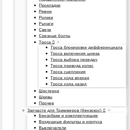
Прокладки
Ремни
Ролики
Рычаги
Свечи
Срезные болты
+
Троса
Троса блокировки дифференциала
Троса включения шнека
Троса выбора передач
Троса привода колес
Троса сцепления
Троса хода вперед
Троса хода назад
Шестерни
Шкивы
Прочее
+
Запчасти для Триммеров (бензокос)
Бензобаки и комплектующие
Воздушные фильтры и корпуса
Выключатели