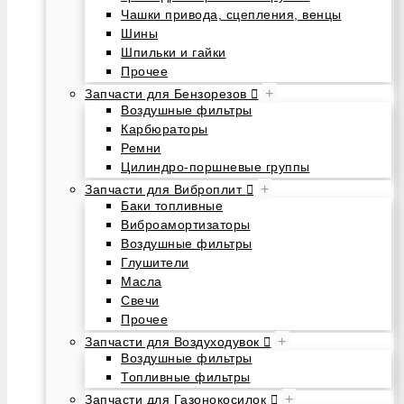
Чашки привода, сцепления, венцы
Шины
Шпильки и гайки
Прочее
+
Запчасти для Бензорезов
Воздушные фильтры
Карбюраторы
Ремни
Цилиндро-поршневые группы
+
Запчасти для Виброплит
Баки топливные
Виброамортизаторы
Воздушные фильтры
Глушители
Масла
Свечи
Прочее
+
Запчасти для Воздуходувок
Воздушные фильтры
Топливные фильтры
+
Запчасти для Газонокосилок