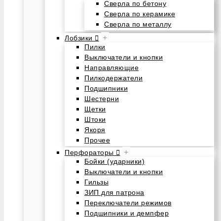
Сверла по бетону
Сверла по керамике
Сверла по металлу
+
Лобзики
Пилки
Выключатели и кнопки
Направляющие
Пилкодержатели
Подшипники
Шестерни
Щетки
Штоки
Якоря
Прочее
+
Перфораторы
Бойки (ударники)
Выключатели и кнопки
Гильзы
ЗИП для патрона
Переключатели режимов
Подшипники и демпфер