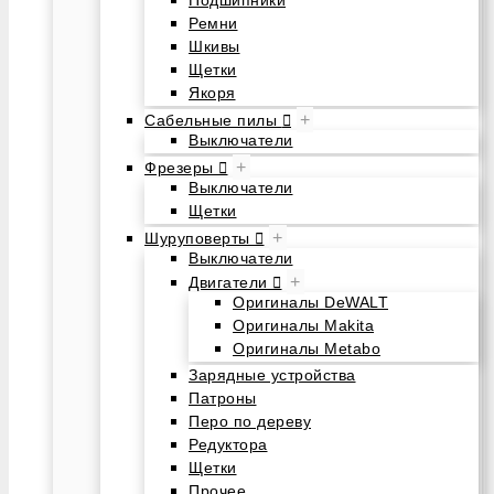
Подшипники
Ремни
Шкивы
Щетки
Якоря
+
Сабельные пилы
Выключатели
+
Фрезеры
Выключатели
Щетки
+
Шуруповерты
Выключатели
+
Двигатели
Оригиналы DeWALT
Оригиналы Makita
Оригиналы Metabo
Зарядные устройства
Патроны
Перо по дереву
Редуктора
Щетки
Прочее