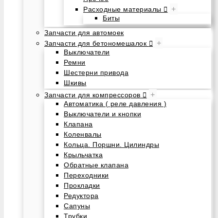
+
Расходные материалы
Биты
Запчасти для автомоек
+
Запчасти для бетономешалок
Выключатели
Ремни
Шестерни привода
Шкивы
+
Запчасти для компрессоров
Автоматика ( реле давления )
Выключатели и кнопки
Клапана
Коленвалы
Кольца. Поршни. Цилиндры
Крыльчатка
Обратные клапана
Переходники
Прокладки
Редуктора
Сапуны
Трубки