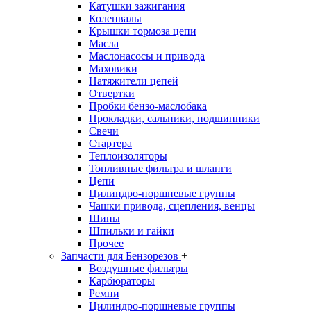
Катушки зажигания
Коленвалы
Крышки тормоза цепи
Масла
Маслонасосы и привода
Маховики
Натяжители цепей
Отвертки
Пробки бензо-маслобака
Прокладки, сальники, подшипники
Свечи
Стартера
Теплоизоляторы
Топливные фильтра и шланги
Цепи
Цилиндро-поршневые группы
Чашки привода, сцепления, венцы
Шины
Шпильки и гайки
Прочее
Запчасти для Бензорезов
+
Воздушные фильтры
Карбюраторы
Ремни
Цилиндро-поршневые группы