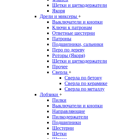
Щетки и щеткодержатели
Якоря
Дрели и миксеры
+
Выключатели и кнопки
Ключи к патронам
Ответные шестерни
Патроны
Подшипники, сальники
Перо по дереву
Роторы (Якоря)
Щетки и щеткодержатели
Прочее
Сверла
+
Сверла по бетону
Сверла по керамике
Сверла по металлу
Лобзики
+
Пилки
Выключатели и кнопки
Направляющие
Пилкодержатели
Подшипники
Шестерни
Щетки