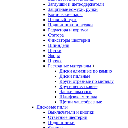
Заглушки и щеткодержатели
Защитные кожухи, ручки
Конические пары
Плавный пуск
Подшипники и втулки
Редуктора и корпуса
Статора
Фиксаторы шестерни
Шпиндели
Щетки
Якоря
Прочее
Расходные материалы
+
Диски алмазные по камню
Диски пильные
Круги отрезные по металлу
Круги лепестковые
Чашки алмазные
Шлифовка металла
Щетки чашеобразные
Дисковые пилы
+
Выключатели и кнопки
Ответные шестерни
Подшипники
Фланец