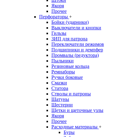
Штоки
Якоря
Прочее
Перфораторы
+
Бойки (ударники)
Выключатели и кнопки
Гильзы
ЗИП для патрона
Переключатели режимов
Подшипники и демпфер
Промвалы (редуктора)
Пыльники
Резиновые кольца
Ремнаборы
Ручки боковые
Смазки
Статора
Стволы и патроны
Шатуны
Шестерни
Щетки и щеточные узлы
Якоря
Прочее
Расходные материалы
+
Буры