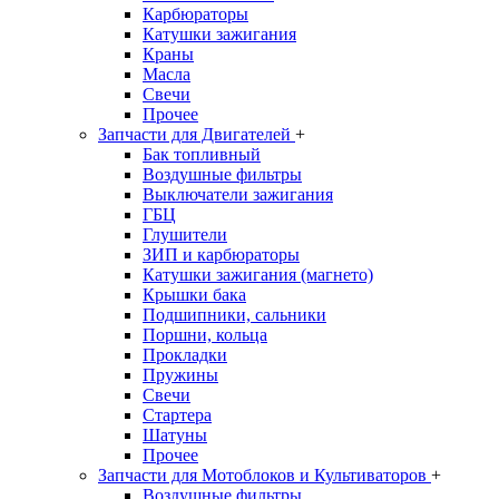
Карбюраторы
Катушки зажигания
Краны
Масла
Свечи
Прочее
Запчасти для Двигателей
+
Бак топливный
Воздушные фильтры
Выключатели зажигания
ГБЦ
Глушители
ЗИП и карбюраторы
Катушки зажигания (магнето)
Крышки бака
Подшипники, сальники
Поршни, кольца
Прокладки
Пружины
Свечи
Стартера
Шатуны
Прочее
Запчасти для Мотоблоков и Культиваторов
+
Воздушные фильтры