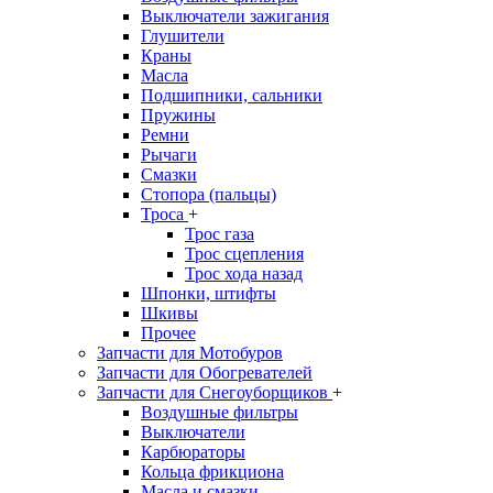
Выключатели зажигания
Глушители
Краны
Масла
Подшипники, сальники
Пружины
Ремни
Рычаги
Смазки
Стопора (пальцы)
Троса
+
Трос газа
Трос сцепления
Трос хода назад
Шпонки, штифты
Шкивы
Прочее
Запчасти для Мотобуров
Запчасти для Обогревателей
Запчасти для Снегоуборщиков
+
Воздушные фильтры
Выключатели
Карбюраторы
Кольца фрикциона
Масла и смазки