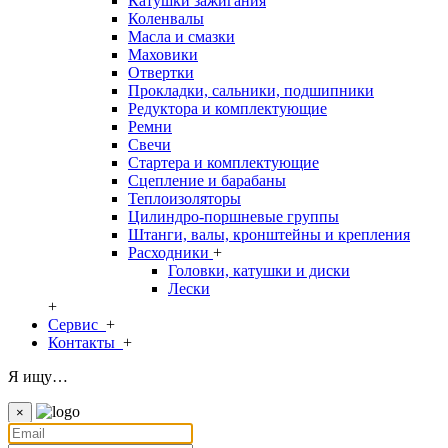
Катушки зажигания
Коленвалы
Масла и смазки
Маховики
Отвертки
Прокладки, сальники, подшипники
Редуктора и комплектующие
Ремни
Свечи
Стартера и комплектующие
Сцепление и барабаны
Теплоизоляторы
Цилиндро-поршневые группы
Штанги, валы, кронштейны и крепления
Расходники
+
Головки, катушки и диски
Лески
+
Сервис
+
Контакты
+
Я ищу…
×