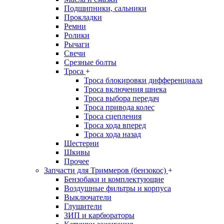
Подшипники, сальники
Прокладки
Ремни
Ролики
Рычаги
Свечи
Срезные болты
Троса
+
Троса блокировки дифференциала
Троса включения шнека
Троса выбора передач
Троса привода колес
Троса сцепления
Троса хода вперед
Троса хода назад
Шестерни
Шкивы
Прочее
Запчасти для Триммеров (бензокос)
+
Бензобаки и комплектующие
Воздушные фильтры и корпуса
Выключатели
Глушители
ЗИП и карбюраторы