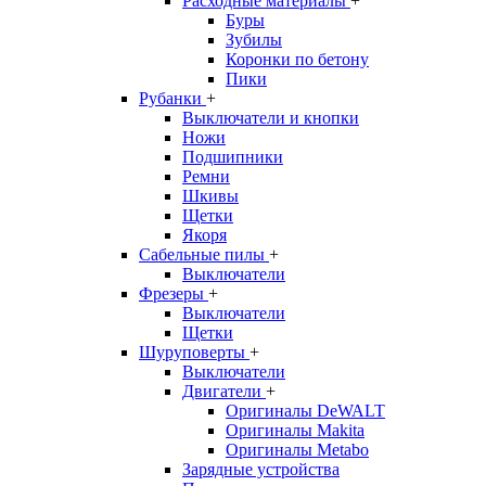
Расходные материалы
+
Буры
Зубилы
Коронки по бетону
Пики
Рубанки
+
Выключатели и кнопки
Ножи
Подшипники
Ремни
Шкивы
Щетки
Якоря
Сабельные пилы
+
Выключатели
Фрезеры
+
Выключатели
Щетки
Шуруповерты
+
Выключатели
Двигатели
+
Оригиналы DeWALT
Оригиналы Makita
Оригиналы Metabo
Зарядные устройства