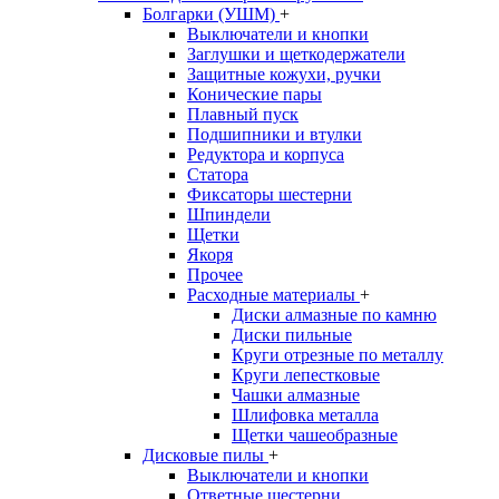
Болгарки (УШМ)
+
Выключатели и кнопки
Заглушки и щеткодержатели
Защитные кожухи, ручки
Конические пары
Плавный пуск
Подшипники и втулки
Редуктора и корпуса
Статора
Фиксаторы шестерни
Шпиндели
Щетки
Якоря
Прочее
Расходные материалы
+
Диски алмазные по камню
Диски пильные
Круги отрезные по металлу
Круги лепестковые
Чашки алмазные
Шлифовка металла
Щетки чашеобразные
Дисковые пилы
+
Выключатели и кнопки
Ответные шестерни