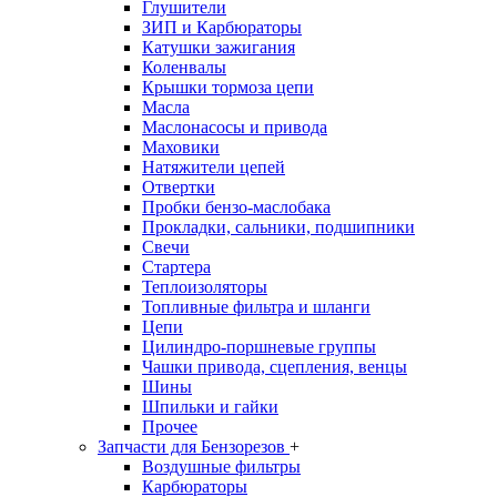
Глушители
ЗИП и Карбюраторы
Катушки зажигания
Коленвалы
Крышки тормоза цепи
Масла
Маслонасосы и привода
Маховики
Натяжители цепей
Отвертки
Пробки бензо-маслобака
Прокладки, сальники, подшипники
Свечи
Стартера
Теплоизоляторы
Топливные фильтра и шланги
Цепи
Цилиндро-поршневые группы
Чашки привода, сцепления, венцы
Шины
Шпильки и гайки
Прочее
Запчасти для Бензорезов
+
Воздушные фильтры
Карбюраторы