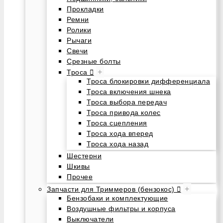
Прокладки
Ремни
Ролики
Рычаги
Свечи
Срезные болты
+
Троса
Троса блокировки дифференциала
Троса включения шнека
Троса выбора передач
Троса привода колес
Троса сцепления
Троса хода вперед
Троса хода назад
Шестерни
Шкивы
Прочее
+
Запчасти для Триммеров (бензокос)
Бензобаки и комплектующие
Воздушные фильтры и корпуса
Выключатели