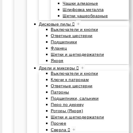
Чашки алмазные
Шлифовка металла
Щетки чашеобразные
+
Дисковые пилы
Выключатели и кнопки
Ответные шестерни
Подшипники
Фланец
Щетки и щеткодержатели
Якоря
+
Дрели и миксеры
Выключатели и кнопки
Ключи к патронам
Ответные шестерни
Патроны
Подшипники, сальники
Перо по дереву
Роторы (Якоря)
Щетки и щеткодержатели
Прочее
+
Сверла