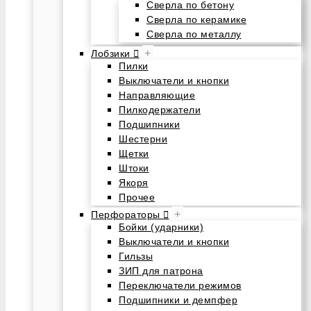
Сверла по бетону
Сверла по керамике
Сверла по металлу
+
Лобзики
Пилки
Выключатели и кнопки
Направляющие
Пилкодержатели
Подшипники
Шестерни
Щетки
Штоки
Якоря
Прочее
+
Перфораторы
Бойки (ударники)
Выключатели и кнопки
Гильзы
ЗИП для патрона
Переключатели режимов
Подшипники и демпфер