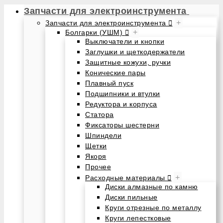
Запчасти для электроинструмента
+
Запчасти для электроинструмента
+
Болгарки (УШМ)
Выключатели и кнопки
Заглушки и щеткодержатели
Защитные кожухи, ручки
Конические пары
Плавный пуск
Подшипники и втулки
Редуктора и корпуса
Статора
Фиксаторы шестерни
Шпиндели
Щетки
Якоря
Прочее
+
Расходные материалы
Диски алмазные по камню
Диски пильные
Круги отрезные по металлу
Круги лепестковые