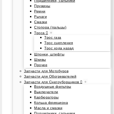
Подшипники, сальники
Пружины
Ремни
Рычаги
Смазки
Стопора (пальцы)
+
Троса
Трос газа
Трос сцепления
Трос хода назад
Шпонки, штифты
Шкивы
Прочее
Запчасти для Мотобуров
Запчасти для Обогревателей
+
Запчасти для Снегоуборщиков
Воздушные фильтры
Выключатели
Карбюраторы
Кольца фрикциона
Масла и смазки
Подшипники, сальники