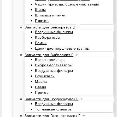
Чашки привода, сцепления, венцы
Шины
Шпильки и гайки
Прочее
+
Запчасти для Бензорезов
Воздушные фильтры
Карбюраторы
Ремни
Цилиндро-поршневые группы
+
Запчасти для Виброплит
Баки топливные
Виброамортизаторы
Воздушные фильтры
Глушители
Масла
Свечи
Прочее
+
Запчасти для Воздуходувок
Воздушные фильтры
Топливные фильтры
+
Запчасти для Газонокосилок