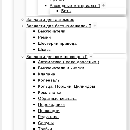
+
Расходные материалы
Биты
Запчасти для автомоек
+
Запчасти для бетономешалок
Выключатели
Ремни
Шестерни привода
Шкивы
+
Запчасти для компрессоров
Автоматика ( реле давления )
Выключатели и кнопки
Клапана
Коленвалы
Кольца. Поршни. Цилиндры
Крыльчатка
Обратные клапана
Переходники
Прокладки
Редуктора
Сапуны
Трубки