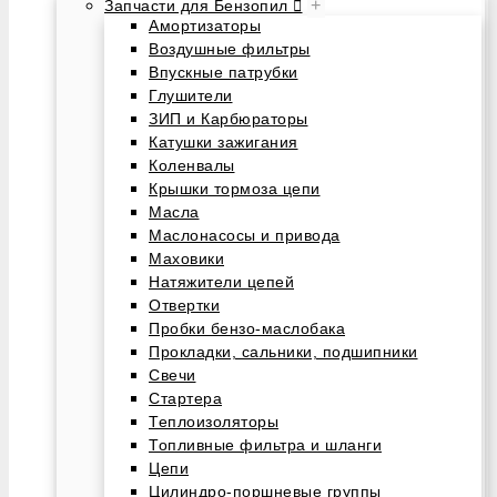
+
Запчасти для Бензопил
Амортизаторы
Воздушные фильтры
Впускные патрубки
Глушители
ЗИП и Карбюраторы
Катушки зажигания
Коленвалы
Крышки тормоза цепи
Масла
Маслонасосы и привода
Маховики
Натяжители цепей
Отвертки
Пробки бензо-маслобака
Прокладки, сальники, подшипники
Свечи
Стартера
Теплоизоляторы
Топливные фильтра и шланги
Цепи
Цилиндро-поршневые группы