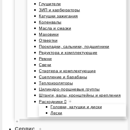
Глушители
ЗИП и карбюраторы
Катушки зажигания
Коленвалы
Масла и смазки
Маховики
Отвертки
Прокладки, сальники, подшипники
Редуктора и комплектующие
Ремни
Свечи
Стартера и комплектующие
Сцепление и барабаны
Теплоизоляторы
Цилиндро-поршневые группы
Штанги, валы, кронштейны и крепления
+
Расходники
Головки, катушки и диски
Лески
+
Сервис
+