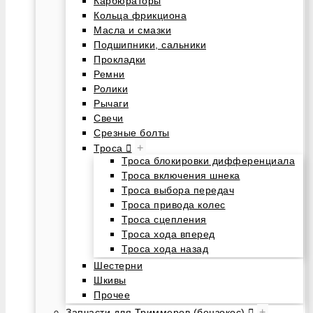
Карбюраторы
Кольца фрикциона
Масла и смазки
Подшипники, сальники
Прокладки
Ремни
Ролики
Рычаги
Свечи
Срезные болты
+
Троса
Троса блокировки дифференциала
Троса включения шнека
Троса выбора передач
Троса привода колес
Троса сцепления
Троса хода вперед
Троса хода назад
Шестерни
Шкивы
Прочее
+
Запчасти для Триммеров (бензокос)