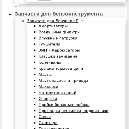
+
Запчасти для бензоинструмента
+
Запчасти для Бензопил
Амортизаторы
Воздушные фильтры
Впускные патрубки
Глушители
ЗИП и Карбюраторы
Катушки зажигания
Коленвалы
Крышки тормоза цепи
Масла
Маслонасосы и привода
Маховики
Натяжители цепей
Отвертки
Пробки бензо-маслобака
Прокладки, сальники, подшипники
Свечи
Стартера
Теплоизоляторы