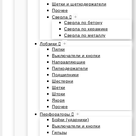
Щетки и щеткодержатели
Прочее
+
Сверла
Сверла по бетону
Сверла по керамике
Сверла по металлу
+
Лобзики
Пилки
Выключатели и кнопки
Направляющие
Пилкодержатели
Подшипники
Шестерни
Щетки
Штоки
Якоря
Прочее
+
Перфораторы
Бойки (ударники)
Выключатели и кнопки
Гильзы