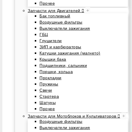
Прочее
+
Запчасти для Двигателей
Бак топливный
Воздушные фильтры
Выключатели зажигания
ГБЦ
Глушители
ЗИП и карбюраторы
Катушки зажигания (магнето)
Крышки бака
Подшипники, сальники
Поршни, кольца
Прокладки
Пружины
Свечи
Стартера
Шатуны
Прочее
+
Запчасти для Мотоблоков и Культиваторов
Воздушные фильтры
Выключатели зажигания