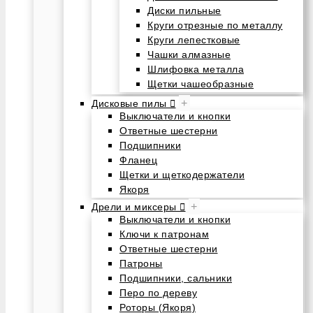
Диски пильные
Круги отрезные по металлу
Круги лепестковые
Чашки алмазные
Шлифовка металла
Щетки чашеобразные
+
Дисковые пилы
Выключатели и кнопки
Ответные шестерни
Подшипники
Фланец
Щетки и щеткодержатели
Якоря
+
Дрели и миксеры
Выключатели и кнопки
Ключи к патронам
Ответные шестерни
Патроны
Подшипники, сальники
Перо по дереву
Роторы (Якоря)