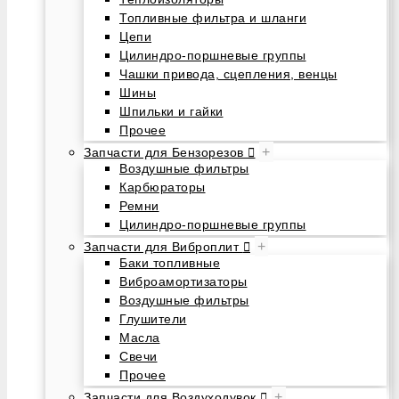
Топливные фильтра и шланги
Цепи
Цилиндро-поршневые группы
Чашки привода, сцепления, венцы
Шины
Шпильки и гайки
Прочее
+
Запчасти для Бензорезов
Воздушные фильтры
Карбюраторы
Ремни
Цилиндро-поршневые группы
+
Запчасти для Виброплит
Баки топливные
Виброамортизаторы
Воздушные фильтры
Глушители
Масла
Свечи
Прочее
+
Запчасти для Воздуходувок