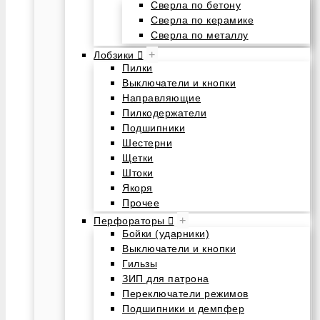
Сверла по бетону
Сверла по керамике
Сверла по металлу
+
Лобзики
Пилки
Выключатели и кнопки
Направляющие
Пилкодержатели
Подшипники
Шестерни
Щетки
Штоки
Якоря
Прочее
+
Перфораторы
Бойки (ударники)
Выключатели и кнопки
Гильзы
ЗИП для патрона
Переключатели режимов
Подшипники и демпфер