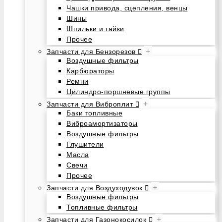
Чашки привода, сцепления, венцы
Шины
Шпильки и гайки
Прочее
+
Запчасти для Бензорезов
Воздушные фильтры
Карбюраторы
Ремни
Цилиндро-поршневые группы
+
Запчасти для Виброплит
Баки топливные
Виброамортизаторы
Воздушные фильтры
Глушители
Масла
Свечи
Прочее
+
Запчасти для Воздуходувок
Воздушные фильтры
Топливные фильтры
+
Запчасти для Газонокосилок