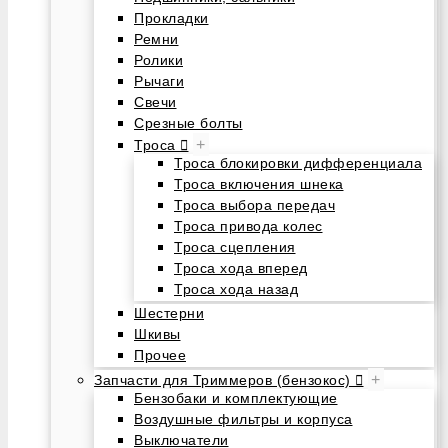
Прокладки
Ремни
Ролики
Рычаги
Свечи
Срезные болты
+
Троса
Троса блокировки дифференциала
Троса включения шнека
Троса выбора передач
Троса привода колес
Троса сцепления
Троса хода вперед
Троса хода назад
Шестерни
Шкивы
Прочее
+
Запчасти для Триммеров (бензокос)
Бензобаки и комплектующие
Воздушные фильтры и корпуса
Выключатели