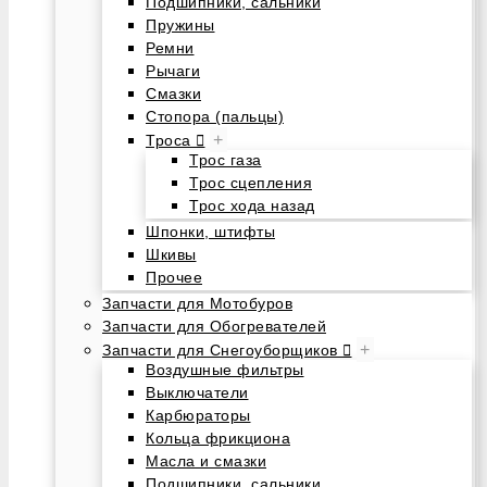
Подшипники, сальники
Пружины
Ремни
Рычаги
Смазки
Стопора (пальцы)
+
Троса
Трос газа
Трос сцепления
Трос хода назад
Шпонки, штифты
Шкивы
Прочее
Запчасти для Мотобуров
Запчасти для Обогревателей
+
Запчасти для Снегоуборщиков
Воздушные фильтры
Выключатели
Карбюраторы
Кольца фрикциона
Масла и смазки
Подшипники, сальники