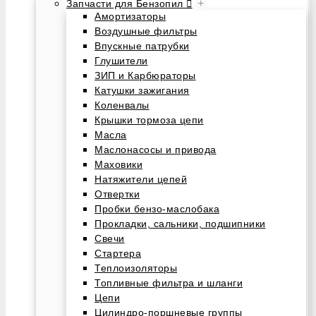
+
Запчасти для Бензопил
Амортизаторы
Воздушные фильтры
Впускные патрубки
Глушители
ЗИП и Карбюраторы
Катушки зажигания
Коленвалы
Крышки тормоза цепи
Масла
Маслонасосы и привода
Маховики
Натяжители цепей
Отвертки
Пробки бензо-маслобака
Прокладки, сальники, подшипники
Свечи
Стартера
Теплоизоляторы
Топливные фильтра и шланги
Цепи
Цилиндро-поршневые группы