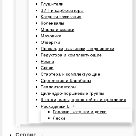
Глушители
ЗИП и карбюраторы
Катушки зажигания
Коленвалы
Масла и смазки
Маховики
Отвертки
Прокладки, сальники, подшипники
Редуктора и комплектующие
Ремни
Свечи
Стартера и комплектующие
Сцепление и барабаны
Теплоизоляторы
Цилиндро-поршневые группы
Штанги, валы, кронштейны и крепления
+
Расходники
Головки, катушки и диски
Лески
+
Сервис
+