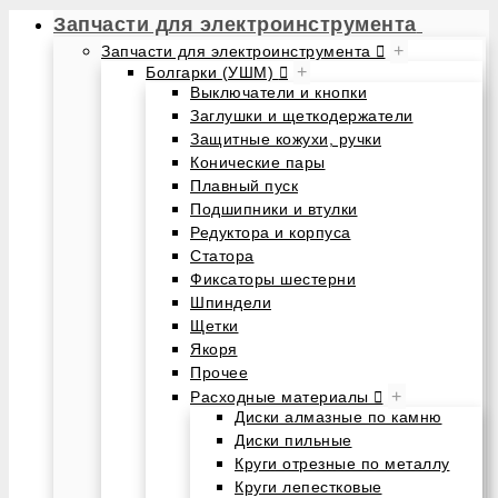
Запчасти для электроинструмента
+
Запчасти для электроинструмента
+
Болгарки (УШМ)
Выключатели и кнопки
Заглушки и щеткодержатели
Защитные кожухи, ручки
Конические пары
Плавный пуск
Подшипники и втулки
Редуктора и корпуса
Статора
Фиксаторы шестерни
Шпиндели
Щетки
Якоря
Прочее
+
Расходные материалы
Диски алмазные по камню
Диски пильные
Круги отрезные по металлу
Круги лепестковые