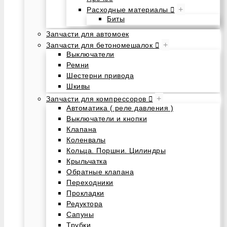
+
Расходные материалы
Биты
Запчасти для автомоек
+
Запчасти для бетономешалок
Выключатели
Ремни
Шестерни привода
Шкивы
+
Запчасти для компрессоров
Автоматика ( реле давления )
Выключатели и кнопки
Клапана
Коленвалы
Кольца. Поршни. Цилиндры
Крыльчатка
Обратные клапана
Переходники
Прокладки
Редуктора
Сапуны
Трубки