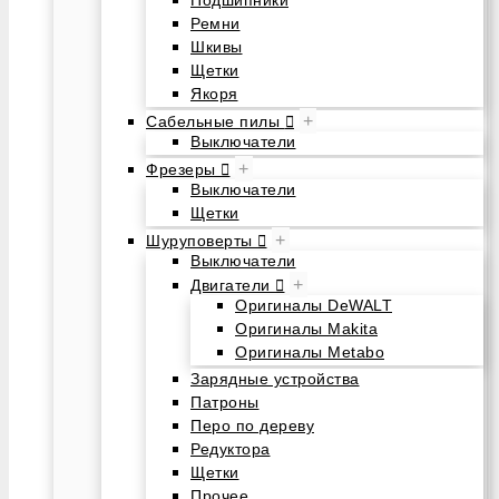
Подшипники
Ремни
Шкивы
Щетки
Якоря
+
Сабельные пилы
Выключатели
+
Фрезеры
Выключатели
Щетки
+
Шуруповерты
Выключатели
+
Двигатели
Оригиналы DeWALT
Оригиналы Makita
Оригиналы Metabo
Зарядные устройства
Патроны
Перо по дереву
Редуктора
Щетки
Прочее