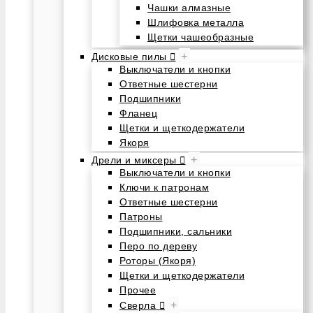
Чашки алмазные
Шлифовка металла
Щетки чашеобразные
+
Дисковые пилы
Выключатели и кнопки
Ответные шестерни
Подшипники
Фланец
Щетки и щеткодержатели
Якоря
+
Дрели и миксеры
Выключатели и кнопки
Ключи к патронам
Ответные шестерни
Патроны
Подшипники, сальники
Перо по дереву
Роторы (Якоря)
Щетки и щеткодержатели
Прочее
+
Сверла