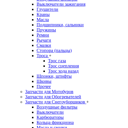
Выключатели зажигания
Глушители
Краны
Масла
Подшипники, сальники
Пружины
Ремни
Рычаги
Смазки
Стопора (пальцы)
Троса
+
Трос газа
Трос сцепления
Трос хода назад
Шпонки, штифты
Шкивы
Прочее
Запчасти для Мотобуров
Запчасти для Обогревателей
Запчасти для Снегоуборщиков
+
Воздушные фильтры
Выключатели
Карбюраторы
Кольца фрикциона
Масла и смазки