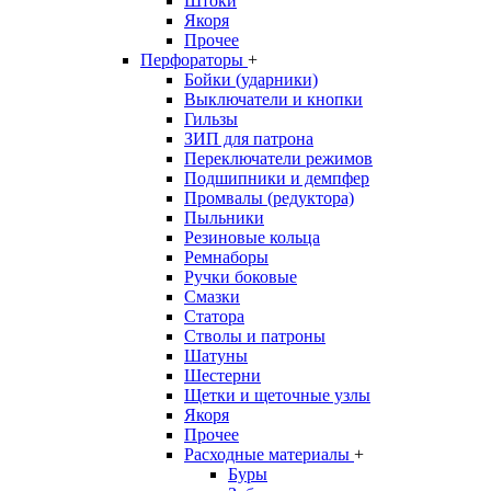
Штоки
Якоря
Прочее
Перфораторы
+
Бойки (ударники)
Выключатели и кнопки
Гильзы
ЗИП для патрона
Переключатели режимов
Подшипники и демпфер
Промвалы (редуктора)
Пыльники
Резиновые кольца
Ремнаборы
Ручки боковые
Смазки
Статора
Стволы и патроны
Шатуны
Шестерни
Щетки и щеточные узлы
Якоря
Прочее
Расходные материалы
+
Буры