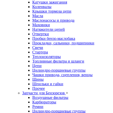
Катушки зажигания
Коленвалы
Крышки тормоза цепи
Масла
Маслонасосы и привода
Маховики
Натяжители цепей
Отвертки
Пробки бензо-маслобака
Прокладки, сальники, подшипники
Свечи
Стартера
Теплоизоляторы
Топливные фильтра и шланги
Цепи
Цилиндро-поршневые группы
Чашки привода, сцепления, венцы
Шины
Шпильки и гайки
Прочее
Запчасти для Бензорезов
+
Воздушные фильтры
Карбюраторы
Ремни
Цилиндро-поршневые группы