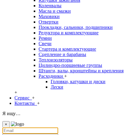
Катушки зажигания
Коленвалы
Масла и смазки
Маховики
Отвертки
Прокладки, сальники, подшипники
Редуктора и комплектующие
Ремни
Свечи
Стартера и комплектующие
Сцепление и барабаны
Теплоизоляторы
Цилиндро-поршневые группы
Штанги, валы, кронштейны и крепления
Расходники
+
Головки, катушки и диски
Лески
+
Сервис
+
Контакты
+
Я ищу…
×