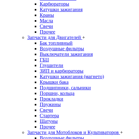
Карбюраторы
Катушки зажигания
Краны
Масла
Свечи
Прочее
Запчасти для Двигателей
+
Бак топливный
Воздушные фильтры
Выключатели зажигания
ГБЦ
Глушители
ЗИП и карбюраторы
Катушки зажигания (магнето)
Крышки бака
Подшипники, сальники
Поршни, кольца
Прокладки
Пружины
Свечи
Стартера
Шатуны
Прочее
Запчасти для Мотоблоков и Культиваторов
+
Воздушные фильтры