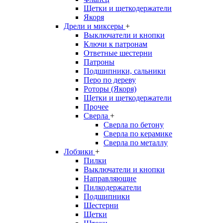
Щетки и щеткодержатели
Якоря
Дрели и миксеры
+
Выключатели и кнопки
Ключи к патронам
Ответные шестерни
Патроны
Подшипники, сальники
Перо по дереву
Роторы (Якоря)
Щетки и щеткодержатели
Прочее
Сверла
+
Сверла по бетону
Сверла по керамике
Сверла по металлу
Лобзики
+
Пилки
Выключатели и кнопки
Направляющие
Пилкодержатели
Подшипники
Шестерни
Щетки