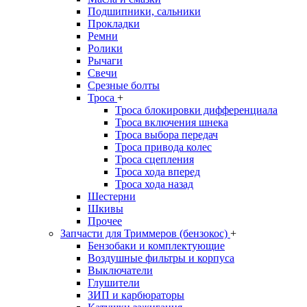
Подшипники, сальники
Прокладки
Ремни
Ролики
Рычаги
Свечи
Срезные болты
Троса
+
Троса блокировки дифференциала
Троса включения шнека
Троса выбора передач
Троса привода колес
Троса сцепления
Троса хода вперед
Троса хода назад
Шестерни
Шкивы
Прочее
Запчасти для Триммеров (бензокос)
+
Бензобаки и комплектующие
Воздушные фильтры и корпуса
Выключатели
Глушители
ЗИП и карбюраторы