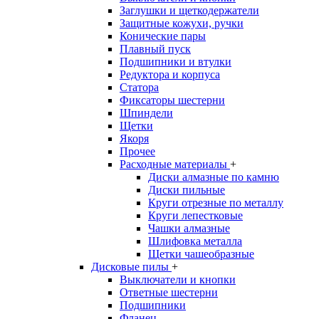
Заглушки и щеткодержатели
Защитные кожухи, ручки
Конические пары
Плавный пуск
Подшипники и втулки
Редуктора и корпуса
Статора
Фиксаторы шестерни
Шпиндели
Щетки
Якоря
Прочее
Расходные материалы
+
Диски алмазные по камню
Диски пильные
Круги отрезные по металлу
Круги лепестковые
Чашки алмазные
Шлифовка металла
Щетки чашеобразные
Дисковые пилы
+
Выключатели и кнопки
Ответные шестерни
Подшипники
Фланец