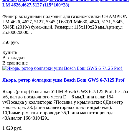
LM 4626,4627,5127 (115*100*28)
Фильтр воздушный подходит для газонокосилки CHAMPION
LM 4626, 4627, 5127, 5345 (Т680)/LM4630, 4840, 5131, 5345,
5346E (2019-) бумажный. Размеры: 115х110х28 мм.Артикул
25300020000...
250 руб.
Купить
В закладки
В сравнение
Якорь, ротор болгарки ушм Bosch Бош GWS 6-7/125 Prof
Якорь (ротор) болгарки УШМ Bosch GWS 6-7/125 Prof. Резьба
м6, вал до посадочного места D = 6 ммДлина вала: 154
vvПосадка у коллектора: 7Посадка у крыльчатки: 8Диаметр
коллектора: 23Длина коллекторных пластин(рабочая):
10Диаметр магнитопровода: 35Длина магнитопровода:
43Аналог 1604010429..
1 620 руб.