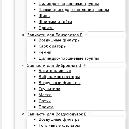
Цилиндро-поршневые группы
Чашки привода, сцепления, венцы
Шины
Шпильки и гайки
Прочее
+
Запчасти для Бензорезов
Воздушные фильтры
Карбюраторы
Ремни
Цилиндро-поршневые группы
+
Запчасти для Виброплит
Баки топливные
Виброамортизаторы
Воздушные фильтры
Глушители
Масла
Свечи
Прочее
+
Запчасти для Воздуходувок
Воздушные фильтры
Топливные фильтры