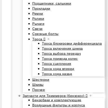
Подшипники, сальники
Прокладки
Ремни
Ролики
Рычаги
Свечи
Срезные болты
+
Троса
Троса блокировки дифференциала
Троса включения шнека
Троса выбора передач
Троса привода колес
Троса сцепления
Троса хода вперед
Троса хода назад
Шестерни
Шкивы
Прочее
+
Запчасти для Триммеров (бензокос)
Бензобаки и комплектующие
Воздушные фильтры и корпуса