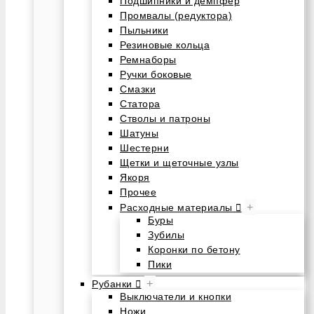
Подшипники и демпфер
Промвалы (редуктора)
Пыльники
Резиновые кольца
Ремнаборы
Ручки боковые
Смазки
Статора
Стволы и патроны
Шатуны
Шестерни
Щетки и щеточные узлы
Якоря
Прочее
+
Расходные материалы
Буры
Зубилы
Коронки по бетону
Пики
+
Рубанки
Выключатели и кнопки
Ножи