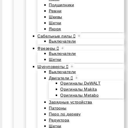
Подшипники
Ремни
Шкивы
Щетки
Якоря
+
Сабельные пилы
Выключатели
+
Фрезеры
Выключатели
Щетки
+
Шуруповерты
Выключатели
+
Двигатели
Оригиналы DeWALT
Оригиналы Makita
Оригиналы Metabo
Зарядные устройства
Патроны
Перо по дереву
Редуктора
Щетки