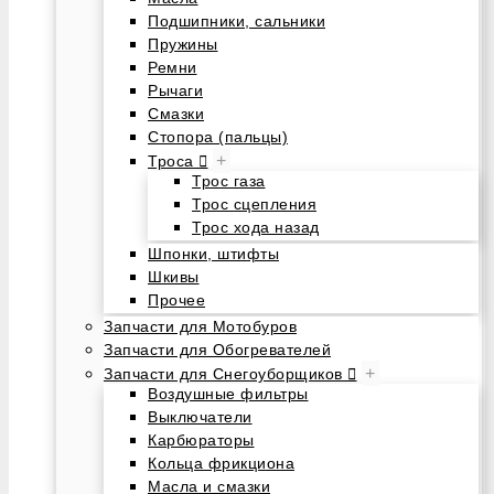
Подшипники, сальники
Пружины
Ремни
Рычаги
Смазки
Стопора (пальцы)
+
Троса
Трос газа
Трос сцепления
Трос хода назад
Шпонки, штифты
Шкивы
Прочее
Запчасти для Мотобуров
Запчасти для Обогревателей
+
Запчасти для Снегоуборщиков
Воздушные фильтры
Выключатели
Карбюраторы
Кольца фрикциона
Масла и смазки