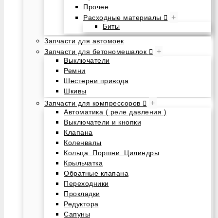
Прочее
+
Расходные материалы
Биты
Запчасти для автомоек
+
Запчасти для бетономешалок
Выключатели
Ремни
Шестерни привода
Шкивы
+
Запчасти для компрессоров
Автоматика ( реле давления )
Выключатели и кнопки
Клапана
Коленвалы
Кольца. Поршни. Цилиндры
Крыльчатка
Обратные клапана
Переходники
Прокладки
Редуктора
Сапуны