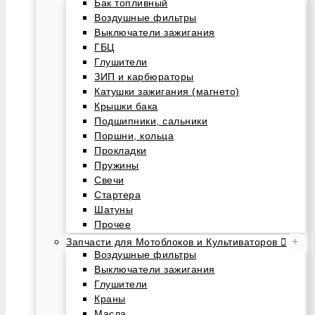
Бак топливный
Воздушные фильтры
Выключатели зажигания
ГБЦ
Глушители
ЗИП и карбюраторы
Катушки зажигания (магнето)
Крышки бака
Подшипники, сальники
Поршни, кольца
Прокладки
Пружины
Свечи
Стартера
Шатуны
Прочее
+
Запчасти для Мотоблоков и Культиваторов
Воздушные фильтры
Выключатели зажигания
Глушители
Краны
Масла