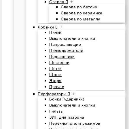
+
Сверла
Сверла по бетону
Сверла по керамике
Сверла по металлу
+
Лобзики
Пилки
Выключатели и кнопки
Направляющие
Пилкодержатели
Подшипники
Шестерни
Щетки
Штоки
Якоря
Прочее
+
Перфораторы
Бойки (ударники)
Выключатели и кнопки
Гильзы
ЗИП для патрона
Переключатели режимов