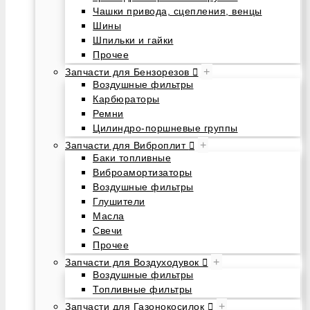
Чашки привода, сцепления, венцы
Шины
Шпильки и гайки
Прочее
+
Запчасти для Бензорезов
Воздушные фильтры
Карбюраторы
Ремни
Цилиндро-поршневые группы
+
Запчасти для Виброплит
Баки топливные
Виброамортизаторы
Воздушные фильтры
Глушители
Масла
Свечи
Прочее
+
Запчасти для Воздуходувок
Воздушные фильтры
Топливные фильтры
+
Запчасти для Газонокосилок