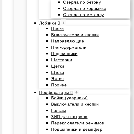
Сверла по бетону
Сверла по керамике
Сверла по металлу
+
Лобзики
Пилки
Выключатели и кнопки
Направляющие
Пилкодержатели
Подшипники
Шестерни
Щетки
Штоки
Якоря
Прочее
+
Перфораторы
Бойки (ударники)
Выключатели и кнопки
Гильзы
ЗИП для патрона
Переключатели режимов
Подшипники и демпфер