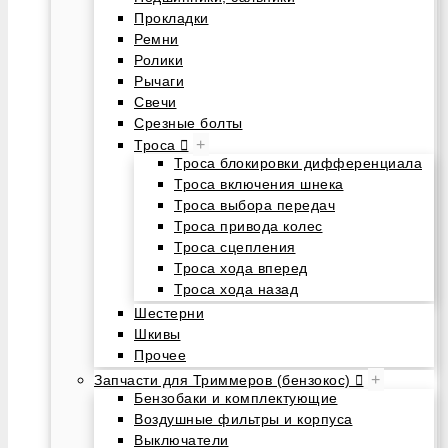
Прокладки
Ремни
Ролики
Рычаги
Свечи
Срезные болты
+
Троса
Троса блокировки дифференциала
Троса включения шнека
Троса выбора передач
Троса привода колес
Троса сцепления
Троса хода вперед
Троса хода назад
Шестерни
Шкивы
Прочее
+
Запчасти для Триммеров (бензокос)
Бензобаки и комплектующие
Воздушные фильтры и корпуса
Выключатели