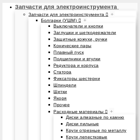
Запчасти для электроинструмента
+
Запчасти для электроинструмента
+
Болгарки (УШМ)
Выключатели и кнопки
Заглушки и щеткодержатели
Защитные кожухи, ручки
Конические пары
Плавный пуск
Подшипники и втулки
Редуктора и корпуса
Статора
Фиксаторы шестерни
Шпиндели
Щетки
Якоря
Прочее
+
Расходные материалы
Диски алмазные по камню
Диски пильные
Круги отрезные по металлу
Круги лепестковые