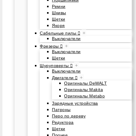
Подшипники
Ремни
Шкивы
Щетки
Якоря
+
Сабельные пилы
Выключатели
+
Фрезеры
Выключатели
Щетки
+
Шуруповерты
Выключатели
+
Двигатели
Оригиналы DeWALT
Оригиналы Makita
Оригиналы Metabo
Зарядные устройства
Патроны
Перо по дереву
Редуктора
Щетки
Прочее