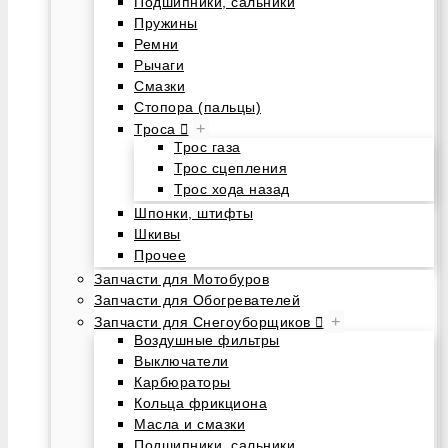
Подшипники, сальники
Пружины
Ремни
Рычаги
Смазки
Стопора (пальцы)
+
Троса
Трос газа
Трос сцепления
Трос хода назад
Шпонки, штифты
Шкивы
Прочее
Запчасти для Мотобуров
Запчасти для Обогревателей
+
Запчасти для Снегоуборщиков
Воздушные фильтры
Выключатели
Карбюраторы
Кольца фрикциона
Масла и смазки
Подшипники, сальники