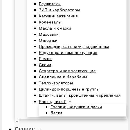
Глушители
ЗИП и карбюраторы
Катушки зажигания
Коленвалы
Масла и смазки
Маховики
Отвертки
Прокладки, сальники, подшипники
Редуктора и комплектующие
Ремни
Свечи
Стартера и комплектующие
Сцепление и барабаны
Теплоизоляторы
Цилиндро-поршневые группы
Штанги, валы, кронштейны и крепления
+
Расходники
Головки, катушки и диски
Лески
+
Сервис
+