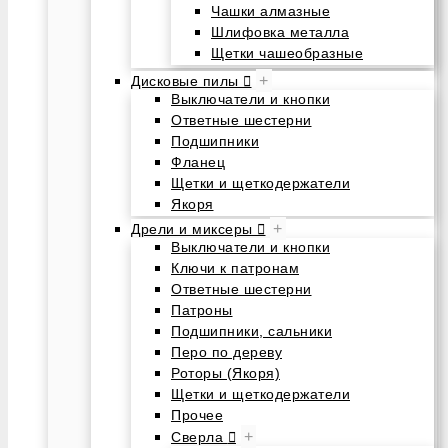
Чашки алмазные
Шлифовка металла
Щетки чашеобразные
+
Дисковые пилы
Выключатели и кнопки
Ответные шестерни
Подшипники
Фланец
Щетки и щеткодержатели
Якоря
+
Дрели и миксеры
Выключатели и кнопки
Ключи к патронам
Ответные шестерни
Патроны
Подшипники, сальники
Перо по дереву
Роторы (Якоря)
Щетки и щеткодержатели
Прочее
+
Сверла