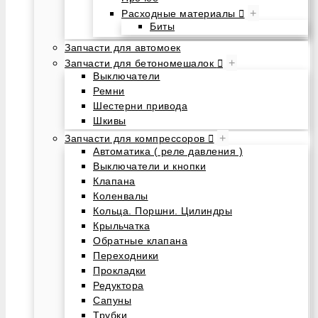
+
Расходные материалы
Биты
Запчасти для автомоек
+
Запчасти для бетономешалок
Выключатели
Ремни
Шестерни привода
Шкивы
+
Запчасти для компрессоров
Автоматика ( реле давления )
Выключатели и кнопки
Клапана
Коленвалы
Кольца. Поршни. Цилиндры
Крыльчатка
Обратные клапана
Переходники
Прокладки
Редуктора
Сапуны
Трубки