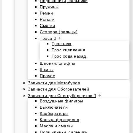
Подшипники, сальники
Пружины
Ремни
Рычаги
Смазки
Стопора (пальцы)
+
Троса
Трос газа
Трос сцепления
Трос хода назад
Шпонки, штифты
Шкивы
Прочее
Запчасти для Мотобуров
Запчасти для Обогревателей
+
Запчасти для Снегоуборщиков
Воздушные фильтры
Выключатели
Карбюраторы
Кольца фрикциона
Масла и смазки
Подшипники, сальники