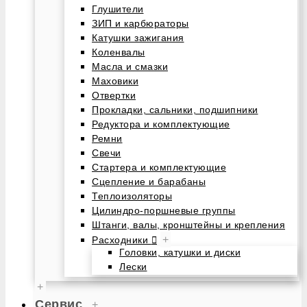
Глушители
ЗИП и карбюраторы
Катушки зажигания
Коленвалы
Масла и смазки
Маховики
Отвертки
Прокладки, сальники, подшипники
Редуктора и комплектующие
Ремни
Свечи
Стартера и комплектующие
Сцепление и барабаны
Теплоизоляторы
Цилиндро-поршневые группы
Штанги, валы, кронштейны и крепления
+
Расходники
Головки, катушки и диски
Лески
+
Сервис
+