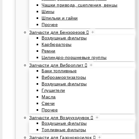
Чашки привода, сцепления, венцы
Шины
Шпильки и гайки
Прочее
+
Запчасти для Бензорезов
Воздушные фильтры
Карбюраторы
Ремни
Цилиндро-поршневые группы
+
Запчасти для Виброплит
Баки топливные
Виброамортизаторы
Воздушные фильтры
Глушители
Масла
Свечи
Прочее
+
Запчасти для Воздуходувок
Воздушные фильтры
Топливные фильтры
+
Запчасти для Газонокосилок