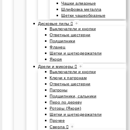
Чашки алмазные
Шлифовка металла
Щетки чашеобразные
+
Дисковые пилы
Выключатели и кнопки
Ответные шестерни
Подшипники
Фланец
Щетки и щеткодержатели
Якоря
+
Дрели и миксеры
Выключатели и кнопки
Ключи к патронам
Ответные шестерни
Патроны
Подшипники, сальники
Перо по дереву
Роторы (Якоря)
Щетки и щеткодержатели
Прочее
+
Сверла