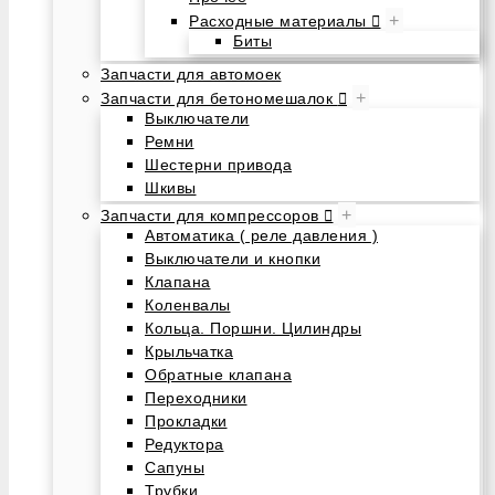
+
Расходные материалы
Биты
Запчасти для автомоек
+
Запчасти для бетономешалок
Выключатели
Ремни
Шестерни привода
Шкивы
+
Запчасти для компрессоров
Автоматика ( реле давления )
Выключатели и кнопки
Клапана
Коленвалы
Кольца. Поршни. Цилиндры
Крыльчатка
Обратные клапана
Переходники
Прокладки
Редуктора
Сапуны
Трубки