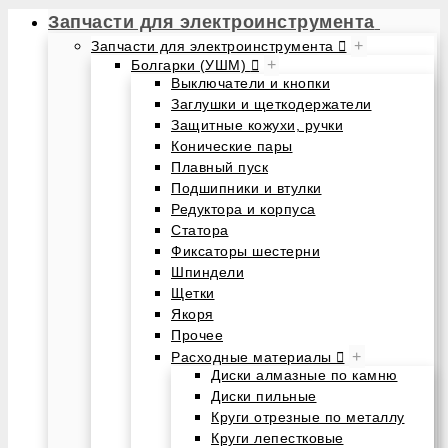
Запчасти для электроинструмента
+
Запчасти для электроинструмента
+
Болгарки (УШМ)
Выключатели и кнопки
Заглушки и щеткодержатели
Защитные кожухи, ручки
Конические пары
Плавный пуск
Подшипники и втулки
Редуктора и корпуса
Статора
Фиксаторы шестерни
Шпиндели
Щетки
Якоря
Прочее
+
Расходные материалы
Диски алмазные по камню
Диски пильные
Круги отрезные по металлу
Круги лепестковые