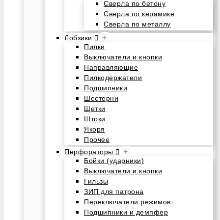
Сверла по бетону
Сверла по керамике
Сверла по металлу
+
Лобзики
Пилки
Выключатели и кнопки
Направляющие
Пилкодержатели
Подшипники
Шестерни
Щетки
Штоки
Якоря
Прочее
+
Перфораторы
Бойки (ударники)
Выключатели и кнопки
Гильзы
ЗИП для патрона
Переключатели режимов
Подшипники и демпфер