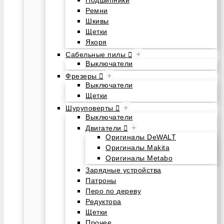
Подшипники
Ремни
Шкивы
Щетки
Якоря
+
Сабельные пилы
Выключатели
+
Фрезеры
Выключатели
Щетки
+
Шуруповерты
Выключатели
+
Двигатели
Оригиналы DeWALT
Оригиналы Makita
Оригиналы Metabo
Зарядные устройства
Патроны
Перо по дереву
Редуктора
Щетки
Прочее