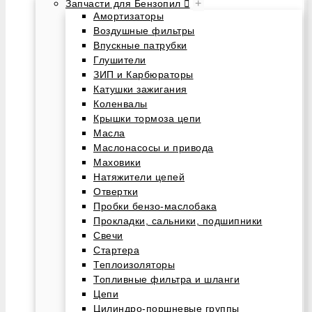
+
Запчасти для Бензопил
Амортизаторы
Воздушные фильтры
Впускные патрубки
Глушители
ЗИП и Карбюраторы
Катушки зажигания
Коленвалы
Крышки тормоза цепи
Масла
Маслонасосы и привода
Маховики
Натяжители цепей
Отвертки
Пробки бензо-маслобака
Прокладки, сальники, подшипники
Свечи
Стартера
Теплоизоляторы
Топливные фильтра и шланги
Цепи
Цилиндро-поршневые группы