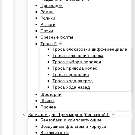
Прокладки
Ремни
Ролики
Рычаги
Свечи
Срезные болты
+
Троса
Троса блокировки дифференциала
Троса включения шнека
Троса выбора передач
Троса привода колес
Троса сцепления
Троса хода вперед
Троса хода назад
Шестерни
Шкивы
Прочее
+
Запчасти для Триммеров (бензокос)
Бензобаки и комплектующие
Воздушные фильтры и корпуса
Выключатели