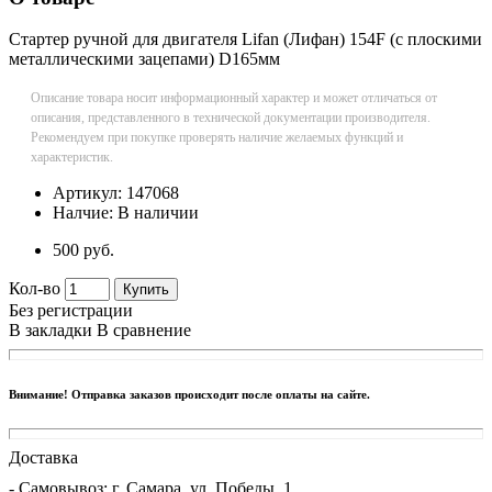
Стартер ручной для двигателя Lifan (Лифан) 154F (с плоскими
металлическими зацепами) D165мм
Описание товара носит информационный характер и может отличаться от
описания, представленного в технической документации производителя.
Рекомендуем при покупке проверять наличие желаемых функций и
характеристик.
Артикул:
147068
Налчие:
В наличии
500 руб.
Кол-во
Купить
Без регистрации
В закладки
В сравнение
Внимание! Отправка заказов происходит после оплаты на сайте.
Доставка
- Cамовывоз: г. Самара, ул. Победы, 1.