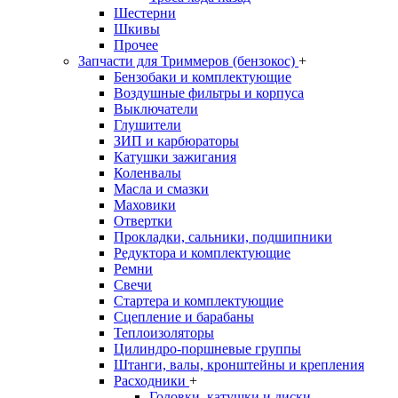
Шестерни
Шкивы
Прочее
Запчасти для Триммеров (бензокос)
+
Бензобаки и комплектующие
Воздушные фильтры и корпуса
Выключатели
Глушители
ЗИП и карбюраторы
Катушки зажигания
Коленвалы
Масла и смазки
Маховики
Отвертки
Прокладки, сальники, подшипники
Редуктора и комплектующие
Ремни
Свечи
Стартера и комплектующие
Сцепление и барабаны
Теплоизоляторы
Цилиндро-поршневые группы
Штанги, валы, кронштейны и крепления
Расходники
+
Головки, катушки и диски