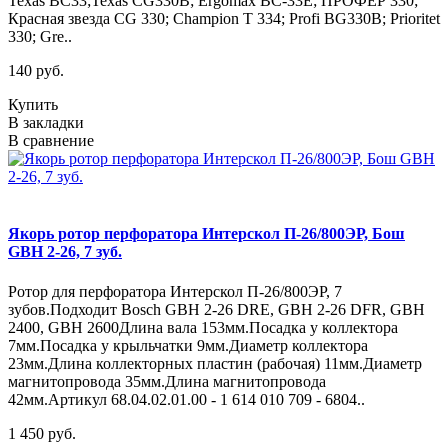
Texas BC33;Texas CG330B; Ergomax BC-33E; ПРОФЕР 330;
Красная звезда CG 330; Champion T 334; Profi BG330B; Prioritet
330; Gre..
140 руб.
Купить
В закладки
В сравнение
Якорь ротор перфоратора Интерскол П-26/800ЭР, Бош
GBH 2-26, 7 зуб.
Ротор для перфоратора Интерскол П-26/800ЭР, 7
зубов.Подходит Bosch GBH 2-26 DRE, GBH 2-26 DFR, GBH
2400, GBH 2600Длина вала 153мм.Посадка у коллектора
7мм.Посадка у крыльчатки 9мм.Диаметр коллектора
23мм.Длина коллекторных пластин (рабочая) 11мм.Диаметр
магнитопровода 35мм.Длина магнитопровода
42мм.Артикул 68.04.02.01.00 - 1 614 010 709 - 6804..
1 450 руб.