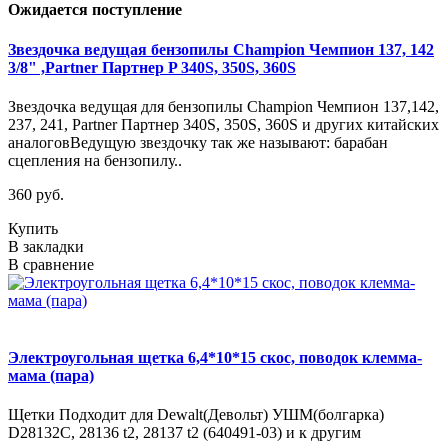
Ожидается поступление
Звездочка ведущая бензопилы Champion Чемпион 137, 142
3/8" ,Partner Партнер P 340S, 350S, 360S
Звездочка ведущая для бензопилы Champion Чемпион 137,142,
237, 241, Partner Партнер 340S, 350S, 360S и других китайских
аналоговВедущую звездочку так же называют: барабан
сцепления на бензопилу..
360 руб.
Купить
В закладки
В сравнение
Электроугольная щетка 6,4*10*15 скос, поводок клемма-
мама (пара)
Щетки Подходит для Dewalt(Девольт) УШМ(болгарка)
D28132C, 28136 t2, 28137 t2 (640491-03) и к другим