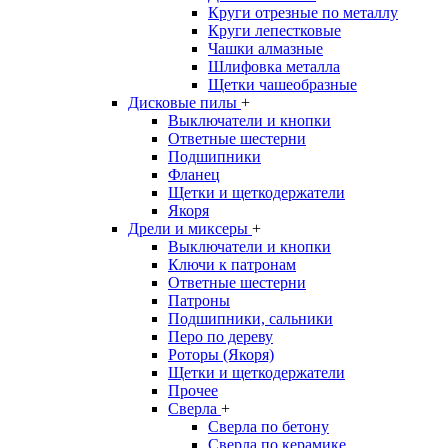
Круги отрезные по металлу
Круги лепестковые
Чашки алмазные
Шлифовка металла
Щетки чашеобразные
Дисковые пилы
+
Выключатели и кнопки
Ответные шестерни
Подшипники
Фланец
Щетки и щеткодержатели
Якоря
Дрели и миксеры
+
Выключатели и кнопки
Ключи к патронам
Ответные шестерни
Патроны
Подшипники, сальники
Перо по дереву
Роторы (Якоря)
Щетки и щеткодержатели
Прочее
Сверла
+
Сверла по бетону
Сверла по керамике