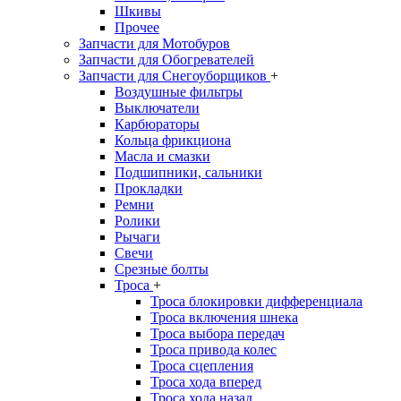
Шкивы
Прочее
Запчасти для Мотобуров
Запчасти для Обогревателей
Запчасти для Снегоуборщиков
+
Воздушные фильтры
Выключатели
Карбюраторы
Кольца фрикциона
Масла и смазки
Подшипники, сальники
Прокладки
Ремни
Ролики
Рычаги
Свечи
Срезные болты
Троса
+
Троса блокировки дифференциала
Троса включения шнека
Троса выбора передач
Троса привода колес
Троса сцепления
Троса хода вперед
Троса хода назад