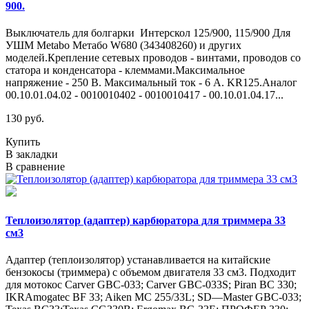
900.
Выключатель для болгарки Интерскол 125/900, 115/900 Для
УШМ Metabo Метабо W680 (343408260) и других
моделей.Крепление сетевых проводов - винтами, проводов со
статора и конденсатора - клеммами.Максимальное
напряжение - 250 В. Максимальный ток - 6 А. KR125.Аналог
00.10.01.04.02 - 0010010402 - 0010010417 - 00.10.01.04.17...
130 руб.
Купить
В закладки
В сравнение
Теплоизолятор (адаптер) карбюратора для триммера 33
см3
Адаптер (теплоизолятор) устанавливается на китайские
бензокосы (триммера) с объемом двигателя 33 см3. Подходит
для мотокос Carver GBC-033; Carver GBC-033S; Piran BC 330;
IKRAmogatec BF 33; Aiken MC 255/33L; SD—Master GBC-033;