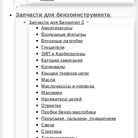
+
Запчасти для бензоинструмента
+
Запчасти для Бензопил
Амортизаторы
Воздушные фильтры
Впускные патрубки
Глушители
ЗИП и Карбюраторы
Катушки зажигания
Коленвалы
Крышки тормоза цепи
Масла
Маслонасосы и привода
Маховики
Натяжители цепей
Отвертки
Пробки бензо-маслобака
Прокладки, сальники, подшипники
Свечи
Стартера
Теплоизоляторы