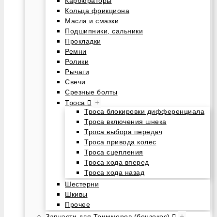
Карбюраторы
Кольца фрикциона
Масла и смазки
Подшипники, сальники
Прокладки
Ремни
Ролики
Рычаги
Свечи
Срезные болты
+
Троса
Троса блокировки дифференциала
Троса включения шнека
Троса выбора передач
Троса привода колес
Троса сцепления
Троса хода вперед
Троса хода назад
Шестерни
Шкивы
Прочее
+
Запчасти для Триммеров (бензокос)