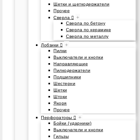
Щетки и щеткодержатели
Прочее
+
Сверла
Сверла по бетону
Сверла по керамике
Сверла по металлу
+
Лобзики
Пилки
Выключатели и кнопки
Направляющие
Пилкодержатели
Подшипники
Шестерни
Щетки
Штоки
Якоря
Прочее
+
Перфораторы
Бойки (ударники)
Выключатели и кнопки
Гильзы