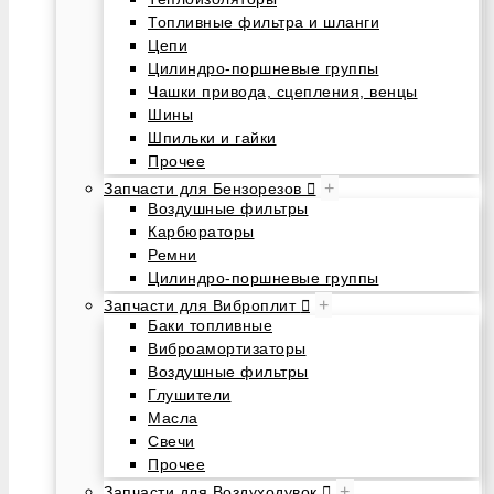
Топливные фильтра и шланги
Цепи
Цилиндро-поршневые группы
Чашки привода, сцепления, венцы
Шины
Шпильки и гайки
Прочее
+
Запчасти для Бензорезов
Воздушные фильтры
Карбюраторы
Ремни
Цилиндро-поршневые группы
+
Запчасти для Виброплит
Баки топливные
Виброамортизаторы
Воздушные фильтры
Глушители
Масла
Свечи
Прочее
+
Запчасти для Воздуходувок