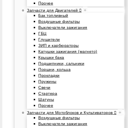
Прочее
+
Запчасти для Двигателей
Бак топливный
Воздушные фильтры
Выключатели зажигания
ГБЦ
Глушители
ЗИП и карбюраторы
Катушки зажигания (магнето)
Крышки бака
Подшипники, сальники
Поршни, кольца
Прокладки
Пружины
Свечи
Стартера
Шатуны
Прочее
+
Запчасти для Мотоблоков и Культиваторов
Воздушные фильтры
Выключатели зажигания