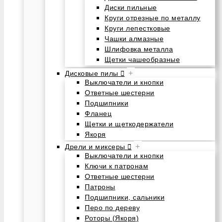
Диски пильные
Круги отрезные по металлу
Круги лепестковые
Чашки алмазные
Шлифовка металла
Щетки чашеобразные
+
Дисковые пилы
Выключатели и кнопки
Ответные шестерни
Подшипники
Фланец
Щетки и щеткодержатели
Якоря
+
Дрели и миксеры
Выключатели и кнопки
Ключи к патронам
Ответные шестерни
Патроны
Подшипники, сальники
Перо по дереву
Роторы (Якоря)