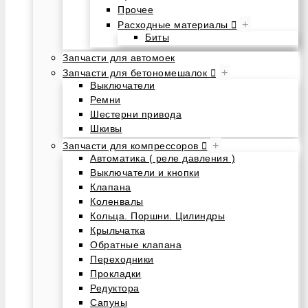
Прочее
+
Расходные материалы
Биты
Запчасти для автомоек
+
Запчасти для бетономешалок
Выключатели
Ремни
Шестерни привода
Шкивы
+
Запчасти для компрессоров
Автоматика ( реле давления )
Выключатели и кнопки
Клапана
Коленвалы
Кольца. Поршни. Цилиндры
Крыльчатка
Обратные клапана
Переходники
Прокладки
Редуктора
Сапуны