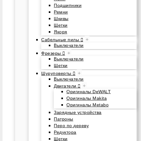
Подшипники
Ремни
Шкивы
Щетки
Якоря
+
Сабельные пилы
Выключатели
+
Фрезеры
Выключатели
Щетки
+
Шуруповерты
Выключатели
+
Двигатели
Оригиналы DeWALT
Оригиналы Makita
Оригиналы Metabo
Зарядные устройства
Патроны
Перо по дереву
Редуктора
Щетки