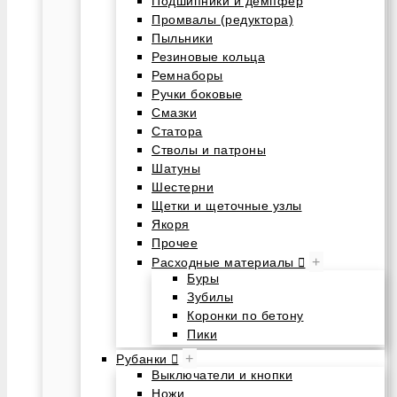
Подшипники и демпфер
Промвалы (редуктора)
Пыльники
Резиновые кольца
Ремнаборы
Ручки боковые
Смазки
Статора
Стволы и патроны
Шатуны
Шестерни
Щетки и щеточные узлы
Якоря
Прочее
+
Расходные материалы
Буры
Зубилы
Коронки по бетону
Пики
+
Рубанки
Выключатели и кнопки
Ножи