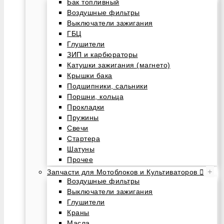
Бак топливный
Воздушные фильтры
Выключатели зажигания
ГБЦ
Глушители
ЗИП и карбюраторы
Катушки зажигания (магнето)
Крышки бака
Подшипники, сальники
Поршни, кольца
Прокладки
Пружины
Свечи
Стартера
Шатуны
Прочее
+
Запчасти для Мотоблоков и Культиваторов
Воздушные фильтры
Выключатели зажигания
Глушители
Краны
Масла