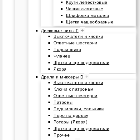
Круги лепестковые
Чашки алмазные
Шлифовка металла
Щетки чашеобразные
+
Дисковые пилы
Выключатели и кнопки
Ответные шестерни
Подшипники
Фланец
Щетки и щеткодержатели
Якоря
+
Дрели и миксеры
Выключатели и кнопки
Ключи к патронам
Ответные шестерни
Патроны
Подшипники, сальники
Перо по дереву
Роторы (Якоря)
Щетки и щеткодержатели
Прочее