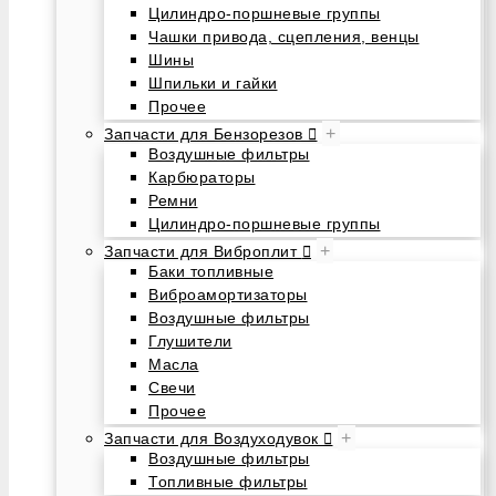
Цилиндро-поршневые группы
Чашки привода, сцепления, венцы
Шины
Шпильки и гайки
Прочее
+
Запчасти для Бензорезов
Воздушные фильтры
Карбюраторы
Ремни
Цилиндро-поршневые группы
+
Запчасти для Виброплит
Баки топливные
Виброамортизаторы
Воздушные фильтры
Глушители
Масла
Свечи
Прочее
+
Запчасти для Воздуходувок
Воздушные фильтры
Топливные фильтры