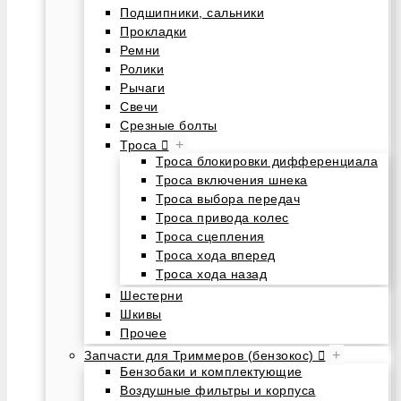
Подшипники, сальники
Прокладки
Ремни
Ролики
Рычаги
Свечи
Срезные болты
+
Троса
Троса блокировки дифференциала
Троса включения шнека
Троса выбора передач
Троса привода колес
Троса сцепления
Троса хода вперед
Троса хода назад
Шестерни
Шкивы
Прочее
+
Запчасти для Триммеров (бензокос)
Бензобаки и комплектующие
Воздушные фильтры и корпуса