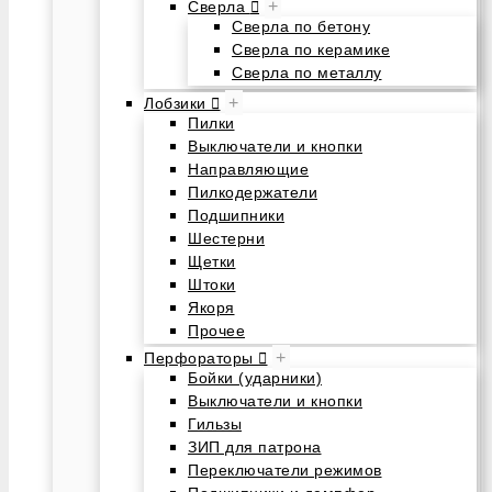
+
Сверла
Сверла по бетону
Сверла по керамике
Сверла по металлу
+
Лобзики
Пилки
Выключатели и кнопки
Направляющие
Пилкодержатели
Подшипники
Шестерни
Щетки
Штоки
Якоря
Прочее
+
Перфораторы
Бойки (ударники)
Выключатели и кнопки
Гильзы
ЗИП для патрона
Переключатели режимов