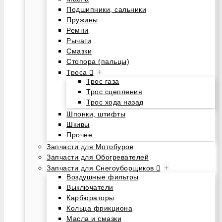
Подшипники, сальники
Пружины
Ремни
Рычаги
Смазки
Стопора (пальцы)
+
Троса
Трос газа
Трос сцепления
Трос хода назад
Шпонки, штифты
Шкивы
Прочее
Запчасти для Мотобуров
Запчасти для Обогревателей
+
Запчасти для Снегоуборщиков
Воздушные фильтры
Выключатели
Карбюраторы
Кольца фрикциона
Масла и смазки