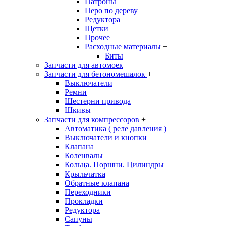
Патроны
Перо по дереву
Редуктора
Щетки
Прочее
Расходные материалы
+
Биты
Запчасти для автомоек
Запчасти для бетономешалок
+
Выключатели
Ремни
Шестерни привода
Шкивы
Запчасти для компрессоров
+
Автоматика ( реле давления )
Выключатели и кнопки
Клапана
Коленвалы
Кольца. Поршни. Цилиндры
Крыльчатка
Обратные клапана
Переходники
Прокладки
Редуктора
Сапуны