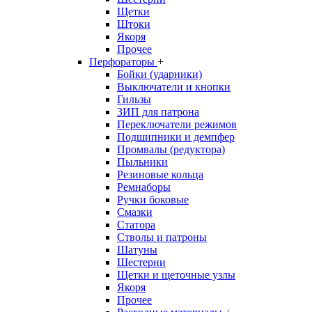
Щетки
Штоки
Якоря
Прочее
Перфораторы
+
Бойки (ударники)
Выключатели и кнопки
Гильзы
ЗИП для патрона
Переключатели режимов
Подшипники и демпфер
Промвалы (редуктора)
Пыльники
Резиновые кольца
Ремнаборы
Ручки боковые
Смазки
Статора
Стволы и патроны
Шатуны
Шестерни
Щетки и щеточные узлы
Якоря
Прочее