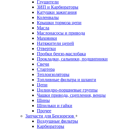
Глушители
ЗИП и Карбюраторы
Катушки зажигания
Коленвалы
Крышки тормоза цепи
Масла
Маслонасосы и привода
Маховики
Натяжители цепей
Отвертки
Пробки бензо-маслобака
Прокладки, сальники, подшипники
Свечи
Стартера
Теплоизоляторы
Топливные фильтра и шланги
Цепи
Цилиндро-поршневые группы
Чашки привода, сцепления, венцы
Шины
Шпильки и гайки
Прочее
Запчасти для Бензорезов
+
Воздушные фильтры
Карбюраторы