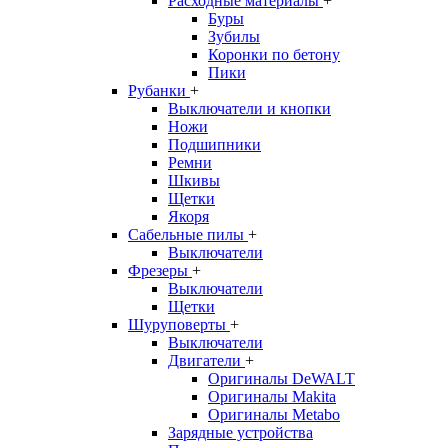
Расходные материалы
+
Буры
Зубилы
Коронки по бетону
Пики
Рубанки
+
Выключатели и кнопки
Ножи
Подшипники
Ремни
Шкивы
Щетки
Якоря
Сабельные пилы
+
Выключатели
Фрезеры
+
Выключатели
Щетки
Шуруповерты
+
Выключатели
Двигатели
+
Оригиналы DeWALT
Оригиналы Makita
Оригиналы Metabo
Зарядные устройства