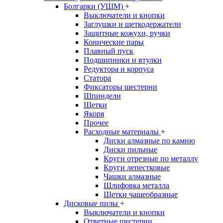
Болгарки (УШМ)
+
Выключатели и кнопки
Заглушки и щеткодержатели
Защитные кожухи, ручки
Конические пары
Плавный пуск
Подшипники и втулки
Редуктора и корпуса
Статора
Фиксаторы шестерни
Шпиндели
Щетки
Якоря
Прочее
Расходные материалы
+
Диски алмазные по камню
Диски пильные
Круги отрезные по металлу
Круги лепестковые
Чашки алмазные
Шлифовка металла
Щетки чашеобразные
Дисковые пилы
+
Выключатели и кнопки
Ответные шестерни