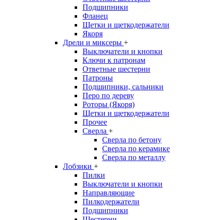
Подшипники
Фланец
Щетки и щеткодержатели
Якоря
Дрели и миксеры
+
Выключатели и кнопки
Ключи к патронам
Ответные шестерни
Патроны
Подшипники, сальники
Перо по дереву
Роторы (Якоря)
Щетки и щеткодержатели
Прочее
Сверла
+
Сверла по бетону
Сверла по керамике
Сверла по металлу
Лобзики
+
Пилки
Выключатели и кнопки
Направляющие
Пилкодержатели
Подшипники
Шестерни