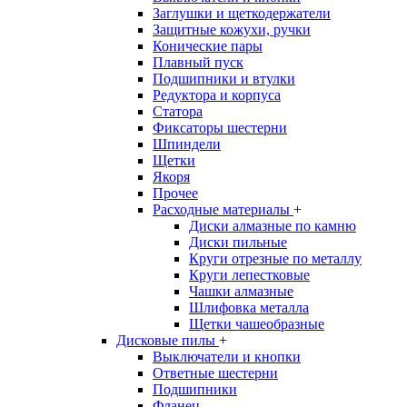
Заглушки и щеткодержатели
Защитные кожухи, ручки
Конические пары
Плавный пуск
Подшипники и втулки
Редуктора и корпуса
Статора
Фиксаторы шестерни
Шпиндели
Щетки
Якоря
Прочее
Расходные материалы
+
Диски алмазные по камню
Диски пильные
Круги отрезные по металлу
Круги лепестковые
Чашки алмазные
Шлифовка металла
Щетки чашеобразные
Дисковые пилы
+
Выключатели и кнопки
Ответные шестерни
Подшипники
Фланец