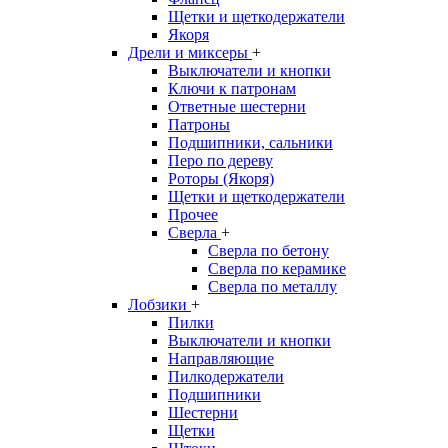
Щетки и щеткодержатели
Якоря
Дрели и миксеры
+
Выключатели и кнопки
Ключи к патронам
Ответные шестерни
Патроны
Подшипники, сальники
Перо по дереву
Роторы (Якоря)
Щетки и щеткодержатели
Прочее
Сверла
+
Сверла по бетону
Сверла по керамике
Сверла по металлу
Лобзики
+
Пилки
Выключатели и кнопки
Направляющие
Пилкодержатели
Подшипники
Шестерни
Щетки