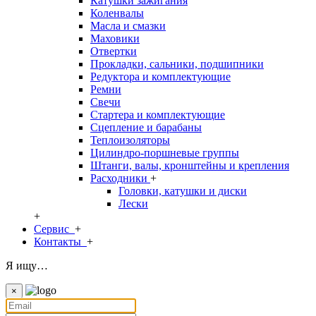
Катушки зажигания
Коленвалы
Масла и смазки
Маховики
Отвертки
Прокладки, сальники, подшипники
Редуктора и комплектующие
Ремни
Свечи
Стартера и комплектующие
Сцепление и барабаны
Теплоизоляторы
Цилиндро-поршневые группы
Штанги, валы, кронштейны и крепления
Расходники
+
Головки, катушки и диски
Лески
+
Сервис
+
Контакты
+
Я ищу…
×