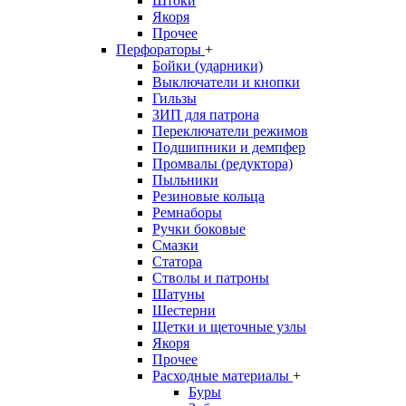
Штоки
Якоря
Прочее
Перфораторы
+
Бойки (ударники)
Выключатели и кнопки
Гильзы
ЗИП для патрона
Переключатели режимов
Подшипники и демпфер
Промвалы (редуктора)
Пыльники
Резиновые кольца
Ремнаборы
Ручки боковые
Смазки
Статора
Стволы и патроны
Шатуны
Шестерни
Щетки и щеточные узлы
Якоря
Прочее
Расходные материалы
+
Буры