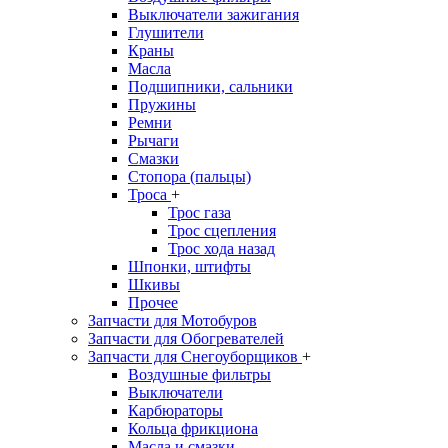
Выключатели зажигания
Глушители
Краны
Масла
Подшипники, сальники
Пружины
Ремни
Рычаги
Смазки
Стопора (пальцы)
Троса
+
Трос газа
Трос сцепления
Трос хода назад
Шпонки, штифты
Шкивы
Прочее
Запчасти для Мотобуров
Запчасти для Обогревателей
Запчасти для Снегоуборщиков
+
Воздушные фильтры
Выключатели
Карбюраторы
Кольца фрикциона
Масла и смазки