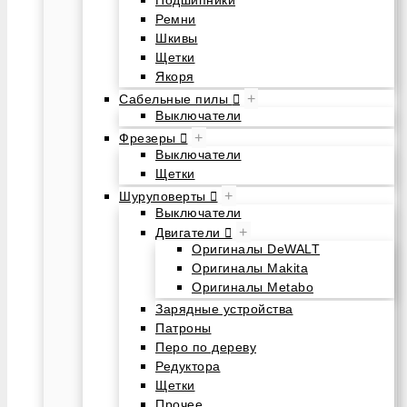
Подшипники
Ремни
Шкивы
Щетки
Якоря
+
Сабельные пилы
Выключатели
+
Фрезеры
Выключатели
Щетки
+
Шуруповерты
Выключатели
+
Двигатели
Оригиналы DeWALT
Оригиналы Makita
Оригиналы Metabo
Зарядные устройства
Патроны
Перо по дереву
Редуктора
Щетки
Прочее