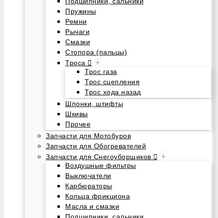
Подшипники, сальники
Пружины
Ремни
Рычаги
Смазки
Стопора (пальцы)
+
Троса
Трос газа
Трос сцепления
Трос хода назад
Шпонки, штифты
Шкивы
Прочее
Запчасти для Мотобуров
Запчасти для Обогревателей
+
Запчасти для Снегоуборщиков
Воздушные фильтры
Выключатели
Карбюраторы
Кольца фрикциона
Масла и смазки
Подшипники, сальники