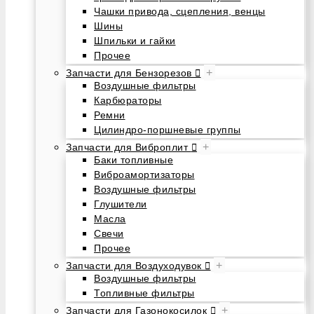
Чашки привода, сцепления, венцы
Шины
Шпильки и гайки
Прочее
+
Запчасти для Бензорезов
Воздушные фильтры
Карбюраторы
Ремни
Цилиндро-поршневые группы
+
Запчасти для Виброплит
Баки топливные
Виброамортизаторы
Воздушные фильтры
Глушители
Масла
Свечи
Прочее
+
Запчасти для Воздуходувок
Воздушные фильтры
Топливные фильтры
+
Запчасти для Газонокосилок