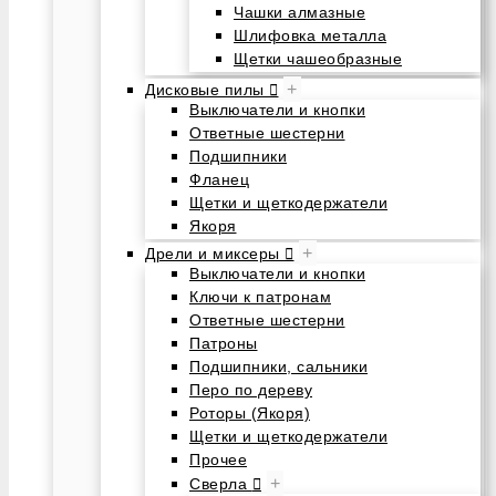
Чашки алмазные
Шлифовка металла
Щетки чашеобразные
+
Дисковые пилы
Выключатели и кнопки
Ответные шестерни
Подшипники
Фланец
Щетки и щеткодержатели
Якоря
+
Дрели и миксеры
Выключатели и кнопки
Ключи к патронам
Ответные шестерни
Патроны
Подшипники, сальники
Перо по дереву
Роторы (Якоря)
Щетки и щеткодержатели
Прочее
+
Сверла