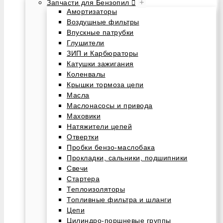
+
Запчасти для Бензопил
Амортизаторы
Воздушные фильтры
Впускные патрубки
Глушители
ЗИП и Карбюраторы
Катушки зажигания
Коленвалы
Крышки тормоза цепи
Масла
Маслонасосы и привода
Маховики
Натяжители цепей
Отвертки
Пробки бензо-маслобака
Прокладки, сальники, подшипники
Свечи
Стартера
Теплоизоляторы
Топливные фильтра и шланги
Цепи
Цилиндро-поршневые группы