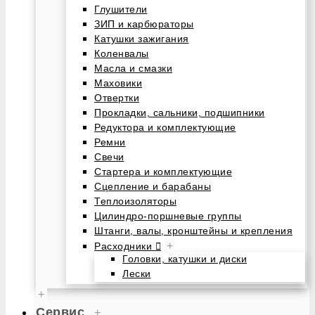
Глушители
ЗИП и карбюраторы
Катушки зажигания
Коленвалы
Масла и смазки
Маховики
Отвертки
Прокладки, сальники, подшипники
Редуктора и комплектующие
Ремни
Свечи
Стартера и комплектующие
Сцепление и барабаны
Теплоизоляторы
Цилиндро-поршневые группы
Штанги, валы, кронштейны и крепления
+
Расходники
Головки, катушки и диски
Лески
+
Сервис
+