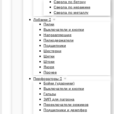
Сверла по бетону
Сверла по керамике
Сверла по металлу
+
Лобзики
Пилки
Выключатели и кнопки
Направляющие
Пилкодержатели
Подшипники
Шестерни
Щетки
Штоки
Якоря
Прочее
+
Перфораторы
Бойки (ударники)
Выключатели и кнопки
Гильзы
ЗИП для патрона
Переключатели режимов
Подшипники и демпфер