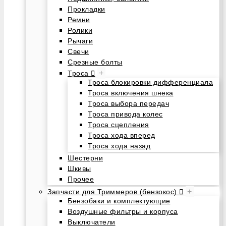
Прокладки
Ремни
Ролики
Рычаги
Свечи
Срезные болты
+
Троса
Троса блокировки дифференциала
Троса включения шнека
Троса выбора передач
Троса привода колес
Троса сцепления
Троса хода вперед
Троса хода назад
Шестерни
Шкивы
Прочее
+
Запчасти для Триммеров (бензокос)
Бензобаки и комплектующие
Воздушные фильтры и корпуса
Выключатели