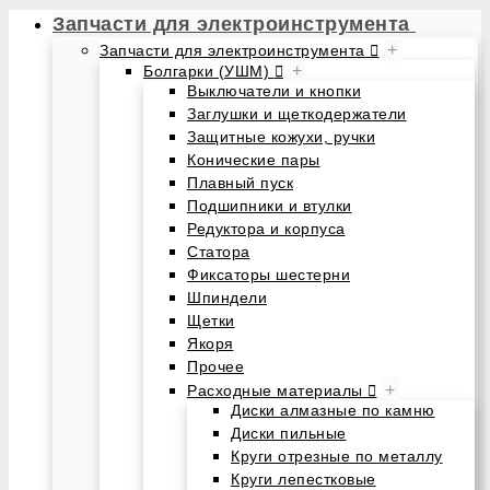
Запчасти для электроинструмента
+
Запчасти для электроинструмента
+
Болгарки (УШМ)
Выключатели и кнопки
Заглушки и щеткодержатели
Защитные кожухи, ручки
Конические пары
Плавный пуск
Подшипники и втулки
Редуктора и корпуса
Статора
Фиксаторы шестерни
Шпиндели
Щетки
Якоря
Прочее
+
Расходные материалы
Диски алмазные по камню
Диски пильные
Круги отрезные по металлу
Круги лепестковые