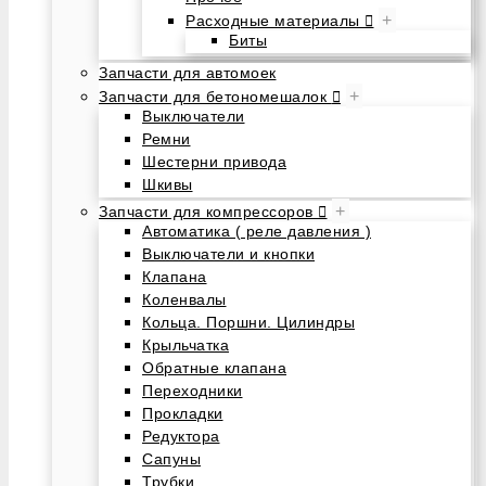
+
Расходные материалы
Биты
Запчасти для автомоек
+
Запчасти для бетономешалок
Выключатели
Ремни
Шестерни привода
Шкивы
+
Запчасти для компрессоров
Автоматика ( реле давления )
Выключатели и кнопки
Клапана
Коленвалы
Кольца. Поршни. Цилиндры
Крыльчатка
Обратные клапана
Переходники
Прокладки
Редуктора
Сапуны
Трубки