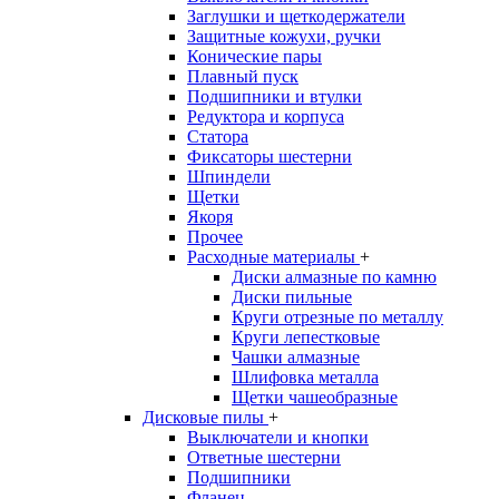
Заглушки и щеткодержатели
Защитные кожухи, ручки
Конические пары
Плавный пуск
Подшипники и втулки
Редуктора и корпуса
Статора
Фиксаторы шестерни
Шпиндели
Щетки
Якоря
Прочее
Расходные материалы
+
Диски алмазные по камню
Диски пильные
Круги отрезные по металлу
Круги лепестковые
Чашки алмазные
Шлифовка металла
Щетки чашеобразные
Дисковые пилы
+
Выключатели и кнопки
Ответные шестерни
Подшипники
Фланец