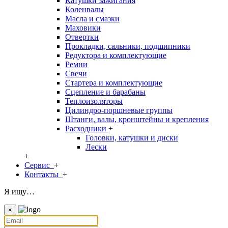
Катушки зажигания
Коленвалы
Масла и смазки
Маховики
Отвертки
Прокладки, сальники, подшипники
Редуктора и комплектующие
Ремни
Свечи
Стартера и комплектующие
Сцепление и барабаны
Теплоизоляторы
Цилиндро-поршневые группы
Штанги, валы, кронштейны и крепления
Расходники
+
Головки, катушки и диски
Лески
+
Сервис
+
Контакты
+
Я ищу…
×