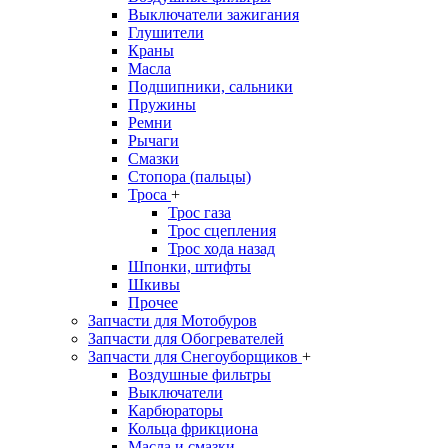
Выключатели зажигания
Глушители
Краны
Масла
Подшипники, сальники
Пружины
Ремни
Рычаги
Смазки
Стопора (пальцы)
Троса
+
Трос газа
Трос сцепления
Трос хода назад
Шпонки, штифты
Шкивы
Прочее
Запчасти для Мотобуров
Запчасти для Обогревателей
Запчасти для Снегоуборщиков
+
Воздушные фильтры
Выключатели
Карбюраторы
Кольца фрикциона
Масла и смазки