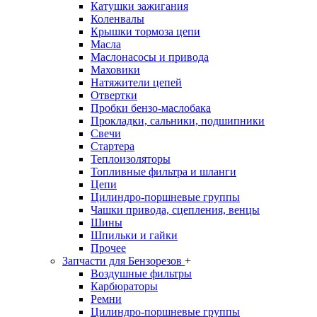
Катушки зажигания
Коленвалы
Крышки тормоза цепи
Масла
Маслонасосы и привода
Маховики
Натяжители цепей
Отвертки
Пробки бензо-маслобака
Прокладки, сальники, подшипники
Свечи
Стартера
Теплоизоляторы
Топливные фильтра и шланги
Цепи
Цилиндро-поршневые группы
Чашки привода, сцепления, венцы
Шины
Шпильки и гайки
Прочее
Запчасти для Бензорезов
+
Воздушные фильтры
Карбюраторы
Ремни
Цилиндро-поршневые группы