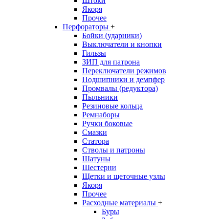
Штоки
Якоря
Прочее
Перфораторы
+
Бойки (ударники)
Выключатели и кнопки
Гильзы
ЗИП для патрона
Переключатели режимов
Подшипники и демпфер
Промвалы (редуктора)
Пыльники
Резиновые кольца
Ремнаборы
Ручки боковые
Смазки
Статора
Стволы и патроны
Шатуны
Шестерни
Щетки и щеточные узлы
Якоря
Прочее
Расходные материалы
+
Буры