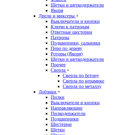
Щетки и щеткодержатели
Якоря
Дрели и миксеры
+
Выключатели и кнопки
Ключи к патронам
Ответные шестерни
Патроны
Подшипники, сальники
Перо по дереву
Роторы (Якоря)
Щетки и щеткодержатели
Прочее
Сверла
+
Сверла по бетону
Сверла по керамике
Сверла по металлу
Лобзики
+
Пилки
Выключатели и кнопки
Направляющие
Пилкодержатели
Подшипники
Шестерни
Щетки