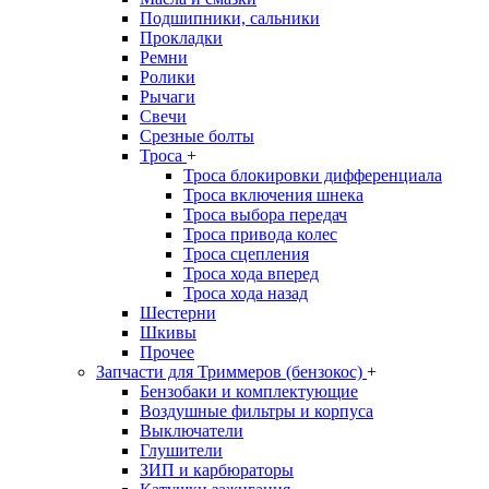
Подшипники, сальники
Прокладки
Ремни
Ролики
Рычаги
Свечи
Срезные болты
Троса
+
Троса блокировки дифференциала
Троса включения шнека
Троса выбора передач
Троса привода колес
Троса сцепления
Троса хода вперед
Троса хода назад
Шестерни
Шкивы
Прочее
Запчасти для Триммеров (бензокос)
+
Бензобаки и комплектующие
Воздушные фильтры и корпуса
Выключатели
Глушители
ЗИП и карбюраторы