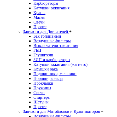
Карбюраторы
Катушки зажигания
Краны
Масла
Свечи
Прочее
Запчасти для Двигателей
+
Бак топливный
Воздушные фильтры
Выключатели зажигания
ГБЦ
Глушители
ЗИП и карбюраторы
Катушки зажигания (магнето)
Крышки бака
Подшипники, сальники
Поршни, кольца
Прокладки
Пружины
Свечи
Стартера
Шатуны
Прочее
Запчасти для Мотоблоков и Культиваторов
+
Воздушные фильтры