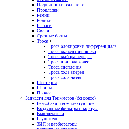
Подшипники, сальники
Прокладки
Ремни
Ролики
Рычаги
Свечи
Срезные болты
Троса
+
Троса блокировки дифференциала
Троса включения шнека
Троса выбора передач
Троса привода колес
Троса сцепления
Троса хода вперед
Троса хода назад
Шестерни
Шкивы
Прочее
Запчасти для Триммеров (бензокос)
+
Бензобаки и комплектующие
Воздушные фильтры и корпуса
Выключатели
Глушители
ЗИП и карбюраторы