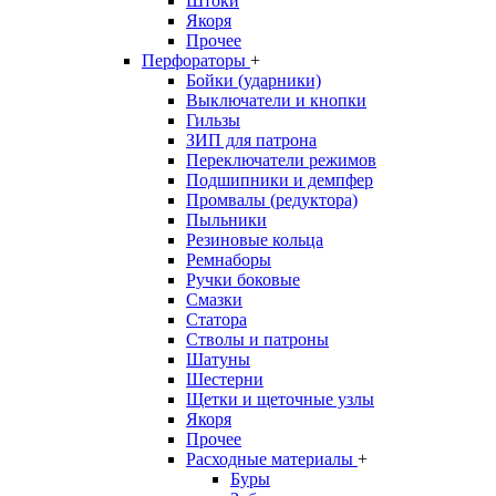
Штоки
Якоря
Прочее
Перфораторы
+
Бойки (ударники)
Выключатели и кнопки
Гильзы
ЗИП для патрона
Переключатели режимов
Подшипники и демпфер
Промвалы (редуктора)
Пыльники
Резиновые кольца
Ремнаборы
Ручки боковые
Смазки
Статора
Стволы и патроны
Шатуны
Шестерни
Щетки и щеточные узлы
Якоря
Прочее
Расходные материалы
+
Буры