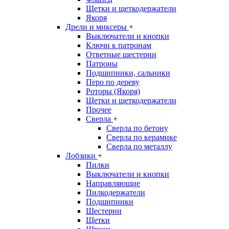
Щетки и щеткодержатели
Якоря
Дрели и миксеры
+
Выключатели и кнопки
Ключи к патронам
Ответные шестерни
Патроны
Подшипники, сальники
Перо по дереву
Роторы (Якоря)
Щетки и щеткодержатели
Прочее
Сверла
+
Сверла по бетону
Сверла по керамике
Сверла по металлу
Лобзики
+
Пилки
Выключатели и кнопки
Направляющие
Пилкодержатели
Подшипники
Шестерни
Щетки