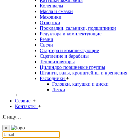
Катушки зажигания
Коленвалы
Масла и смазки
Маховики
Отвертки
Прокладки, сальники, подшипники
Редуктора и комплектующие
Ремни
Свечи
Стартера и комплектующие
Сцепление и барабаны
Теплоизоляторы
Цилиндро-поршневые группы
Штанги, валы, кронштейны и крепления
Расходники
+
Головки, катушки и диски
Лески
+
Сервис
+
Контакты
+
Я ищу…
×