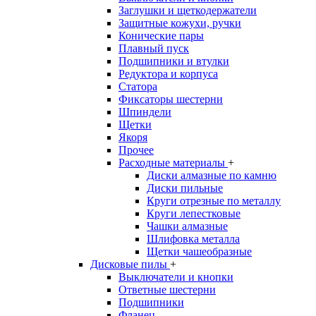
Заглушки и щеткодержатели
Защитные кожухи, ручки
Конические пары
Плавный пуск
Подшипники и втулки
Редуктора и корпуса
Статора
Фиксаторы шестерни
Шпиндели
Щетки
Якоря
Прочее
Расходные материалы
+
Диски алмазные по камню
Диски пильные
Круги отрезные по металлу
Круги лепестковые
Чашки алмазные
Шлифовка металла
Щетки чашеобразные
Дисковые пилы
+
Выключатели и кнопки
Ответные шестерни
Подшипники
Фланец