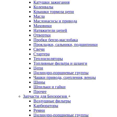
Катушки зажигания
Коленвалы
Крышки тормоза цепи
Масла
Маслонасосы и привода
Маховики
Натяжители цепей
Отвертки
Пробки бензо-маслобака
Прокладки, сальники, подшипники
Свечи
Стартера
Теплоизоляторы
Топливные фильтра и шланги
Цепи
Цилиндро-поршневые группы
Чашки привода, сцепления, венцы
Шины
Шпильки и гайки
Прочее
Запчасти для Бензорезов
+
Воздушные фильтры
Карбюраторы
Ремни
Цилиндро-поршневые группы