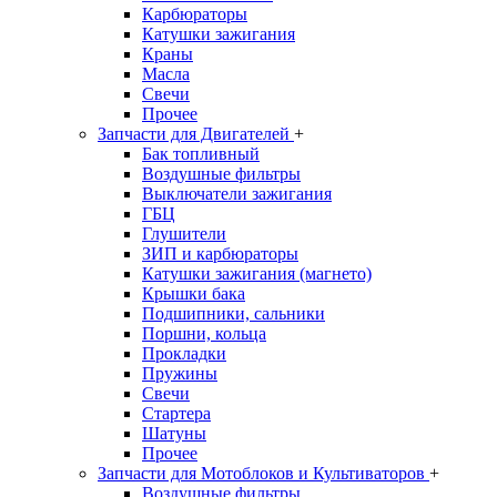
Карбюраторы
Катушки зажигания
Краны
Масла
Свечи
Прочее
Запчасти для Двигателей
+
Бак топливный
Воздушные фильтры
Выключатели зажигания
ГБЦ
Глушители
ЗИП и карбюраторы
Катушки зажигания (магнето)
Крышки бака
Подшипники, сальники
Поршни, кольца
Прокладки
Пружины
Свечи
Стартера
Шатуны
Прочее
Запчасти для Мотоблоков и Культиваторов
+
Воздушные фильтры