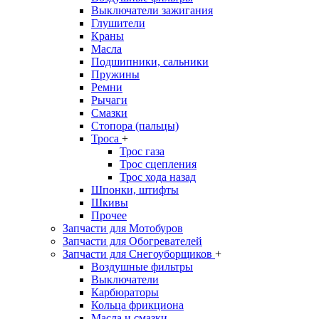
Выключатели зажигания
Глушители
Краны
Масла
Подшипники, сальники
Пружины
Ремни
Рычаги
Смазки
Стопора (пальцы)
Троса
+
Трос газа
Трос сцепления
Трос хода назад
Шпонки, штифты
Шкивы
Прочее
Запчасти для Мотобуров
Запчасти для Обогревателей
Запчасти для Снегоуборщиков
+
Воздушные фильтры
Выключатели
Карбюраторы
Кольца фрикциона
Масла и смазки