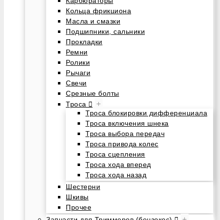
Карбюраторы
Кольца фрикциона
Масла и смазки
Подшипники, сальники
Прокладки
Ремни
Ролики
Рычаги
Свечи
Срезные болты
+
Троса
Троса блокировки дифференциала
Троса включения шнека
Троса выбора передач
Троса привода колес
Троса сцепления
Троса хода вперед
Троса хода назад
Шестерни
Шкивы
Прочее
+
Запчасти для Триммеров (бензокос)