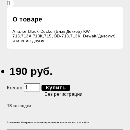
О товаре
Аналог Black-Decker(Блэк Деккер) KW-
713,713A,713K,715, BD-713,713K. Dewalt(Девольт)
и многие другие.
190 руб.
Купить
Кол-во
Без регистрации
В закладки
Внимание! Отправка заказов происходит после оплаты на сайте.