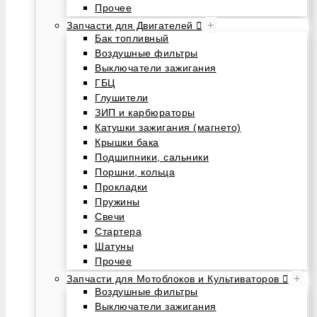
Прочее
+
Запчасти для Двигателей
Бак топливный
Воздушные фильтры
Выключатели зажигания
ГБЦ
Глушители
ЗИП и карбюраторы
Катушки зажигания (магнето)
Крышки бака
Подшипники, сальники
Поршни, кольца
Прокладки
Пружины
Свечи
Стартера
Шатуны
Прочее
+
Запчасти для Мотоблоков и Культиваторов
Воздушные фильтры
Выключатели зажигания