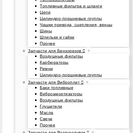
Топливные фильтра и шланги
Цепи
Цилиндро-поршневые группы
Чашки привода, сцепления, венцы
Шины
Шпильки и гайки
Прочее
+
Запчасти для Бензорезов
Воздушные фильтры
Карбюраторы
Ремни
Цилиндро-поршневые группы
+
Запчасти для Виброплит
Баки топливные
Виброамортизаторы
Воздушные фильтры
Глушители
Масла
Свечи
Прочее
+
Запчасти для Воздуходувок