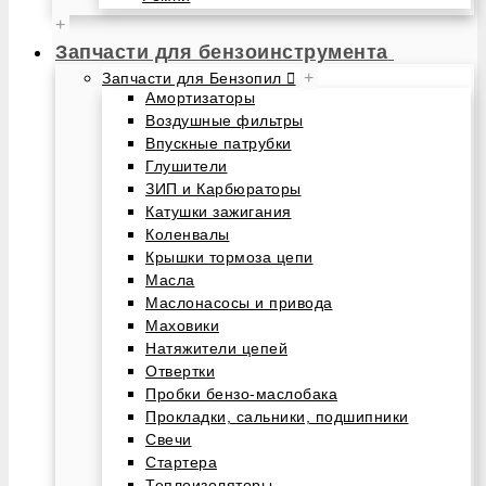
+
Запчасти для бензоинструмента
+
Запчасти для Бензопил
Амортизаторы
Воздушные фильтры
Впускные патрубки
Глушители
ЗИП и Карбюраторы
Катушки зажигания
Коленвалы
Крышки тормоза цепи
Масла
Маслонасосы и привода
Маховики
Натяжители цепей
Отвертки
Пробки бензо-маслобака
Прокладки, сальники, подшипники
Свечи
Стартера
Теплоизоляторы