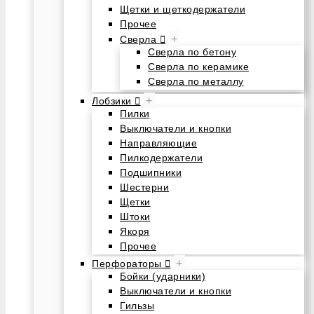
Щетки и щеткодержатели
Прочее
+
Сверла
Сверла по бетону
Сверла по керамике
Сверла по металлу
+
Лобзики
Пилки
Выключатели и кнопки
Направляющие
Пилкодержатели
Подшипники
Шестерни
Щетки
Штоки
Якоря
Прочее
+
Перфораторы
Бойки (ударники)
Выключатели и кнопки
Гильзы