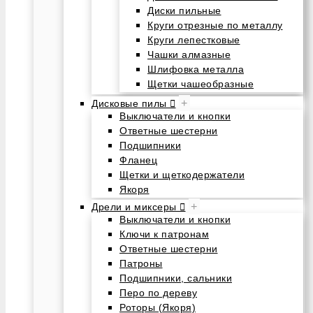
Диски пильные
Круги отрезные по металлу
Круги лепестковые
Чашки алмазные
Шлифовка металла
Щетки чашеобразные
+
Дисковые пилы
Выключатели и кнопки
Ответные шестерни
Подшипники
Фланец
Щетки и щеткодержатели
Якоря
+
Дрели и миксеры
Выключатели и кнопки
Ключи к патронам
Ответные шестерни
Патроны
Подшипники, сальники
Перо по дереву
Роторы (Якоря)