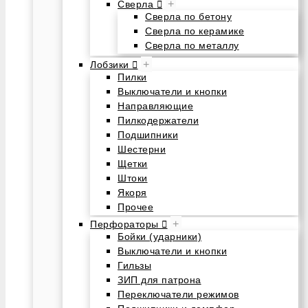
+
Сверла
Сверла по бетону
Сверла по керамике
Сверла по металлу
+
Лобзики
Пилки
Выключатели и кнопки
Направляющие
Пилкодержатели
Подшипники
Шестерни
Щетки
Штоки
Якоря
Прочее
+
Перфораторы
Бойки (ударники)
Выключатели и кнопки
Гильзы
ЗИП для патрона
Переключатели режимов