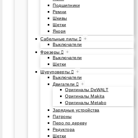
Подшипники
Ремни
Шкивы
Щетки
Якоря
+
Сабельные пилы
Выключатели
+
Фрезеры
Выключатели
Щетки
+
Шуруповерты
Выключатели
+
Двигатели
Оригиналы DeWALT
Оригиналы Makita
Оригиналы Metabo
Зарядные устройства
Патроны
Перо по дереву
Редуктора
Щетки