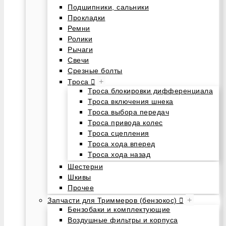
Подшипники, сальники
Прокладки
Ремни
Ролики
Рычаги
Свечи
Срезные болты
+
Троса
Троса блокировки дифференциала
Троса включения шнека
Троса выбора передач
Троса привода колес
Троса сцепления
Троса хода вперед
Троса хода назад
Шестерни
Шкивы
Прочее
+
Запчасти для Триммеров (бензокос)
Бензобаки и комплектующие
Воздушные фильтры и корпуса