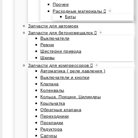
Прочее
+
Расходные материалы
Биты
Запчасти для автомоек
+
Запчасти для бетономешалок
Выключатели
Ремни
Шестерни привода
Шкивы
+
Запчасти для компрессоров
Автоматика ( реле давления )
Выключатели и кнопки
Клапана
Коленвалы
Кольца. Поршни. Цилиндры
Крыльчатка
Обратные клапана
Переходники
Прокладки
Редуктора
Сапуны