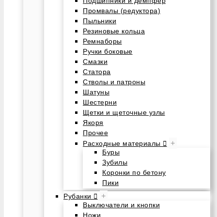
Подшипники и демпфер
Промвалы (редуктора)
Пыльники
Резиновые кольца
Ремнаборы
Ручки боковые
Смазки
Статора
Стволы и патроны
Шатуны
Шестерни
Щетки и щеточные узлы
Якоря
Прочее
+
Расходные материалы
Буры
Зубилы
Коронки по бетону
Пики
+
Рубанки
Выключатели и кнопки
Ножи