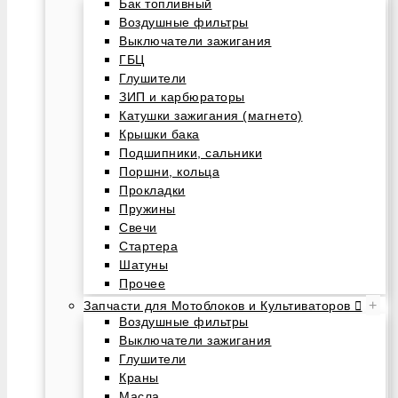
Бак топливный
Воздушные фильтры
Выключатели зажигания
ГБЦ
Глушители
ЗИП и карбюраторы
Катушки зажигания (магнето)
Крышки бака
Подшипники, сальники
Поршни, кольца
Прокладки
Пружины
Свечи
Стартера
Шатуны
Прочее
+
Запчасти для Мотоблоков и Культиваторов
Воздушные фильтры
Выключатели зажигания
Глушители
Краны
Масла