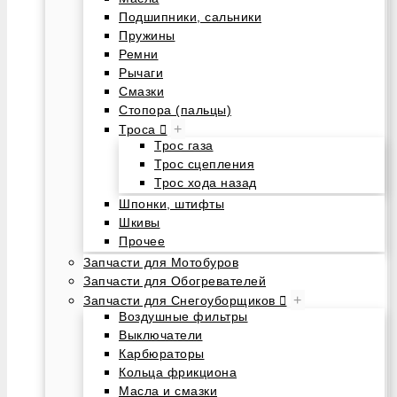
Подшипники, сальники
Пружины
Ремни
Рычаги
Смазки
Стопора (пальцы)
+
Троса
Трос газа
Трос сцепления
Трос хода назад
Шпонки, штифты
Шкивы
Прочее
Запчасти для Мотобуров
Запчасти для Обогревателей
+
Запчасти для Снегоуборщиков
Воздушные фильтры
Выключатели
Карбюраторы
Кольца фрикциона
Масла и смазки