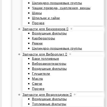
Цилиндро-поршневые группы
Чашки привода, сцепления, венцы
Шины
Шпильки и гайки
Прочее
+
Запчасти для Бензорезов
Воздушные фильтры
Карбюраторы
Ремни
Цилиндро-поршневые группы
+
Запчасти для Виброплит
Баки топливные
Виброамортизаторы
Воздушные фильтры
Глушители
Масла
Свечи
Прочее
+
Запчасти для Воздуходувок
Воздушные фильтры
Топливные фильтры