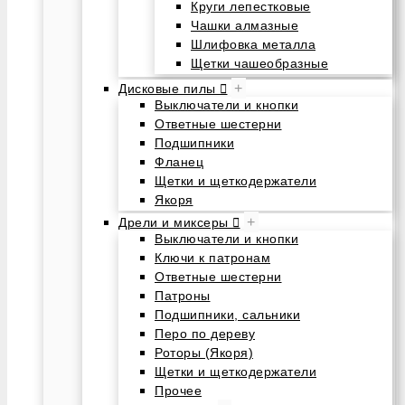
Круги лепестковые
Чашки алмазные
Шлифовка металла
Щетки чашеобразные
+
Дисковые пилы
Выключатели и кнопки
Ответные шестерни
Подшипники
Фланец
Щетки и щеткодержатели
Якоря
+
Дрели и миксеры
Выключатели и кнопки
Ключи к патронам
Ответные шестерни
Патроны
Подшипники, сальники
Перо по дереву
Роторы (Якоря)
Щетки и щеткодержатели
Прочее