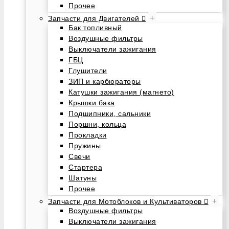
Прочее
+
Запчасти для Двигателей
Бак топливный
Воздушные фильтры
Выключатели зажигания
ГБЦ
Глушители
ЗИП и карбюраторы
Катушки зажигания (магнето)
Крышки бака
Подшипники, сальники
Поршни, кольца
Прокладки
Пружины
Свечи
Стартера
Шатуны
Прочее
+
Запчасти для Мотоблоков и Культиваторов
Воздушные фильтры
Выключатели зажигания