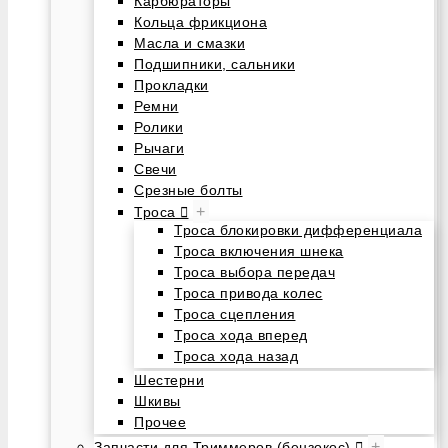
Карбюраторы
Кольца фрикциона
Масла и смазки
Подшипники, сальники
Прокладки
Ремни
Ролики
Рычаги
Свечи
Срезные болты
+
Троса
Троса блокировки дифференциала
Троса включения шнека
Троса выбора передач
Троса привода колес
Троса сцепления
Троса хода вперед
Троса хода назад
Шестерни
Шкивы
Прочее
+
Запчасти для Триммеров (бензокос)