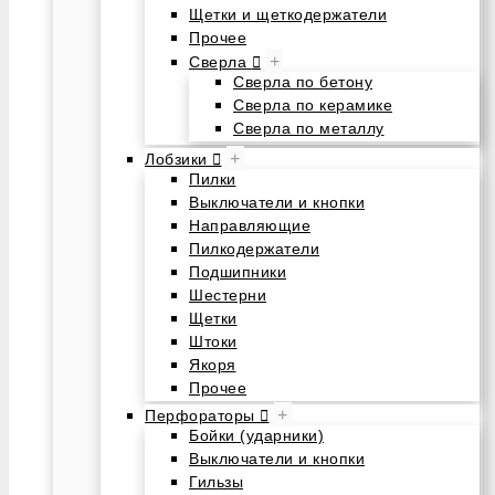
Щетки и щеткодержатели
Прочее
+
Сверла
Сверла по бетону
Сверла по керамике
Сверла по металлу
+
Лобзики
Пилки
Выключатели и кнопки
Направляющие
Пилкодержатели
Подшипники
Шестерни
Щетки
Штоки
Якоря
Прочее
+
Перфораторы
Бойки (ударники)
Выключатели и кнопки
Гильзы