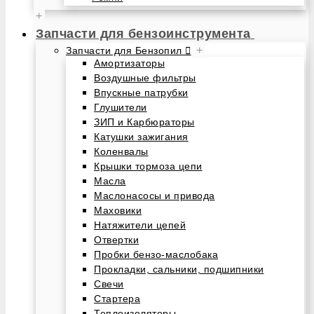
+
Запчасти для бензоинструмента
+
Запчасти для Бензопил
Амортизаторы
Воздушные фильтры
Впускные патрубки
Глушители
ЗИП и Карбюраторы
Катушки зажигания
Коленвалы
Крышки тормоза цепи
Масла
Маслонасосы и привода
Маховики
Натяжители цепей
Отвертки
Пробки бензо-маслобака
Прокладки, сальники, подшипники
Свечи
Стартера
Теплоизоляторы