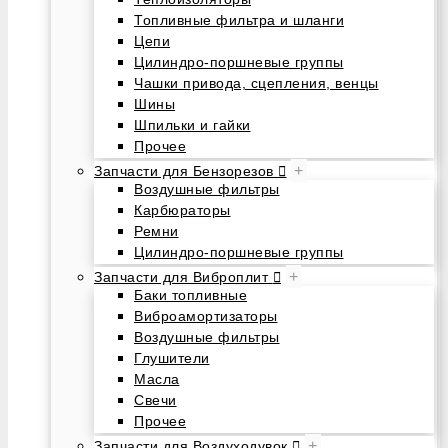
Топливные фильтра и шланги
Цепи
Цилиндро-поршневые группы
Чашки привода, сцепления, венцы
Шины
Шпильки и гайки
Прочее
+
Запчасти для Бензорезов
Воздушные фильтры
Карбюраторы
Ремни
Цилиндро-поршневые группы
+
Запчасти для Виброплит
Баки топливные
Виброамортизаторы
Воздушные фильтры
Глушители
Масла
Свечи
Прочее
+
Запчасти для Воздуходувок