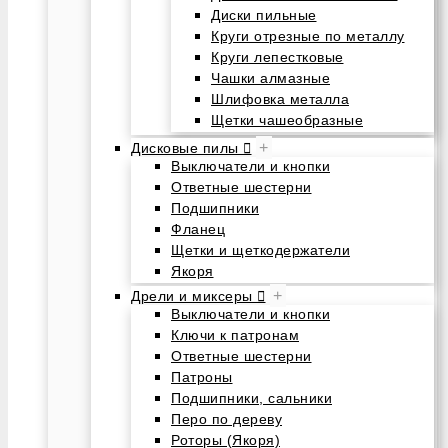
Диски пильные
Круги отрезные по металлу
Круги лепестковые
Чашки алмазные
Шлифовка металла
Щетки чашеобразные
+
Дисковые пилы
Выключатели и кнопки
Ответные шестерни
Подшипники
Фланец
Щетки и щеткодержатели
Якоря
+
Дрели и миксеры
Выключатели и кнопки
Ключи к патронам
Ответные шестерни
Патроны
Подшипники, сальники
Перо по дереву
Роторы (Якоря)