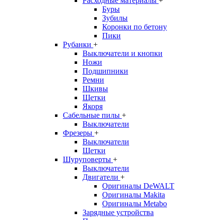
Расходные материалы
+
Буры
Зубилы
Коронки по бетону
Пики
Рубанки
+
Выключатели и кнопки
Ножи
Подшипники
Ремни
Шкивы
Щетки
Якоря
Сабельные пилы
+
Выключатели
Фрезеры
+
Выключатели
Щетки
Шуруповерты
+
Выключатели
Двигатели
+
Оригиналы DeWALT
Оригиналы Makita
Оригиналы Metabo
Зарядные устройства