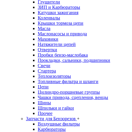
Глушители
ЗИП и Карбюраторы
Катушки зажигания
Коленвалы
Крышки тормоза цепи
Масла
Маслонасосы и привода
Маховики
Натяжители цепей
Отвертки
Пробки бензо-маслобака
Прокладки, сальники, подшипники
Свечи
Стартера
Теплоизоляторы
Топливные фильтра и шланги
Цепи
Цилиндро-поршневые группы
Чашки привода, сцепления, венцы
Шины
Шпильки и гайки
Прочее
Запчасти для Бензорезов
+
Воздушные фильтры
Карбюраторы