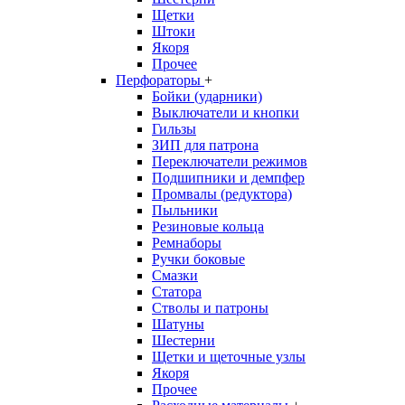
Щетки
Штоки
Якоря
Прочее
Перфораторы
+
Бойки (ударники)
Выключатели и кнопки
Гильзы
ЗИП для патрона
Переключатели режимов
Подшипники и демпфер
Промвалы (редуктора)
Пыльники
Резиновые кольца
Ремнаборы
Ручки боковые
Смазки
Статора
Стволы и патроны
Шатуны
Шестерни
Щетки и щеточные узлы
Якоря
Прочее