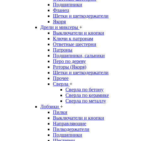
Подшипники
Фланец
Щетки и щеткодержатели
Якоря
Дрели и миксеры
+
Выключатели и кнопки
Ключи к патронам
Ответные шестерни
Патроны
Подшипники, сальники
Перо по дереву
Роторы (Якоря)
Щетки и щеткодержатели
Прочее
Сверла
+
Сверла по бетону
Сверла по керамике
Сверла по металлу
Лобзики
+
Пилки
Выключатели и кнопки
Направляющие
Пилкодержатели
Подшипники
Шестерни