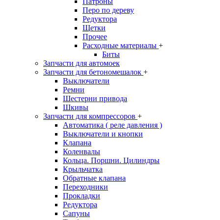
Патроны
Перо по дереву
Редуктора
Щетки
Прочее
Расходные материалы
+
Биты
Запчасти для автомоек
Запчасти для бетономешалок
+
Выключатели
Ремни
Шестерни привода
Шкивы
Запчасти для компрессоров
+
Автоматика ( реле давления )
Выключатели и кнопки
Клапана
Коленвалы
Кольца. Поршни. Цилиндры
Крыльчатка
Обратные клапана
Переходники
Прокладки
Редуктора
Сапуны