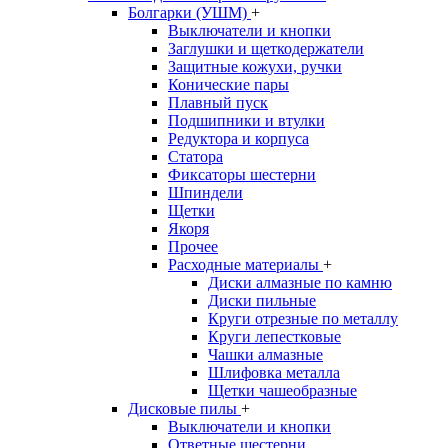
Болгарки (УШМ)
+
Выключатели и кнопки
Заглушки и щеткодержатели
Защитные кожухи, ручки
Конические пары
Плавный пуск
Подшипники и втулки
Редуктора и корпуса
Статора
Фиксаторы шестерни
Шпиндели
Щетки
Якоря
Прочее
Расходные материалы
+
Диски алмазные по камню
Диски пильные
Круги отрезные по металлу
Круги лепестковые
Чашки алмазные
Шлифовка металла
Щетки чашеобразные
Дисковые пилы
+
Выключатели и кнопки
Ответные шестерни