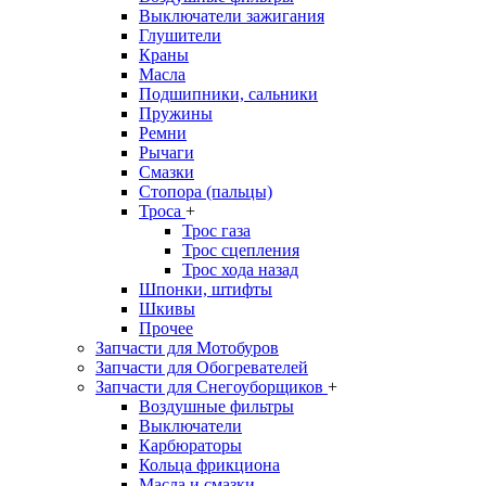
Выключатели зажигания
Глушители
Краны
Масла
Подшипники, сальники
Пружины
Ремни
Рычаги
Смазки
Стопора (пальцы)
Троса
+
Трос газа
Трос сцепления
Трос хода назад
Шпонки, штифты
Шкивы
Прочее
Запчасти для Мотобуров
Запчасти для Обогревателей
Запчасти для Снегоуборщиков
+
Воздушные фильтры
Выключатели
Карбюраторы
Кольца фрикциона
Масла и смазки