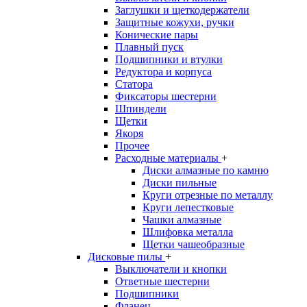
Заглушки и щеткодержатели
Защитные кожухи, ручки
Конические пары
Плавный пуск
Подшипники и втулки
Редуктора и корпуса
Статора
Фиксаторы шестерни
Шпиндели
Щетки
Якоря
Прочее
Расходные материалы
+
Диски алмазные по камню
Диски пильные
Круги отрезные по металлу
Круги лепестковые
Чашки алмазные
Шлифовка металла
Щетки чашеобразные
Дисковые пилы
+
Выключатели и кнопки
Ответные шестерни
Подшипники
Фланец