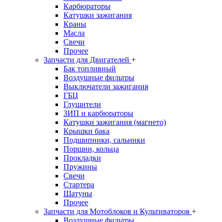
Карбюраторы
Катушки зажигания
Краны
Масла
Свечи
Прочее
Запчасти для Двигателей
+
Бак топливный
Воздушные фильтры
Выключатели зажигания
ГБЦ
Глушители
ЗИП и карбюраторы
Катушки зажигания (магнето)
Крышки бака
Подшипники, сальники
Поршни, кольца
Прокладки
Пружины
Свечи
Стартера
Шатуны
Прочее
Запчасти для Мотоблоков и Культиваторов
+
Воздушные фильтры