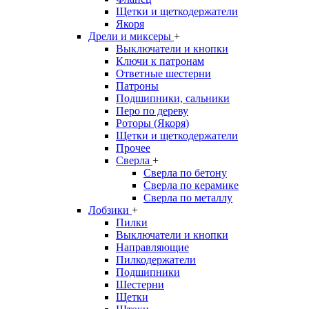
Щетки и щеткодержатели
Якоря
Дрели и миксеры
+
Выключатели и кнопки
Ключи к патронам
Ответные шестерни
Патроны
Подшипники, сальники
Перо по дереву
Роторы (Якоря)
Щетки и щеткодержатели
Прочее
Сверла
+
Сверла по бетону
Сверла по керамике
Сверла по металлу
Лобзики
+
Пилки
Выключатели и кнопки
Направляющие
Пилкодержатели
Подшипники
Шестерни
Щетки