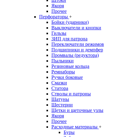
Штоки
Якоря
Прочее
Перфораторы
+
Бойки (ударники)
Выключатели и кнопки
Гильзы
ЗИП для патрона
Переключатели режимов
Подшипники и демпфер
Промвалы (редуктора)
Пыльники
Резиновые кольца
Ремнаборы
Ручки боковые
Смазки
Статора
Стволы и патроны
Шатуны
Шестерни
Щетки и щеточные узлы
Якоря
Прочее
Расходные материалы
+
Буры