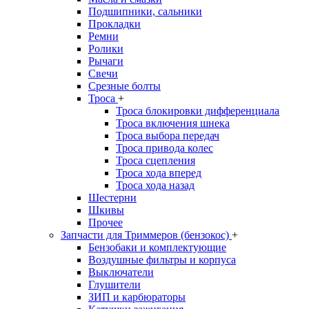
Подшипники, сальники
Прокладки
Ремни
Ролики
Рычаги
Свечи
Срезные болты
Троса
+
Троса блокировки дифференциала
Троса включения шнека
Троса выбора передач
Троса привода колес
Троса сцепления
Троса хода вперед
Троса хода назад
Шестерни
Шкивы
Прочее
Запчасти для Триммеров (бензокос)
+
Бензобаки и комплектующие
Воздушные фильтры и корпуса
Выключатели
Глушители
ЗИП и карбюраторы