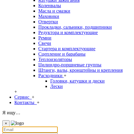
Катушки зажигания
Коленвалы
Масла и смазки
Маховики
Отвертки
Прокладки, сальники, подшипники
Редуктора и комплектующие
Ремни
Свечи
Стартера и комплектующие
Сцепление и барабаны
Теплоизоляторы
Цилиндро-поршневые группы
Штанги, валы, кронштейны и крепления
Расходники
+
Головки, катушки и диски
Лески
+
Сервис
+
Контакты
+
Я ищу…
×