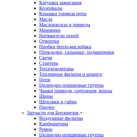
Катушки зажигания
Коленвалы
Крышки тормоза цепи
Масла
Маслонасосы и привода
Маховики
Натяжители цепей
Отвертки
Пробки бензо-маслобака
Прокладки, сальники, подшипники
Свечи
Стартера
Теплоизоляторы
Топливные фильтра и шланги
Цепи
Цилиндро-поршневые группы
Чашки привода, сцепления, венцы
Шины
Шпильки и гайки
Прочее
Запчасти для Бензорезов
+
Воздушные фильтры
Карбюраторы
Ремни
Цилиндро-поршневые группы