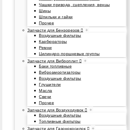
Чашки привода, сцепления, венцы
Шины
Шпильки и гайки
Прочее
+
Запчасти для Бензорезов
Воздушные фильтры
Карбюраторы
Ремни
Цилиндро-поршневые группы
+
Запчасти для Виброплит
Баки топливные
Виброамортизаторы
Воздушные фильтры
Глушители
Масла
Свечи
Прочее
+
Запчасти для Воздуходувок
Воздушные фильтры
Топливные фильтры
+
Запчасти для Газонокосилок