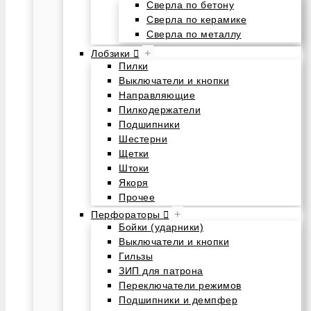
Сверла по бетону
Сверла по керамике
Сверла по металлу
+
Лобзики
Пилки
Выключатели и кнопки
Направляющие
Пилкодержатели
Подшипники
Шестерни
Щетки
Штоки
Якоря
Прочее
+
Перфораторы
Бойки (ударники)
Выключатели и кнопки
Гильзы
ЗИП для патрона
Переключатели режимов
Подшипники и демпфер