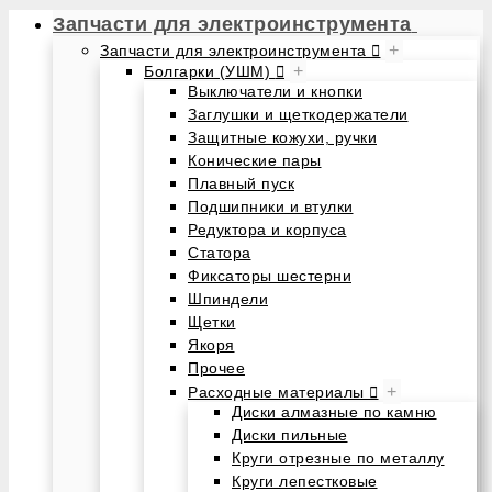
Запчасти для электроинструмента
+
Запчасти для электроинструмента
+
Болгарки (УШМ)
Выключатели и кнопки
Заглушки и щеткодержатели
Защитные кожухи, ручки
Конические пары
Плавный пуск
Подшипники и втулки
Редуктора и корпуса
Статора
Фиксаторы шестерни
Шпиндели
Щетки
Якоря
Прочее
+
Расходные материалы
Диски алмазные по камню
Диски пильные
Круги отрезные по металлу
Круги лепестковые