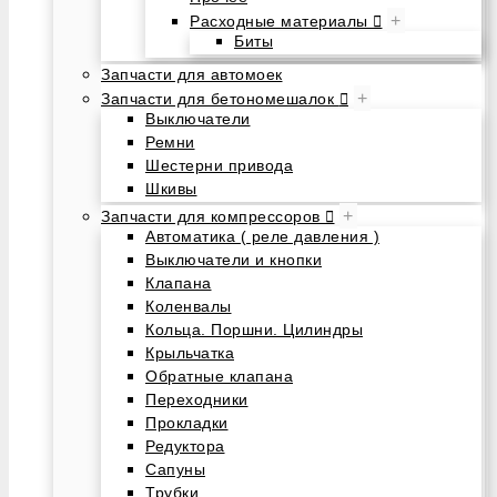
+
Расходные материалы
Биты
Запчасти для автомоек
+
Запчасти для бетономешалок
Выключатели
Ремни
Шестерни привода
Шкивы
+
Запчасти для компрессоров
Автоматика ( реле давления )
Выключатели и кнопки
Клапана
Коленвалы
Кольца. Поршни. Цилиндры
Крыльчатка
Обратные клапана
Переходники
Прокладки
Редуктора
Сапуны
Трубки