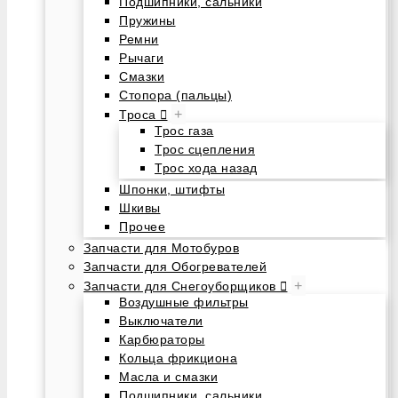
Подшипники, сальники
Пружины
Ремни
Рычаги
Смазки
Стопора (пальцы)
+
Троса
Трос газа
Трос сцепления
Трос хода назад
Шпонки, штифты
Шкивы
Прочее
Запчасти для Мотобуров
Запчасти для Обогревателей
+
Запчасти для Снегоуборщиков
Воздушные фильтры
Выключатели
Карбюраторы
Кольца фрикциона
Масла и смазки
Подшипники, сальники