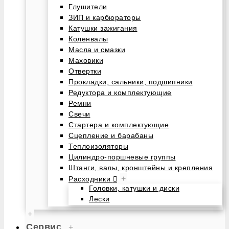
Глушители
ЗИП и карбюраторы
Катушки зажигания
Коленвалы
Масла и смазки
Маховики
Отвертки
Прокладки, сальники, подшипники
Редуктора и комплектующие
Ремни
Свечи
Стартера и комплектующие
Сцепление и барабаны
Теплоизоляторы
Цилиндро-поршневые группы
Штанги, валы, кронштейны и крепления
+
Расходники
Головки, катушки и диски
Лески
+
Сервис
+