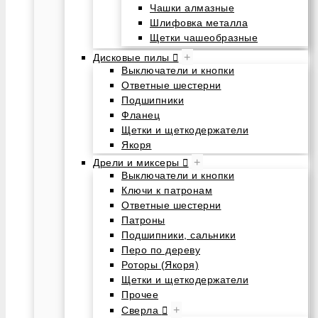
Чашки алмазные
Шлифовка металла
Щетки чашеобразные
+
Дисковые пилы
Выключатели и кнопки
Ответные шестерни
Подшипники
Фланец
Щетки и щеткодержатели
Якоря
+
Дрели и миксеры
Выключатели и кнопки
Ключи к патронам
Ответные шестерни
Патроны
Подшипники, сальники
Перо по дереву
Роторы (Якоря)
Щетки и щеткодержатели
Прочее
+
Сверла