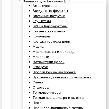
+
Запчасти для Бензопил
Амортизаторы
Воздушные фильтры
Впускные патрубки
Глушители
ЗИП и Карбюраторы
Катушки зажигания
Коленвалы
Крышки тормоза цепи
Масла
Маслонасосы и привода
Маховики
Натяжители цепей
Отвертки
Пробки бензо-маслобака
Прокладки, сальники, подшипники
Свечи
Стартера
Теплоизоляторы
Топливные фильтра и шланги
Цепи
Цилиндро-поршневые группы