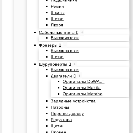
Подшипники
Ремни
Шкивы
Щетки
Якоря
+
Сабельные пилы
Выключатели
+
Фрезеры
Выключатели
Щетки
+
Шуруповерты
Выключатели
+
Двигатели
Оригиналы DeWALT
Оригиналы Makita
Оригиналы Metabo
Зарядные устройства
Патроны
Перо по дереву
Редуктора
Щетки
Прочее