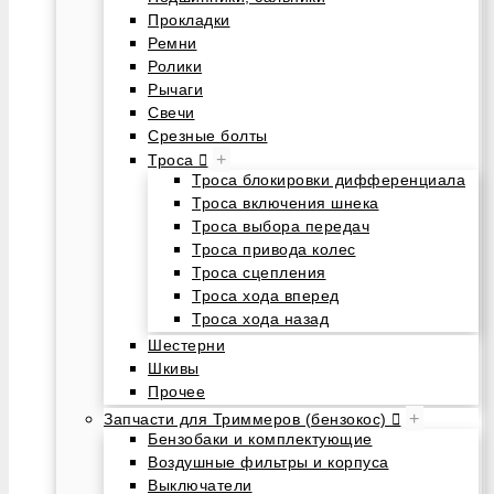
Прокладки
Ремни
Ролики
Рычаги
Свечи
Срезные болты
+
Троса
Троса блокировки дифференциала
Троса включения шнека
Троса выбора передач
Троса привода колес
Троса сцепления
Троса хода вперед
Троса хода назад
Шестерни
Шкивы
Прочее
+
Запчасти для Триммеров (бензокос)
Бензобаки и комплектующие
Воздушные фильтры и корпуса
Выключатели