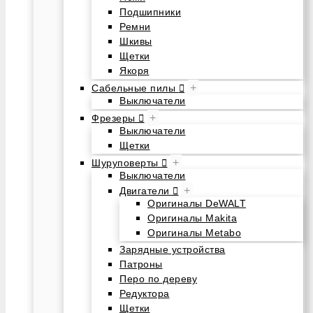
Подшипники
Ремни
Шкивы
Щетки
Якоря
+
Сабельные пилы
Выключатели
+
Фрезеры
Выключатели
Щетки
+
Шуруповерты
Выключатели
+
Двигатели
Оригиналы DeWALT
Оригиналы Makita
Оригиналы Metabo
Зарядные устройства
Патроны
Перо по дереву
Редуктора
Щетки