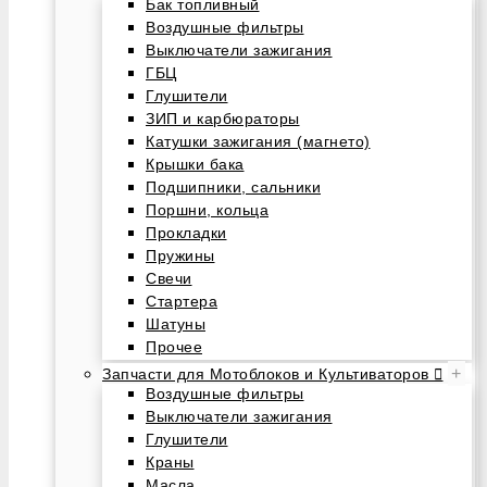
Бак топливный
Воздушные фильтры
Выключатели зажигания
ГБЦ
Глушители
ЗИП и карбюраторы
Катушки зажигания (магнето)
Крышки бака
Подшипники, сальники
Поршни, кольца
Прокладки
Пружины
Свечи
Стартера
Шатуны
Прочее
+
Запчасти для Мотоблоков и Культиваторов
Воздушные фильтры
Выключатели зажигания
Глушители
Краны
Масла