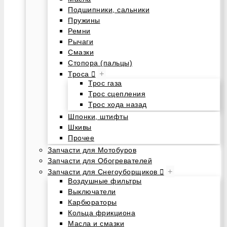
Подшипники, сальники
Пружины
Ремни
Рычаги
Смазки
Стопора (пальцы)
+
Троса
Трос газа
Трос сцепления
Трос хода назад
Шпонки, штифты
Шкивы
Прочее
Запчасти для Мотобуров
Запчасти для Обогревателей
+
Запчасти для Снегоуборщиков
Воздушные фильтры
Выключатели
Карбюраторы
Кольца фрикциона
Масла и смазки