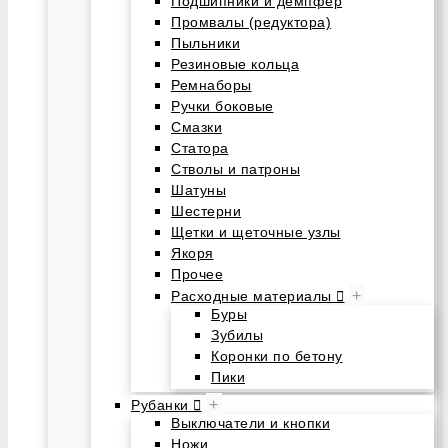
Подшипники и демпфер
Промвалы (редуктора)
Пыльники
Резиновые кольца
Ремнаборы
Ручки боковые
Смазки
Статора
Стволы и патроны
Шатуны
Шестерни
Щетки и щеточные узлы
Якоря
Прочее
+
Расходные материалы
Буры
Зубилы
Коронки по бетону
Пики
+
Рубанки
Выключатели и кнопки
Ножи