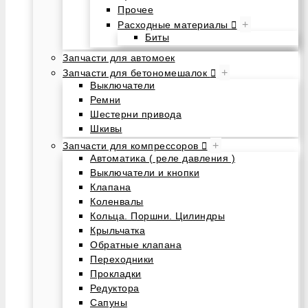
Прочее
+
Расходные материалы
Биты
Запчасти для автомоек
+
Запчасти для бетономешалок
Выключатели
Ремни
Шестерни привода
Шкивы
+
Запчасти для компрессоров
Автоматика ( реле давления )
Выключатели и кнопки
Клапана
Коленвалы
Кольца. Поршни. Цилиндры
Крыльчатка
Обратные клапана
Переходники
Прокладки
Редуктора
Сапуны