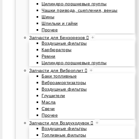
Цилиндро-поршневые группы
Чашки привода, сцепления, венцы
Шины
Шпильки и гайки
Прочее
+
Запчасти для Бензорезов
Воздушные фильтры
Карбюраторы
Ремни
Цилиндро-поршневые группы
+
Запчасти для Виброплит
Баки топливные
Виброамортизаторы
Воздушные фильтры
Глушители
Масла
Свечи
Прочее
+
Запчасти для Воздуходувок
Воздушные фильтры
Топливные фильтры