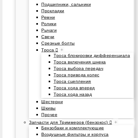
Подшипники, сальники
Прокладки
Ремни
Ролики
Рычаги
Свечи
Срезные болты
+
Троса
Троса блокировки дифференциала
Троса включения шнека
Троса выбора передач
Троса привода колес
Троса сцепления
Троса хода вперед
Троса хода назад
Шестерни
Шкивы
Прочее
+
Запчасти для Триммеров (бензокос)
Бензобаки и комплектующие
Воздушные фильтры и корпуса