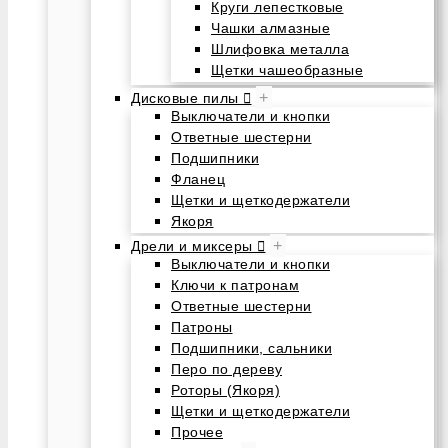
Круги лепестковые
Чашки алмазные
Шлифовка металла
Щетки чашеобразные
+
Дисковые пилы
Выключатели и кнопки
Ответные шестерни
Подшипники
Фланец
Щетки и щеткодержатели
Якоря
+
Дрели и миксеры
Выключатели и кнопки
Ключи к патронам
Ответные шестерни
Патроны
Подшипники, сальники
Перо по дереву
Роторы (Якоря)
Щетки и щеткодержатели
Прочее