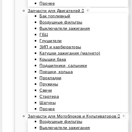
Прочее
+
Запчасти для Двигателей
Бак топливный
Воздушные фильтры
Выключатели зажигания
ГБЦ
Глушители
ЗИП и карбюраторы
Катушки зажигания (магнето)
Крышки бака
Подшипники, сальники
Поршни, кольца
Прокладки
Пружины
Свечи
Стартера
Шатуны
Прочее
+
Запчасти для Мотоблоков и Культиваторов
Воздушные фильтры
Выключатели зажигания