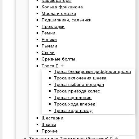
Карбюраторы
Кольца фрикциона
Масла и смазки
Подшипники, сальники
Прокладки
Ремни
Ролики
Рычаги
Свечи
Срезные болты
+
Троса
Троса блокировки дифференциала
Троса включения шнека
Троса выбора передач
Троса привода колес
Троса сцепления
Троса хода вперед
Троса хода назад
Шестерни
Шкивы
Прочее
+
Запчасти для Триммеров (бензокос)