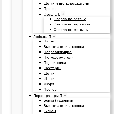
Щетки и щеткодержатели
Прочее
+
Сверла
Сверла по бетону
Сверла по керамике
Сверла по металлу
+
Лобзики
Пилки
Выключатели и кнопки
Направляющие
Пилкодержатели
Подшипники
Шестерни
Щетки
Штоки
Якоря
Прочее
+
Перфораторы
Бойки (ударники)
Выключатели и кнопки
Гильзы