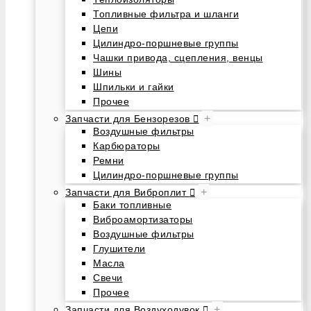
Топливные фильтра и шланги
Цепи
Цилиндро-поршневые группы
Чашки привода, сцепления, венцы
Шины
Шпильки и гайки
Прочее
+
Запчасти для Бензорезов
Воздушные фильтры
Карбюраторы
Ремни
Цилиндро-поршневые группы
+
Запчасти для Виброплит
Баки топливные
Виброамортизаторы
Воздушные фильтры
Глушители
Масла
Свечи
Прочее
+
Запчасти для Воздуходувок