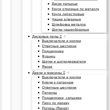
Диски пильные
Круги отрезные по металлу
Круги лепестковые
Чашки алмазные
Шлифовка металла
Щетки чашеобразные
+
Дисковые пилы
Выключатели и кнопки
Ответные шестерни
Подшипники
Фланец
Щетки и щеткодержатели
Якоря
+
Дрели и миксеры
Выключатели и кнопки
Ключи к патронам
Ответные шестерни
Патроны
Подшипники, сальники
Перо по дереву
Роторы (Якоря)