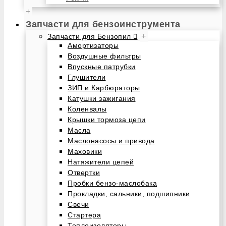
+
Запчасти для бензоинструмента
+
Запчасти для Бензопил
Амортизаторы
Воздушные фильтры
Впускные патрубки
Глушители
ЗИП и Карбюраторы
Катушки зажигания
Коленвалы
Крышки тормоза цепи
Масла
Маслонасосы и привода
Маховики
Натяжители цепей
Отвертки
Пробки бензо-маслобака
Прокладки, сальники, подшипники
Свечи
Стартера
Теплоизоляторы