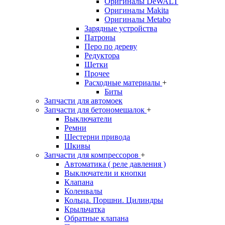
Оригиналы DeWALT
Оригиналы Makita
Оригиналы Metabo
Зарядные устройства
Патроны
Перо по дереву
Редуктора
Щетки
Прочее
Расходные материалы
+
Биты
Запчасти для автомоек
Запчасти для бетономешалок
+
Выключатели
Ремни
Шестерни привода
Шкивы
Запчасти для компрессоров
+
Автоматика ( реле давления )
Выключатели и кнопки
Клапана
Коленвалы
Кольца. Поршни. Цилиндры
Крыльчатка
Обратные клапана