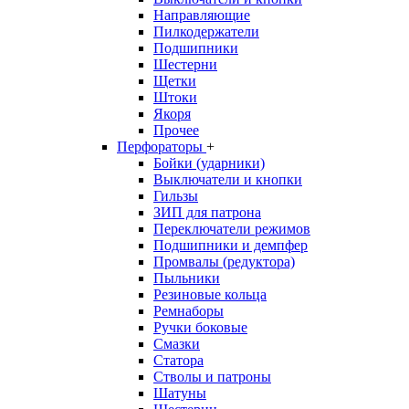
Направляющие
Пилкодержатели
Подшипники
Шестерни
Щетки
Штоки
Якоря
Прочее
Перфораторы
+
Бойки (ударники)
Выключатели и кнопки
Гильзы
ЗИП для патрона
Переключатели режимов
Подшипники и демпфер
Промвалы (редуктора)
Пыльники
Резиновые кольца
Ремнаборы
Ручки боковые
Смазки
Статора
Стволы и патроны
Шатуны