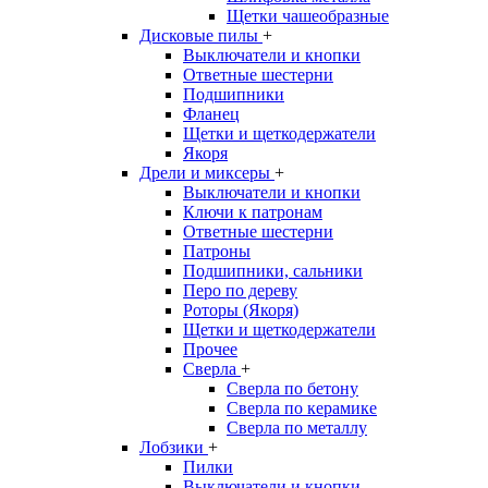
Щетки чашеобразные
Дисковые пилы
+
Выключатели и кнопки
Ответные шестерни
Подшипники
Фланец
Щетки и щеткодержатели
Якоря
Дрели и миксеры
+
Выключатели и кнопки
Ключи к патронам
Ответные шестерни
Патроны
Подшипники, сальники
Перо по дереву
Роторы (Якоря)
Щетки и щеткодержатели
Прочее
Сверла
+
Сверла по бетону
Сверла по керамике
Сверла по металлу
Лобзики
+
Пилки
Выключатели и кнопки