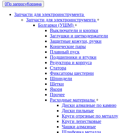
0
По запросу
Корзина
Запчасти для электроинструмента
Запчасти для электроинструмента
+
Болгарки (УШМ)
+
Выключатели и кнопки
Заглушки и щеткодержатели
Защитные кожухи, ручки
Конические пары
Плавный пуск
Подшипники и втулки
Редуктора и корпуса
Статора
Фиксаторы шестерни
Шпиндели
Щетки
Якоря
Прочее
Расходные материалы
+
Диски алмазные по камню
Диски пильные
Круги отрезные по металлу
Круги лепестковые
Чашки алмазные
Шлифовка металла