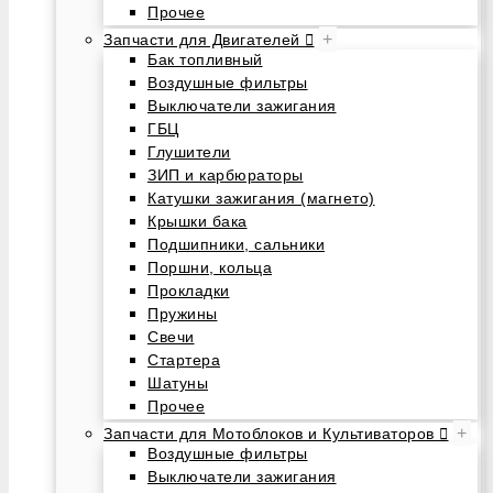
Прочее
+
Запчасти для Двигателей
Бак топливный
Воздушные фильтры
Выключатели зажигания
ГБЦ
Глушители
ЗИП и карбюраторы
Катушки зажигания (магнето)
Крышки бака
Подшипники, сальники
Поршни, кольца
Прокладки
Пружины
Свечи
Стартера
Шатуны
Прочее
+
Запчасти для Мотоблоков и Культиваторов
Воздушные фильтры
Выключатели зажигания