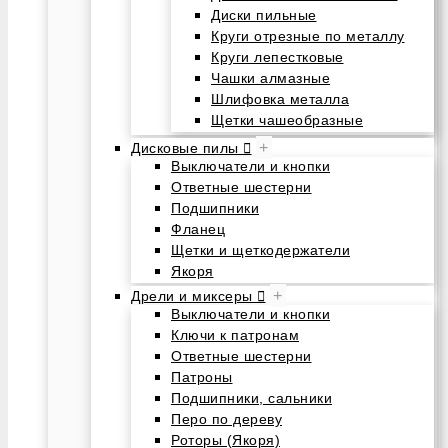
Диски пильные
Круги отрезные по металлу
Круги лепестковые
Чашки алмазные
Шлифовка металла
Щетки чашеобразные
+
Дисковые пилы
Выключатели и кнопки
Ответные шестерни
Подшипники
Фланец
Щетки и щеткодержатели
Якоря
+
Дрели и миксеры
Выключатели и кнопки
Ключи к патронам
Ответные шестерни
Патроны
Подшипники, сальники
Перо по дереву
Роторы (Якоря)