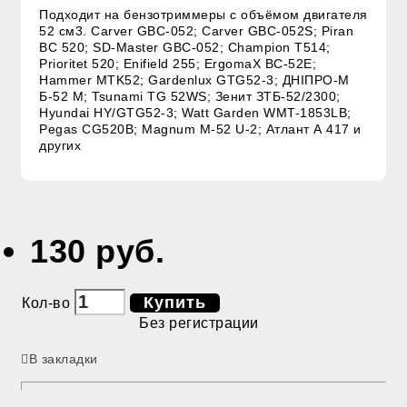
Подходит на б
ензотриммеры с объёмом двигателя
52 см3.
Carver GBC-052; Carver GBC-052S; Piran
BC 520; SD-Master GBC-052; Champion T514;
Prioritet 520; Enifield 255; ErgomaX BC-52E;
Hammer MTK52; Gardenlux GTG52-3; ДНІПРО-М
Б-52 М; Tsunami TG 52WS; Зенит ЗТБ-52/2300;
Hyundai HY/GTG52-3; Watt Garden WMT-1853LB;
Pegas CG520B; Magnum М-52 U-2; Атлант А 417 и
других
130 руб.
Купить
Кол-во
Без регистрации
В закладки