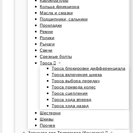
Карбюраторы
Кольца фрикциона
Масла и смазки
Подшипники, сальники
Прокладки
Ремни
Ролики
Рычаги
Свечи
Срезные болты
+
Троса
Троса блокировки дифференциала
Троса включения шнека
Троса выбора передач
Троса привода колес
Троса сцепления
Троса хода вперед
Троса хода назад
Шестерни
Шкивы
Прочее
+
Запчасти для Триммеров (бензокос)