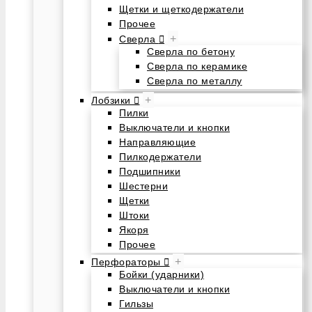
Щетки и щеткодержатели
Прочее
+
Сверла
Сверла по бетону
Сверла по керамике
Сверла по металлу
+
Лобзики
Пилки
Выключатели и кнопки
Направляющие
Пилкодержатели
Подшипники
Шестерни
Щетки
Штоки
Якоря
Прочее
+
Перфораторы
Бойки (ударники)
Выключатели и кнопки
Гильзы