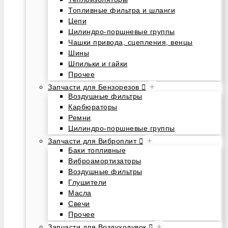
Топливные фильтра и шланги
Цепи
Цилиндро-поршневые группы
Чашки привода, сцепления, венцы
Шины
Шпильки и гайки
Прочее
+
Запчасти для Бензорезов
Воздушные фильтры
Карбюраторы
Ремни
Цилиндро-поршневые группы
+
Запчасти для Виброплит
Баки топливные
Виброамортизаторы
Воздушные фильтры
Глушители
Масла
Свечи
Прочее
+
Запчасти для Воздуходувок