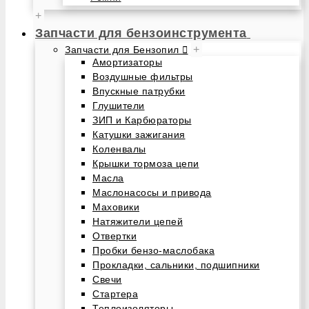
+
Запчасти для бензоинструмента
+
Запчасти для Бензопил
Амортизаторы
Воздушные фильтры
Впускные патрубки
Глушители
ЗИП и Карбюраторы
Катушки зажигания
Коленвалы
Крышки тормоза цепи
Масла
Маслонасосы и привода
Маховики
Натяжители цепей
Отвертки
Пробки бензо-маслобака
Прокладки, сальники, подшипники
Свечи
Стартера
Теплоизоляторы