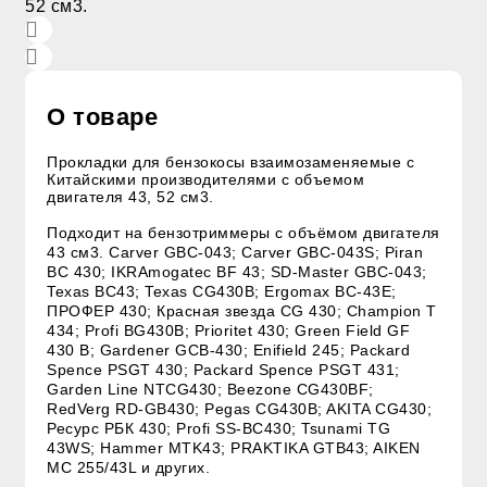
О товаре
Прокладки для бензокосы взаимозаменяемые с
Китайскими производителями с объемом
двигателя 43, 52 см3.
Подходит на б
ензотриммеры с объёмом двигателя
43 см3.
Carver GBC-043; Carver GBC-043S; Piran
BC 430; IKRAmogatec BF 43; SD-Master GBC-043;
Texas BC43; Texas CG430B; Ergomax BC-43E;
ПРОФЕР 430; Красная звезда CG 430; Champion T
434; Profi BG430B; Prioritet 430; Green Field GF
430 B; Gardener GCB-430; Enifield 245; Packard
Spence PSGT 430; Packard Spence PSGT 431;
Garden Line NTCG430; Beezone CG430BF;
RedVerg RD-GB430; Pegas CG430B; AKITA CG430;
Ресурс РБК 430; Profi SS-BC430; Tsunami TG
43WS; Hammer MTK43; PRAKTIKA GTB43; AIKEN
MC 255/43L и других.