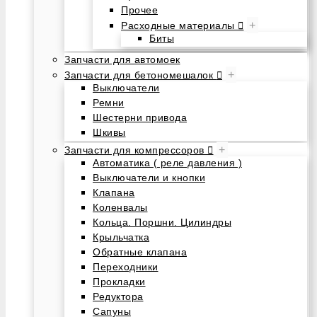
Прочее
+
Расходные материалы
Биты
Запчасти для автомоек
+
Запчасти для бетономешалок
Выключатели
Ремни
Шестерни привода
Шкивы
+
Запчасти для компрессоров
Автоматика ( реле давления )
Выключатели и кнопки
Клапана
Коленвалы
Кольца. Поршни. Цилиндры
Крыльчатка
Обратные клапана
Переходники
Прокладки
Редуктора
Сапуны