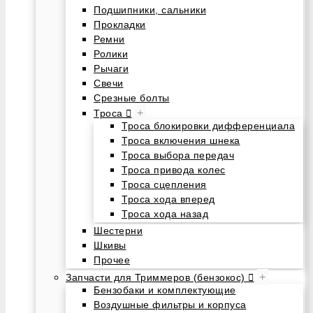
Подшипники, сальники
Прокладки
Ремни
Ролики
Рычаги
Свечи
Срезные болты
+
Троса
Троса блокировки дифференциала
Троса включения шнека
Троса выбора передач
Троса привода колес
Троса сцепления
Троса хода вперед
Троса хода назад
Шестерни
Шкивы
Прочее
+
Запчасти для Триммеров (бензокос)
Бензобаки и комплектующие
Воздушные фильтры и корпуса