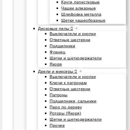
Круги лепестковые
Чашки алмазные
Шлифовка металла
Щетки чашеобразные
+
Дисковые пилы
Выключатели и кнопки
Ответные шестерни
Подшипники
Фланец
Щетки и щеткодержатели
Якоря
+
Дрели и миксеры
Выключатели и кнопки
Ключи к патронам
Ответные шестерни
Патроны
Подшипники, сальники
Перо по дереву
Роторы (Якоря)
Щетки и щеткодержатели
Прочее