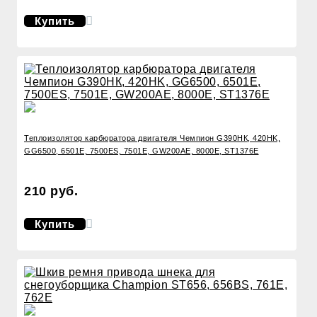
Купить
Теплоизолятор карбюратора двигателя Чемпион G390НК, 420HK,
GG6500, 6501Е, 7500ES, 7501Е, GW200AE, 8000E, ST1376E
210 руб.
Купить