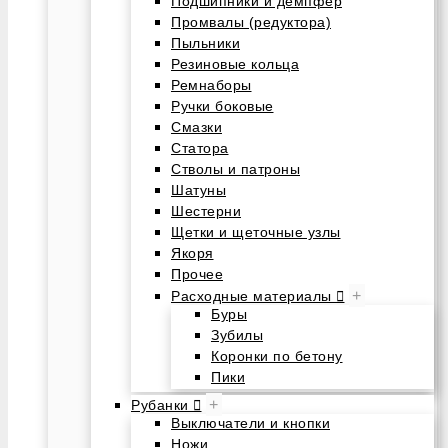
Подшипники и демпфер
Промвалы (редуктора)
Пыльники
Резиновые кольца
Ремнаборы
Ручки боковые
Смазки
Статора
Стволы и патроны
Шатуны
Шестерни
Щетки и щеточные узлы
Якоря
Прочее
+
Расходные материалы
Буры
Зубилы
Коронки по бетону
Пики
+
Рубанки
Выключатели и кнопки
Ножи