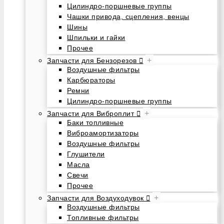
Цилиндро-поршневые группы
Чашки привода, сцепления, венцы
Шины
Шпильки и гайки
Прочее
+
Запчасти для Бензорезов
Воздушные фильтры
Карбюраторы
Ремни
Цилиндро-поршневые группы
+
Запчасти для Виброплит
Баки топливные
Виброамортизаторы
Воздушные фильтры
Глушители
Масла
Свечи
Прочее
+
Запчасти для Воздуходувок
Воздушные фильтры
Топливные фильтры