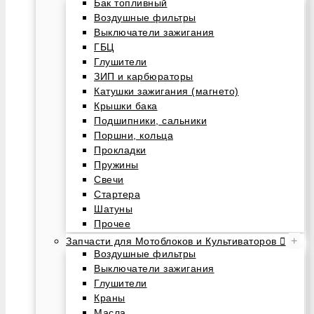
Бак топливный
Воздушные фильтры
Выключатели зажигания
ГБЦ
Глушители
ЗИП и карбюраторы
Катушки зажигания (магнето)
Крышки бака
Подшипники, сальники
Поршни, кольца
Прокладки
Пружины
Свечи
Стартера
Шатуны
Прочее
+
Запчасти для Мотоблоков и Культиваторов
Воздушные фильтры
Выключатели зажигания
Глушители
Краны
Масла