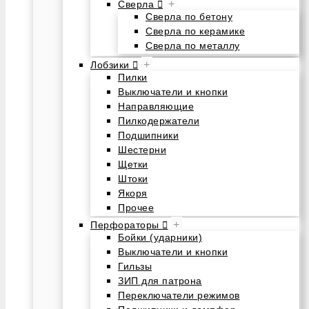
+
Сверла
Сверла по бетону
Сверла по керамике
Сверла по металлу
+
Лобзики
Пилки
Выключатели и кнопки
Направляющие
Пилкодержатели
Подшипники
Шестерни
Щетки
Штоки
Якоря
Прочее
+
Перфораторы
Бойки (ударники)
Выключатели и кнопки
Гильзы
ЗИП для патрона
Переключатели режимов