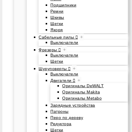
Подшипники
Ремни
Шкивы
Щетки
Якоря
+
Сабельные пилы
Выключатели
+
Фрезеры
Выключатели
Щетки
+
Шуруповерты
Выключатели
+
Двигатели
Оригиналы DeWALT
Оригиналы Makita
Оригиналы Metabo
Зарядные устройства
Патроны
Перо по дереву
Редуктора
Щетки