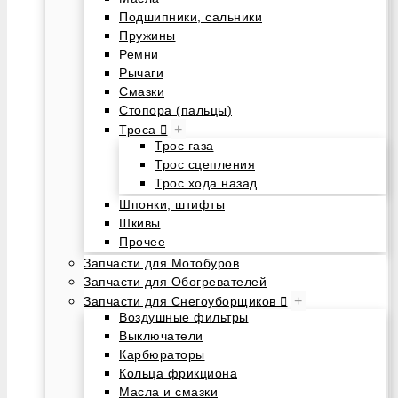
Подшипники, сальники
Пружины
Ремни
Рычаги
Смазки
Стопора (пальцы)
+
Троса
Трос газа
Трос сцепления
Трос хода назад
Шпонки, штифты
Шкивы
Прочее
Запчасти для Мотобуров
Запчасти для Обогревателей
+
Запчасти для Снегоуборщиков
Воздушные фильтры
Выключатели
Карбюраторы
Кольца фрикциона
Масла и смазки