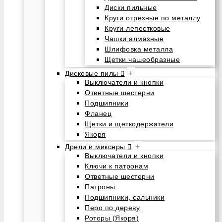
Диски пильные
Круги отрезные по металлу
Круги лепестковые
Чашки алмазные
Шлифовка металла
Щетки чашеобразные
+
Дисковые пилы
Выключатели и кнопки
Ответные шестерни
Подшипники
Фланец
Щетки и щеткодержатели
Якоря
+
Дрели и миксеры
Выключатели и кнопки
Ключи к патронам
Ответные шестерни
Патроны
Подшипники, сальники
Перо по дереву
Роторы (Якоря)