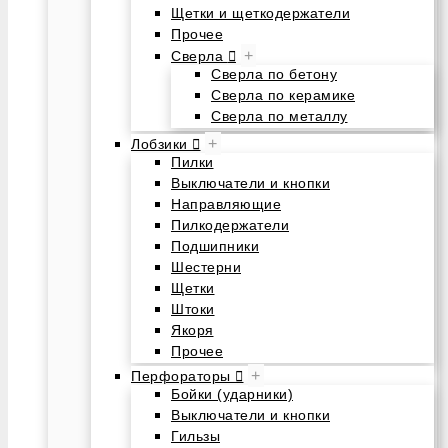
Щетки и щеткодержатели
Прочее
+
Сверла
Сверла по бетону
Сверла по керамике
Сверла по металлу
+
Лобзики
Пилки
Выключатели и кнопки
Направляющие
Пилкодержатели
Подшипники
Шестерни
Щетки
Штоки
Якоря
Прочее
+
Перфораторы
Бойки (ударники)
Выключатели и кнопки
Гильзы