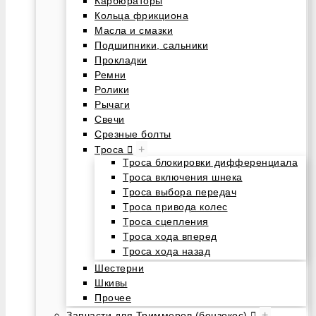
Карбюраторы
Кольца фрикциона
Масла и смазки
Подшипники, сальники
Прокладки
Ремни
Ролики
Рычаги
Свечи
Срезные болты
+
Троса
Троса блокировки дифференциала
Троса включения шнека
Троса выбора передач
Троса привода колес
Троса сцепления
Троса хода вперед
Троса хода назад
Шестерни
Шкивы
Прочее
+
Запчасти для Триммеров (бензокос)