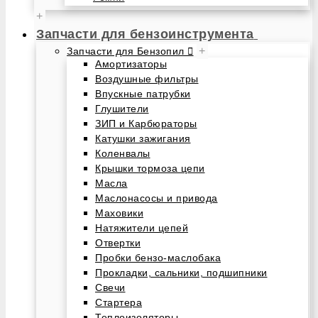
+
Запчасти для бензоинструмента
+
Запчасти для Бензопил
Амортизаторы
Воздушные фильтры
Впускные патрубки
Глушители
ЗИП и Карбюраторы
Катушки зажигания
Коленвалы
Крышки тормоза цепи
Масла
Маслонасосы и привода
Маховики
Натяжители цепей
Отвертки
Пробки бензо-маслобака
Прокладки, сальники, подшипники
Свечи
Стартера
Теплоизоляторы