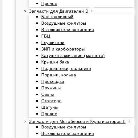
Прочее
+
Запчасти для Двигателей
Бак топливный
Воздушные фильтры
Выключатели зажигания
ГБЦ
Глушители
ЗИП и карбюраторы
Катушки зажигания (магнето)
Крышки бака
Подшипники, сальники
Поршни, кольца
Прокладки
Пружины
Свечи
Стартера
Шатуны
Прочее
+
Запчасти для Мотоблоков и Культиваторов
Воздушные фильтры
Выключатели зажигания