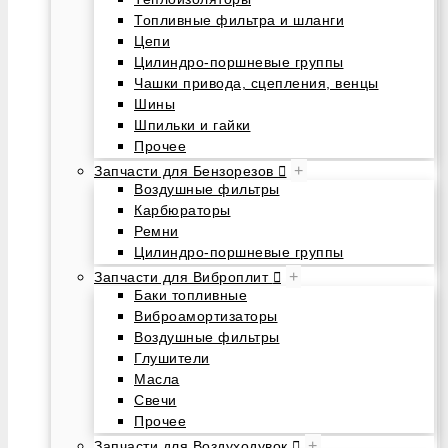
Топливные фильтра и шланги
Цепи
Цилиндро-поршневые группы
Чашки привода, сцепления, венцы
Шины
Шпильки и гайки
Прочее
+
Запчасти для Бензорезов
Воздушные фильтры
Карбюраторы
Ремни
Цилиндро-поршневые группы
+
Запчасти для Виброплит
Баки топливные
Виброамортизаторы
Воздушные фильтры
Глушители
Масла
Свечи
Прочее
+
Запчасти для Воздуходувок