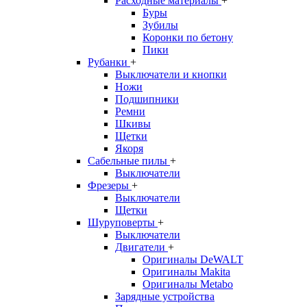
Расходные материалы
+
Буры
Зубилы
Коронки по бетону
Пики
Рубанки
+
Выключатели и кнопки
Ножи
Подшипники
Ремни
Шкивы
Щетки
Якоря
Сабельные пилы
+
Выключатели
Фрезеры
+
Выключатели
Щетки
Шуруповерты
+
Выключатели
Двигатели
+
Оригиналы DeWALT
Оригиналы Makita
Оригиналы Metabo
Зарядные устройства