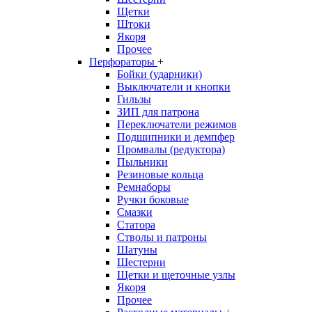
Щетки
Штоки
Якоря
Прочее
Перфораторы
+
Бойки (ударники)
Выключатели и кнопки
Гильзы
ЗИП для патрона
Переключатели режимов
Подшипники и демпфер
Промвалы (редуктора)
Пыльники
Резиновые кольца
Ремнаборы
Ручки боковые
Смазки
Статора
Стволы и патроны
Шатуны
Шестерни
Щетки и щеточные узлы
Якоря
Прочее