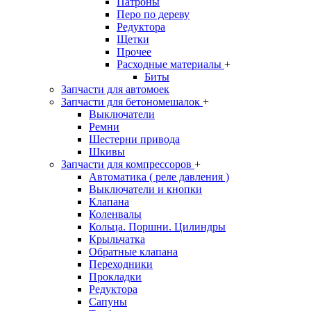
Патроны
Перо по дереву
Редуктора
Щетки
Прочее
Расходные материалы
+
Биты
Запчасти для автомоек
Запчасти для бетономешалок
+
Выключатели
Ремни
Шестерни привода
Шкивы
Запчасти для компрессоров
+
Автоматика ( реле давления )
Выключатели и кнопки
Клапана
Коленвалы
Кольца. Поршни. Цилиндры
Крыльчатка
Обратные клапана
Переходники
Прокладки
Редуктора
Сапуны