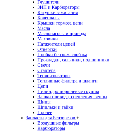
Глушители
ЗИП и Карбюраторы
Катушки зажигания
Коленвалы
Крышки тормоза цепи
Масла
Маслонасосы и привода
Маховики
Натяжители цепей
Отвертки
Пробки бензо-маслобака
Прокладки, сальники, подшипники
Свечи
Стартера
Теплоизоляторы
Топливные фильтра и шланги
Цепи
Цилиндро-поршневые группы
Чашки привода, сцепления, венцы
Шины
Шпильки и гайки
Прочее
Запчасти для Бензорезов
+
Воздушные фильтры
Карбюраторы