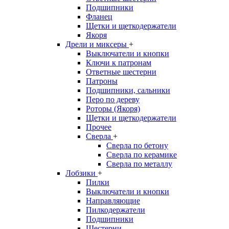
Подшипники
Фланец
Щетки и щеткодержатели
Якоря
Дрели и миксеры
+
Выключатели и кнопки
Ключи к патронам
Ответные шестерни
Патроны
Подшипники, сальники
Перо по дереву
Роторы (Якоря)
Щетки и щеткодержатели
Прочее
Сверла
+
Сверла по бетону
Сверла по керамике
Сверла по металлу
Лобзики
+
Пилки
Выключатели и кнопки
Направляющие
Пилкодержатели
Подшипники
Шестерни