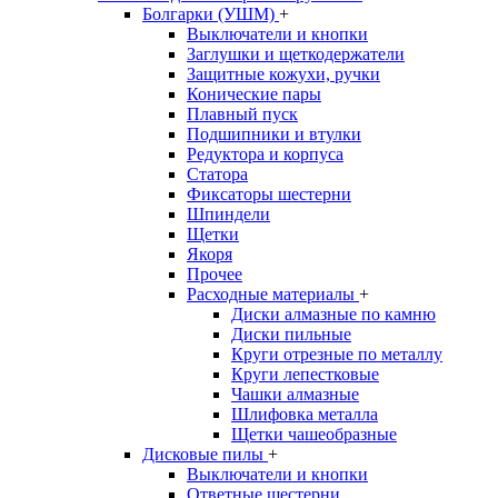
Болгарки (УШМ)
+
Выключатели и кнопки
Заглушки и щеткодержатели
Защитные кожухи, ручки
Конические пары
Плавный пуск
Подшипники и втулки
Редуктора и корпуса
Статора
Фиксаторы шестерни
Шпиндели
Щетки
Якоря
Прочее
Расходные материалы
+
Диски алмазные по камню
Диски пильные
Круги отрезные по металлу
Круги лепестковые
Чашки алмазные
Шлифовка металла
Щетки чашеобразные
Дисковые пилы
+
Выключатели и кнопки
Ответные шестерни