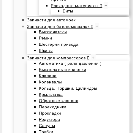
+
Расходные материалы
Биты
Запчасти для автомоек
+
Запчасти для бетономешалок
Выключатели
Ремни
Шестерни привода
Шкивы
+
Запчасти для компрессоров
Автоматика ( реле давления )
Выключатели и кнопки
Клапана
Коленвалы
Кольца. Поршни. Цилиндры
Крыльчатка
Обратные клапана
Переходники
Прокладки
Редуктора
Сапуны
Трубки