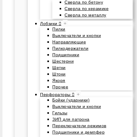
Сверла по бетону
Сверла по керамике
Сверла по металлу
+
Лобзики
Пилки
Выключатели и кнопки
Направляющие
Пилкодержатели
Подшипники
Шестерни
Щетки
Штоки
Якоря
Прочее
+
Перфораторы
Бойки (ударники)
Выключатели и кнопки
Гильзы
ЗИП для патрона
Переключатели режимов
Подшипники и демпфер