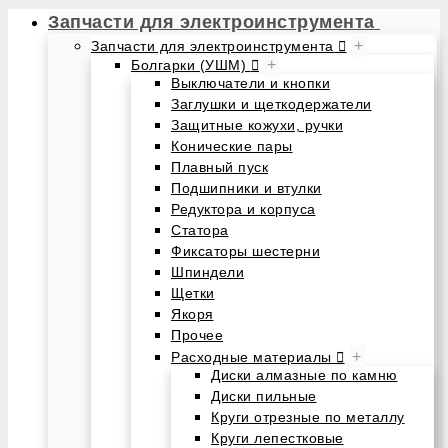
Запчасти для электроинструмента
+
Запчасти для электроинструмента
+
Болгарки (УШМ)
Выключатели и кнопки
Заглушки и щеткодержатели
Защитные кожухи, ручки
Конические пары
Плавный пуск
Подшипники и втулки
Редуктора и корпуса
Статора
Фиксаторы шестерни
Шпиндели
Щетки
Якоря
Прочее
+
Расходные материалы
Диски алмазные по камню
Диски пильные
Круги отрезные по металлу
Круги лепестковые