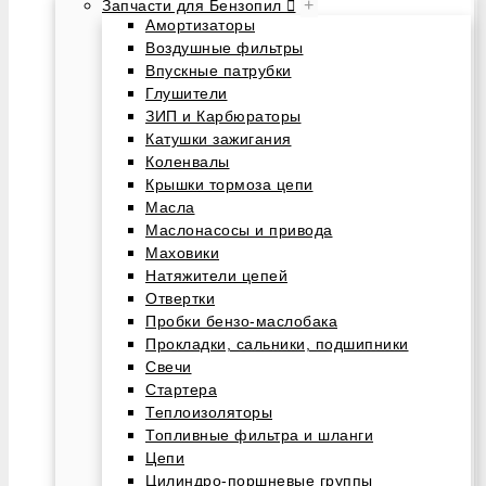
+
Запчасти для Бензопил
Амортизаторы
Воздушные фильтры
Впускные патрубки
Глушители
ЗИП и Карбюраторы
Катушки зажигания
Коленвалы
Крышки тормоза цепи
Масла
Маслонасосы и привода
Маховики
Натяжители цепей
Отвертки
Пробки бензо-маслобака
Прокладки, сальники, подшипники
Свечи
Стартера
Теплоизоляторы
Топливные фильтра и шланги
Цепи
Цилиндро-поршневые группы