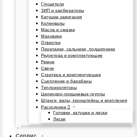
Глушители
ЗИП и карбюраторы
Катушки зажигания
Коленвалы
Масла и смазки
Маховики
Отвертки
Прокладки, сальники, подшипники
Редуктора и комплектующие
Ремни
Свечи
Стартера и комплектующие
Сцепление и барабаны
Теплоизоляторы
Цилиндро-поршневые группы
Штанги, валы, кронштейны и крепления
+
Расходники
Головки, катушки и диски
Лески
+
Сервис
+