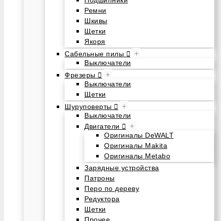
Подшипники
Ремни
Шкивы
Щетки
Якоря
+
Сабельные пилы
Выключатели
+
Фрезеры
Выключатели
Щетки
+
Шуруповерты
Выключатели
+
Двигатели
Оригиналы DeWALT
Оригиналы Makita
Оригиналы Metabo
Зарядные устройства
Патроны
Перо по дереву
Редуктора
Щетки
Прочее