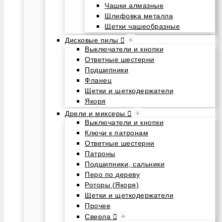
Чашки алмазные
Шлифовка металла
Щетки чашеобразные
+
Дисковые пилы
Выключатели и кнопки
Ответные шестерни
Подшипники
Фланец
Щетки и щеткодержатели
Якоря
+
Дрели и миксеры
Выключатели и кнопки
Ключи к патронам
Ответные шестерни
Патроны
Подшипники, сальники
Перо по дереву
Роторы (Якоря)
Щетки и щеткодержатели
Прочее
+
Сверла