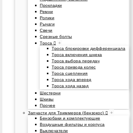
Прокладки
Ремни
Ролики
Рычаги
Свечи
Срезные болты
+
Троса
Троса блокировки дифференциала
Троса включения шнека
Троса выбора передач
Троса привода колес
Троса сцепления
Троса хода вперед
Троса хода назад
Шестерни
Шкивы
Прочее
+
Запчасти для Триммеров (бензокос)
Бензобаки и комплектующие
Воздушные фильтры и корпуса
Выключатели