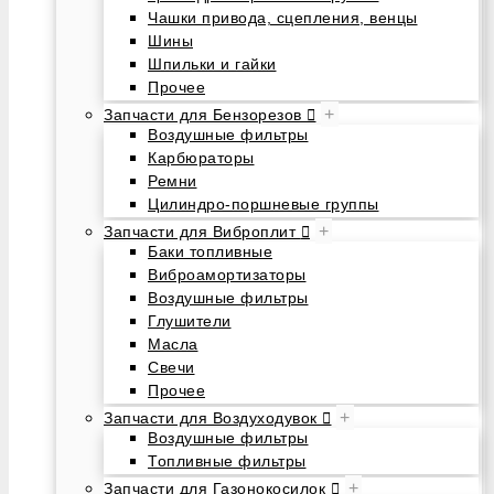
Чашки привода, сцепления, венцы
Шины
Шпильки и гайки
Прочее
+
Запчасти для Бензорезов
Воздушные фильтры
Карбюраторы
Ремни
Цилиндро-поршневые группы
+
Запчасти для Виброплит
Баки топливные
Виброамортизаторы
Воздушные фильтры
Глушители
Масла
Свечи
Прочее
+
Запчасти для Воздуходувок
Воздушные фильтры
Топливные фильтры
+
Запчасти для Газонокосилок