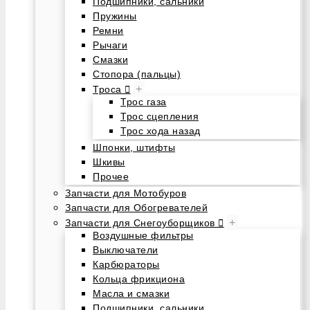
Подшипники, сальники
Пружины
Ремни
Рычаги
Смазки
Стопора (пальцы)
+
Троса
Трос газа
Трос сцепления
Трос хода назад
Шпонки, штифты
Шкивы
Прочее
Запчасти для Мотобуров
Запчасти для Обогревателей
+
Запчасти для Снегоуборщиков
Воздушные фильтры
Выключатели
Карбюраторы
Кольца фрикциона
Масла и смазки
Подшипники, сальники