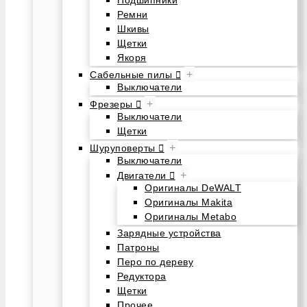
Подшипники
Ремни
Шкивы
Щетки
Якоря
+
Сабельные пилы
Выключатели
+
Фрезеры
Выключатели
Щетки
+
Шуруповерты
Выключатели
+
Двигатели
Оригиналы DeWALT
Оригиналы Makita
Оригиналы Metabo
Зарядные устройства
Патроны
Перо по дереву
Редуктора
Щетки
Прочее