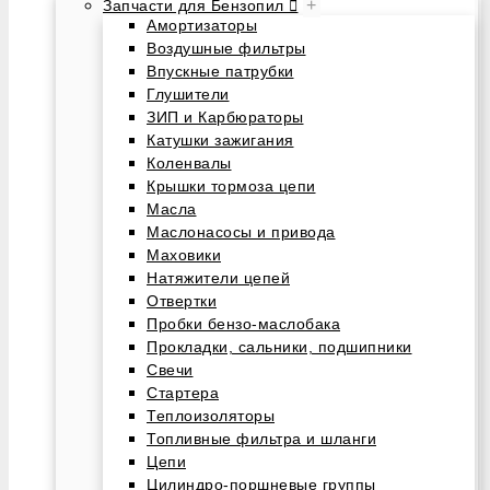
+
Запчасти для Бензопил
Амортизаторы
Воздушные фильтры
Впускные патрубки
Глушители
ЗИП и Карбюраторы
Катушки зажигания
Коленвалы
Крышки тормоза цепи
Масла
Маслонасосы и привода
Маховики
Натяжители цепей
Отвертки
Пробки бензо-маслобака
Прокладки, сальники, подшипники
Свечи
Стартера
Теплоизоляторы
Топливные фильтра и шланги
Цепи
Цилиндро-поршневые группы