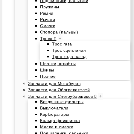
Подшипники, сальники
Пружины
Ремни
Рычаги
Смазки
Стопора (пальцы)
+
Троса
Трос газа
Трос сцепления
Трос хода назад
Шпонки, штифты
Шкивы
Прочее
Запчасти для Мотобуров
Запчасти для Обогревателей
+
Запчасти для Снегоуборщиков
Воздушные фильтры
Выключатели
Карбюраторы
Кольца фрикциона
Масла и смазки
Подшипники, сальники