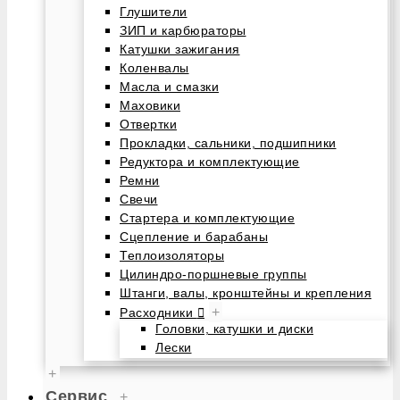
Глушители
ЗИП и карбюраторы
Катушки зажигания
Коленвалы
Масла и смазки
Маховики
Отвертки
Прокладки, сальники, подшипники
Редуктора и комплектующие
Ремни
Свечи
Стартера и комплектующие
Сцепление и барабаны
Теплоизоляторы
Цилиндро-поршневые группы
Штанги, валы, кронштейны и крепления
+
Расходники
Головки, катушки и диски
Лески
+
Сервис
+