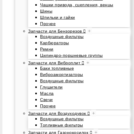
Чашки привода, сцепления, венцы
Шины
Шпильки и гайки
Прочее
+
Запчасти для Бензорезов
Воздушные фильтры
Карбюраторы
Ремни
Цилиндро-поршневые группы
+
Запчасти для Виброплит
Баки топливные
Виброамортизаторы
Воздушные фильтры
Глушители
Масла
Свечи
Прочее
+
Запчасти для Воздуходувок
Воздушные фильтры
Топливные фильтры
+
Запчасти для Газонокосилок