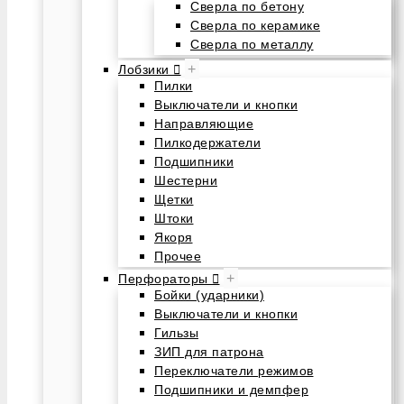
Сверла по бетону
Сверла по керамике
Сверла по металлу
+
Лобзики
Пилки
Выключатели и кнопки
Направляющие
Пилкодержатели
Подшипники
Шестерни
Щетки
Штоки
Якоря
Прочее
+
Перфораторы
Бойки (ударники)
Выключатели и кнопки
Гильзы
ЗИП для патрона
Переключатели режимов
Подшипники и демпфер