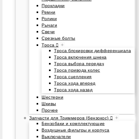
Прокладки
Ремни
Ролики
Рычаги
Свечи
Срезные болты
+
Троса
Троса блокировки дифференциала
Троса включения шнека
Троса выбора передач
Троса привода колес
Троса сцепления
Троса хода вперед
Троса хода назад
Шестерни
Шкивы
Прочее
+
Запчасти для Триммеров (бензокос)
Бензобаки и комплектующие
Воздушные фильтры и корпуса
Выключатели