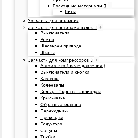
+
Расходные материалы
Биты
Запчасти для автомоек
+
Запчасти для бетономешалок
Выключатели
Ремни
Шестерни привода
Шкивы
+
Запчасти для компрессоров
Автоматика ( реле давления )
Выключатели и кнопки
Клапана
Коленвалы
Кольца. Поршни. Цилиндры
Крыльчатка
Обратные клапана
Переходники
Прокладки
Редуктора
Сапуны
Трубки