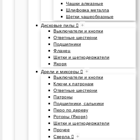
Чашки алмазные
Шлифовка металла
Щетки чашеобразные
+
Дисковые пилы
Выключатели и кнопки
Ответные шестерни
Подшипники
Фланец
Щетки и щеткодержатели
Якоря
+
Дрели и миксеры
Выключатели и кнопки
Ключи к патронам
Ответные шестерни
Патроны
Подшипники, сальники
Перо по дереву
Роторы (Якоря)
Щетки и щеткодержатели
Прочее
+
Сверла