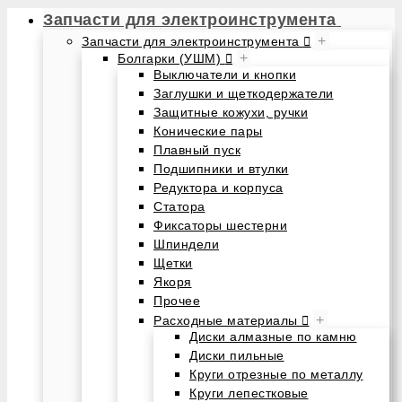
Запчасти для электроинструмента
+
Запчасти для электроинструмента
+
Болгарки (УШМ)
Выключатели и кнопки
Заглушки и щеткодержатели
Защитные кожухи, ручки
Конические пары
Плавный пуск
Подшипники и втулки
Редуктора и корпуса
Статора
Фиксаторы шестерни
Шпиндели
Щетки
Якоря
Прочее
+
Расходные материалы
Диски алмазные по камню
Диски пильные
Круги отрезные по металлу
Круги лепестковые