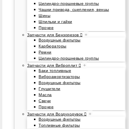
Цилиндро-поршневые группы
Чашки привода, сцепления, венцы
Шины
Шпильки и гайки
Прочее
+
Запчасти для Бензорезов
Воздушные фильтры
Карбюраторы
Ремни
Цилиндро-поршневые группы
+
Запчасти для Виброплит
Баки топливные
Виброамортизаторы
Воздушные фильтры
Глушители
Масла
Свечи
Прочее
+
Запчасти для Воздуходувок
Воздушные фильтры
Топливные фильтры