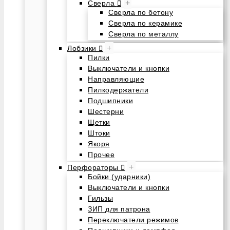
+
Сверла
Сверла по бетону
Сверла по керамике
Сверла по металлу
+
Лобзики
Пилки
Выключатели и кнопки
Направляющие
Пилкодержатели
Подшипники
Шестерни
Щетки
Штоки
Якоря
Прочее
+
Перфораторы
Бойки (ударники)
Выключатели и кнопки
Гильзы
ЗИП для патрона
Переключатели режимов