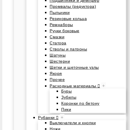
Подшипники и демпфер
Промвалы (редуктора)
Пыльники
Резиновые кольца
Ремнаборы
Ручки боковые
Смазки
Статора
Стволы и патроны
Шатуны
Шестерни
Щетки и щеточные узлы
Якоря
Прочее
+
Расходные материалы
Буры
Зубилы
Коронки по бетону
Пики
+
Рубанки
Выключатели и кнопки
Ножи