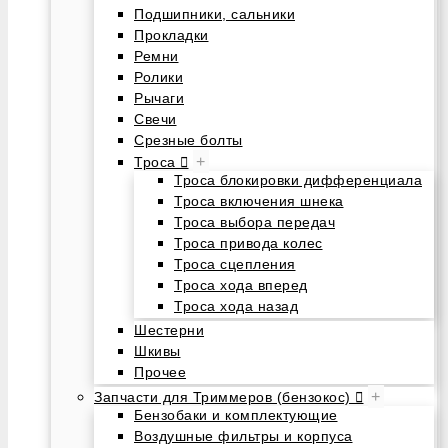
Подшипники, сальники
Прокладки
Ремни
Ролики
Рычаги
Свечи
Срезные болты
+
Троса
Троса блокировки дифференциала
Троса включения шнека
Троса выбора передач
Троса привода колес
Троса сцепления
Троса хода вперед
Троса хода назад
Шестерни
Шкивы
Прочее
+
Запчасти для Триммеров (бензокос)
Бензобаки и комплектующие
Воздушные фильтры и корпуса