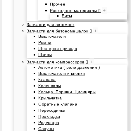
Прочее
+
Расходные материалы
Биты
Запчасти для автомоек
+
Запчасти для бетономешалок
Выключатели
Ремни
Шестерни привода
Шкивы
+
Запчасти для компрессоров
Автоматика ( реле давления )
Выключатели и кнопки
Клапана
Коленвалы
Кольца. Поршни. Цилиндры
Крыльчатка
Обратные клапана
Переходники
Прокладки
Редуктора
Сапуны