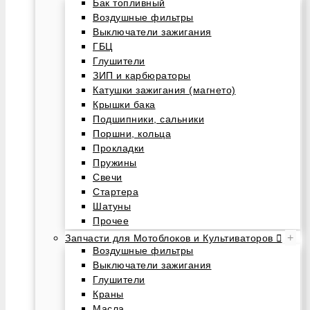
Бак топливный
Воздушные фильтры
Выключатели зажигания
ГБЦ
Глушители
ЗИП и карбюраторы
Катушки зажигания (магнето)
Крышки бака
Подшипники, сальники
Поршни, кольца
Прокладки
Пружины
Свечи
Стартера
Шатуны
Прочее
+
Запчасти для Мотоблоков и Культиваторов
Воздушные фильтры
Выключатели зажигания
Глушители
Краны
Масла