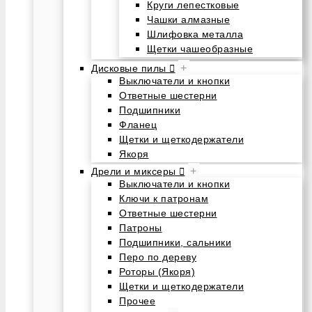
Круги лепестковые
Чашки алмазные
Шлифовка металла
Щетки чашеобразные
+
Дисковые пилы
Выключатели и кнопки
Ответные шестерни
Подшипники
Фланец
Щетки и щеткодержатели
Якоря
+
Дрели и миксеры
Выключатели и кнопки
Ключи к патронам
Ответные шестерни
Патроны
Подшипники, сальники
Перо по дереву
Роторы (Якоря)
Щетки и щеткодержатели
Прочее