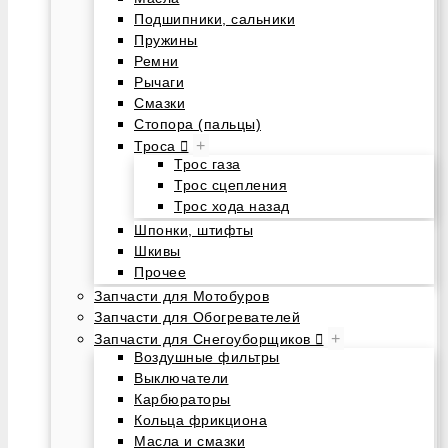
Подшипники, сальники
Пружины
Ремни
Рычаги
Смазки
Стопора (пальцы)
+
Троса
Трос газа
Трос сцепления
Трос хода назад
Шпонки, штифты
Шкивы
Прочее
Запчасти для Мотобуров
Запчасти для Обогревателей
+
Запчасти для Снегоуборщиков
Воздушные фильтры
Выключатели
Карбюраторы
Кольца фрикциона
Масла и смазки