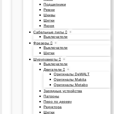
Подшипники
Ремни
Шкивы
Щетки
Якоря
+
Сабельные пилы
Выключатели
+
Фрезеры
Выключатели
Щетки
+
Шуруповерты
Выключатели
+
Двигатели
Оригиналы DeWALT
Оригиналы Makita
Оригиналы Metabo
Зарядные устройства
Патроны
Перо по дереву
Редуктора
Щетки