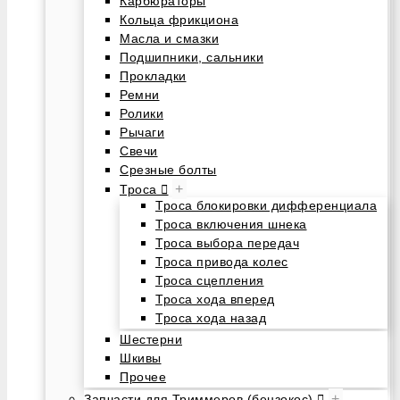
Карбюраторы
Кольца фрикциона
Масла и смазки
Подшипники, сальники
Прокладки
Ремни
Ролики
Рычаги
Свечи
Срезные болты
+
Троса
Троса блокировки дифференциала
Троса включения шнека
Троса выбора передач
Троса привода колес
Троса сцепления
Троса хода вперед
Троса хода назад
Шестерни
Шкивы
Прочее
+
Запчасти для Триммеров (бензокос)