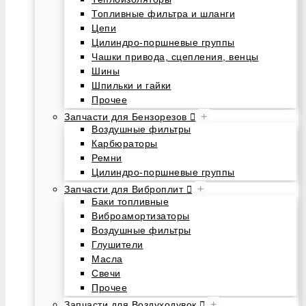
Топливные фильтра и шланги
Цепи
Цилиндро-поршневые группы
Чашки привода, сцепления, венцы
Шины
Шпильки и гайки
Прочее
+
Запчасти для Бензорезов
Воздушные фильтры
Карбюраторы
Ремни
Цилиндро-поршневые группы
+
Запчасти для Виброплит
Баки топливные
Виброамортизаторы
Воздушные фильтры
Глушители
Масла
Свечи
Прочее
+
Запчасти для Воздуходувок