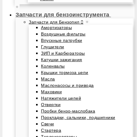
+
Запчасти для бензоинструмента
+
Запчасти для Бензопил
Амортизаторы
Воздушные фильтры
Впускные патрубки
Глушители
ЗИП и Карбюраторы
Катушки зажигания
Коленвалы
Крышки тормоза цепи
Масла
Маслонасосы и привода
Маховики
Натяжители цепей
Отвертки
Пробки бензо-маслобака
Прокладки, сальники, подшипники
Свечи
Стартера
Теплоизоляторы