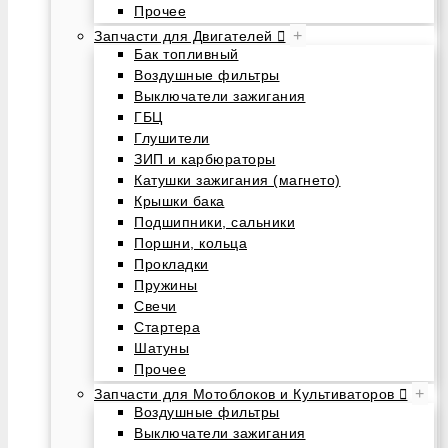
Прочее
+
Запчасти для Двигателей
Бак топливный
Воздушные фильтры
Выключатели зажигания
ГБЦ
Глушители
ЗИП и карбюраторы
Катушки зажигания (магнето)
Крышки бака
Подшипники, сальники
Поршни, кольца
Прокладки
Пружины
Свечи
Стартера
Шатуны
Прочее
+
Запчасти для Мотоблоков и Культиваторов
Воздушные фильтры
Выключатели зажигания