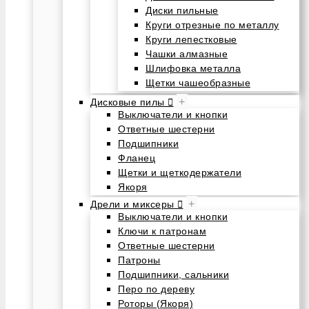
Диски пильные
Круги отрезные по металлу
Круги лепестковые
Чашки алмазные
Шлифовка металла
Щетки чашеобразные
+
Дисковые пилы
Выключатели и кнопки
Ответные шестерни
Подшипники
Фланец
Щетки и щеткодержатели
Якоря
+
Дрели и миксеры
Выключатели и кнопки
Ключи к патронам
Ответные шестерни
Патроны
Подшипники, сальники
Перо по дереву
Роторы (Якоря)