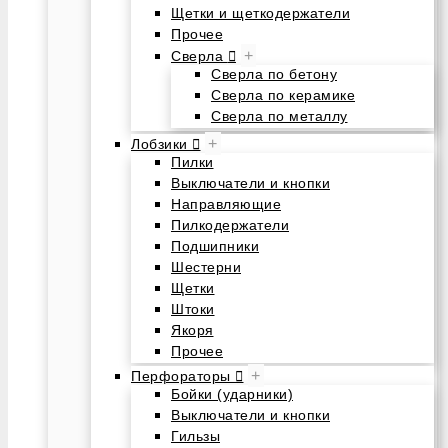
Щетки и щеткодержатели
Прочее
+
Сверла
Сверла по бетону
Сверла по керамике
Сверла по металлу
+
Лобзики
Пилки
Выключатели и кнопки
Направляющие
Пилкодержатели
Подшипники
Шестерни
Щетки
Штоки
Якоря
Прочее
+
Перфораторы
Бойки (ударники)
Выключатели и кнопки
Гильзы