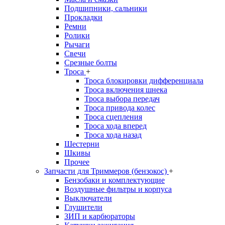
Подшипники, сальники
Прокладки
Ремни
Ролики
Рычаги
Свечи
Срезные болты
Троса
+
Троса блокировки дифференциала
Троса включения шнека
Троса выбора передач
Троса привода колес
Троса сцепления
Троса хода вперед
Троса хода назад
Шестерни
Шкивы
Прочее
Запчасти для Триммеров (бензокос)
+
Бензобаки и комплектующие
Воздушные фильтры и корпуса
Выключатели
Глушители
ЗИП и карбюраторы