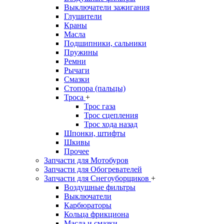
Выключатели зажигания
Глушители
Краны
Масла
Подшипники, сальники
Пружины
Ремни
Рычаги
Смазки
Стопора (пальцы)
Троса
+
Трос газа
Трос сцепления
Трос хода назад
Шпонки, штифты
Шкивы
Прочее
Запчасти для Мотобуров
Запчасти для Обогревателей
Запчасти для Снегоуборщиков
+
Воздушные фильтры
Выключатели
Карбюраторы
Кольца фрикциона
Масла и смазки