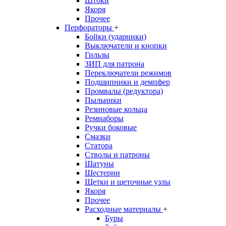
Штоки
Якоря
Прочее
Перфораторы
+
Бойки (ударники)
Выключатели и кнопки
Гильзы
ЗИП для патрона
Переключатели режимов
Подшипники и демпфер
Промвалы (редуктора)
Пыльники
Резиновые кольца
Ремнаборы
Ручки боковые
Смазки
Статора
Стволы и патроны
Шатуны
Шестерни
Щетки и щеточные узлы
Якоря
Прочее
Расходные материалы
+
Буры