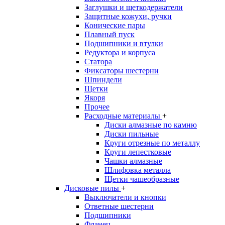
Заглушки и щеткодержатели
Защитные кожухи, ручки
Конические пары
Плавный пуск
Подшипники и втулки
Редуктора и корпуса
Статора
Фиксаторы шестерни
Шпиндели
Щетки
Якоря
Прочее
Расходные материалы
+
Диски алмазные по камню
Диски пильные
Круги отрезные по металлу
Круги лепестковые
Чашки алмазные
Шлифовка металла
Щетки чашеобразные
Дисковые пилы
+
Выключатели и кнопки
Ответные шестерни
Подшипники
Фланец