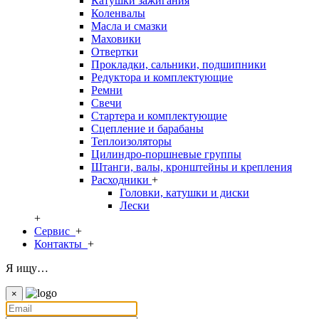
Катушки зажигания
Коленвалы
Масла и смазки
Маховики
Отвертки
Прокладки, сальники, подшипники
Редуктора и комплектующие
Ремни
Свечи
Стартера и комплектующие
Сцепление и барабаны
Теплоизоляторы
Цилиндро-поршневые группы
Штанги, валы, кронштейны и крепления
Расходники
+
Головки, катушки и диски
Лески
+
Сервис
+
Контакты
+
Я ищу…
×