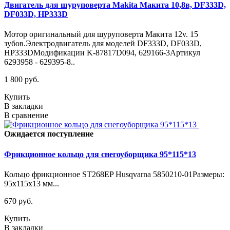
Двигатель для шуруповерта Makita Макита 10,8в, DF333D,
DF033D, HP333D
Мотор оригинальный для шуруповерта Макита 12v. 15
зубов.Электродвигатель для моделей DF333D, DF033D,
HP333DМодификации K-87817D094, 629166-3Артикул
6293958 - 629395-8..
1 800 руб.
Купить
В закладки
В сравнение
Ожидается поступление
Фрикционное кольцо для снегоуборщика 95*115*13
Кольцо фрикционное ST268EP Husqvarna 5850210-01Размеры:
95х115х13 мм...
670 руб.
Купить
В закладки