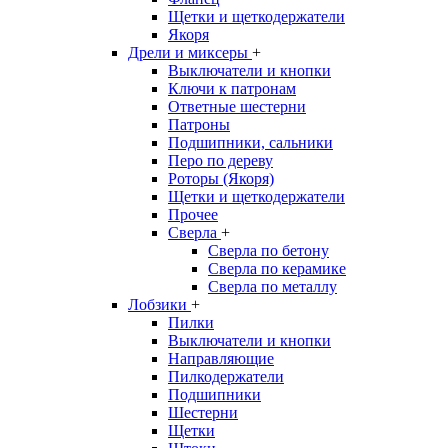
Щетки и щеткодержатели
Якоря
Дрели и миксеры
+
Выключатели и кнопки
Ключи к патронам
Ответные шестерни
Патроны
Подшипники, сальники
Перо по дереву
Роторы (Якоря)
Щетки и щеткодержатели
Прочее
Сверла
+
Сверла по бетону
Сверла по керамике
Сверла по металлу
Лобзики
+
Пилки
Выключатели и кнопки
Направляющие
Пилкодержатели
Подшипники
Шестерни
Щетки