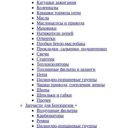
Катушки зажигания
Коленвалы
Крышки тормоза цепи
Масла
Маслонасосы и привода
Маховики
Натяжители цепей
Отвертки
Пробки бензо-маслобака
Прокладки, сальники, подшипники
Свечи
Стартера
Теплоизоляторы
Топливные фильтра и шланги
Цепи
Цилиндро-поршневые группы
Чашки привода, сцепления, венцы
Шины
Шпильки и гайки
Прочее
Запчасти для Бензорезов
+
Воздушные фильтры
Карбюраторы
Ремни
Цилиндро-поршневые группы